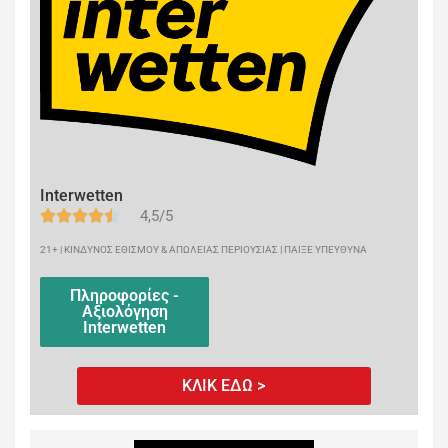
Interwetten
4,5/5
21+ | ΚΙΝΔΥΝΟΣ ΕΘΙΣΜΟΥ & ΑΠΩΛΕΙΑΣ ΠΕΡΙΟΥΣΙΑΣ | ΠΑΙΞΕ ΥΠΕΥΘΥΝΑ
Πληροφορίες -
Αξιολόγηση
Interwetten
ΚΛΙΚ ΕΔΩ >