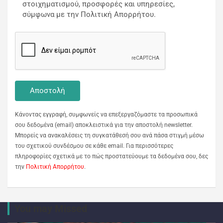
στοιχηματισμού, προσφορές και υπηρεσίες,
σύμφωνα με την Πολιτική Απορρήτου.
Κάνοντας εγγραφή, συμφωνείς να επεξεργαζόμαστε τα προσωπικά
σου δεδομένα (email) αποκλειστικά για την αποστολή newsletter.
Μπορείς να ανακαλέσεις τη συγκατάθεσή σου ανά πάσα στιγμή μέσω
του σχετικού συνδέσμου σε κάθε email. Για περισσότερες
πληροφορίες σχετικά με το πώς προστατεύουμε τα δεδομένα σου, δες
την
Πολιτική Απορρήτου
.
You may Missed