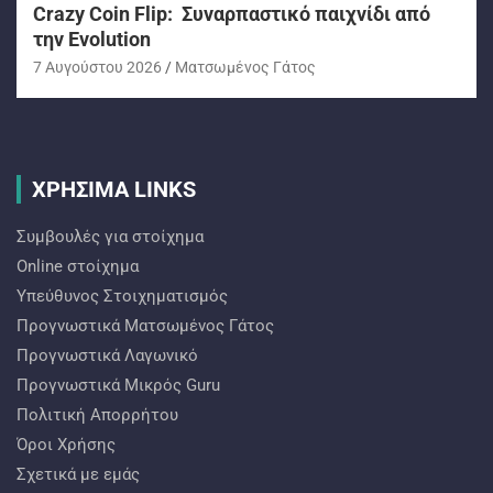
Crazy Coin Flip: Συναρπαστικό παιχνίδι από
την Evolution
7 Αυγούστου 2026
Ματσωμένος Γάτος
ΧΡΗΣΙΜΑ LINKS
Συμβουλές για στοίχημα
Online στοίχημα
Υπεύθυνος Στοιχηματισμός
Προγνωστικά Ματσωμένος Γάτος
Προγνωστικά Λαγωνικό
Προγνωστικά Mικρός Guru
Πολιτική Απορρήτου
Όροι Χρήσης
Σχετικά με εμάς