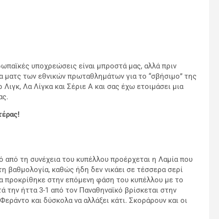
ρωπαϊκές υποχρεώσεις είναι μπροστά μας, αλλά πριν
α ματς των εθνικών πρωταθλημάτων για το “σβήσιμο” της
 Λιγκ, Λα Λίγκα και Σέριε Α και σας έχω ετοιμάσει μια
ας.
τέρας!
μό από τη συνέχεια του κυπέλλου προέρχεται η Λαμία που
στη βαθμολογία, καθώς ήδη δεν νικάει σε τέσσερα σερί
 να προκρίθηκε στην επόμενη φάση του κυπέλλου με το
ά την ήττα 3-1 από τον Παναθηναϊκό βρίσκεται στην
Φεράντο και δύσκολα να αλλάξει κάτι. Σκοράρουν και οι