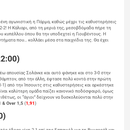
ένη αγωνιστική η Πάρμα, καθώς μέχρι τις καθυστερήσεις
 2-2! Η Κάλιαρι, από τη μεριά της, μεσοβδόμαδα πήρε τη
του κυπέλλου όπου θα την υποδεχτεί η Γιουβέντους. Η
στήματα που… κολλάει μέσα στα παιχνίδια της. Θα έχει
2:00)
ω απουσίας Σολάνκε και αυτό φάνηκε και στο 3-0 στην
θάμπτον, από την άλλη, έφτασε πολύ κοντά στην πρώτη
-1) από την Ίπσουιτς στις καθυστερήσεις και αρκέστηκε
είναι καλύτερη ομάδα παίζει κανονικό ποδόσφαιρό, όμως
τιθέτως, οι “άγιοι” δείχνουν να δυσκολεύονται πολύ στην
1 & Over 1,5
(
1,91
)
0)
ς έδρας νίκη 2-1 επί της Εσπανιόλ για τη Βιγιαρεάλ και