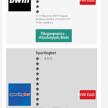
ΚΛΙΚ ΕΔΩ >
21+ Ρυθμιστής ΕΕΕΠ Γραμμή
βοήθειας ΚΕΘΕΑ: 210 9237777
Παίξε Υπεύθυνα
Πληροφορίες -
Αξιολόγηση Bwin
Sportingbet
4,5/5
ΚΛΙΚ ΕΔΩ >