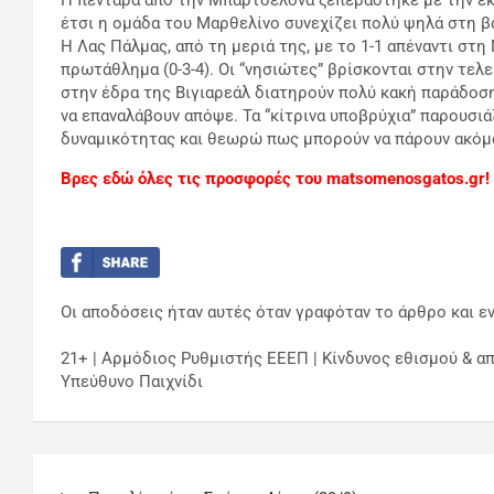
έτσι η ομάδα του Μαρθελίνο συνεχίζει πολύ ψηλά στη βα
Η Λας Πάλμας, από τη μεριά της, με το 1-1 απέναντι στη
πρωτάθλημα (0-3-4). Οι “νησιώτες” βρίσκονται στην τελ
στην έδρα της Βιγιαρεάλ διατηρούν πολύ κακή παράδοση.
να επαναλάβουν απόψε. Τα “κίτρινα υποβρύχια” παρουσι
δυναμικότητας και θεωρώ πως μπορούν να πάρουν ακόμα
Βρες εδώ όλες τις προσφορές του matsomenosgatos.gr!
Οι αποδόσεις ήταν αυτές όταν γραφόταν το άρθρο και εν
21+ | Αρμόδιος Ρυθμιστής ΕΕΕΠ | Κίνδυνος εθισμού & απ
Υπεύθυνο Παιχνίδι