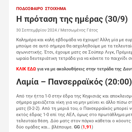
ΠΟΔΌΣΦΑΙΡΟ
ΣΤΟΊΧΗΜΑ
H πρόταση της ημέρας (30/9)
30 Σεπτεμβρίου 2024
Ματσωμένος Γάτος
Καλημέρα και καλή εβδομάδα να έχουμε! Άλλη μία με ευ
μπούμε σε αυτό σήμερα θα ασχοληθούμε με τα τελευταί
αγωνιστικής. Έτσι, έχουμε ματς σε Σούπερ Λιγκ, Πρέμιερ
ωραία δευτεριάτικη τετράδα για να κάνετε το παιχνίδι σ
ΚΛΙΚ ΕΔΩ
για να με ακολουθήσεις στην τετράδα της Δευ
Λαμία – Πανσερραϊκός (20:00)
Από την ήττα 1-0 στην έδρα της Κηφισιάς και αποκλεισ
σήμερα χρειάζεται νίκη για να μην μείνει κι άλλο πίσω 
ματς (0-2-2). Από τη μεριά του, ο Πανσερραϊκός μπορεί
εκτός έδρας 1-0 επί της ΑΕΛ, όμως στο πρωτάθλημα μετ
τελευταία θέση. Δύο ματς στον πάγκο κάθεται ο κόουτς 
δύο ομάδες και… βλέπουμε.
GG
(
1,91
)