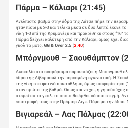
Πάρμα – Κάλιαρι (21:45)
Ανέλπιστο βαθμό στην έδρα της Λέτσε πήρε την περασμ
ήταν πίσω με 2-0 και τελικά μέσα σε δύο λεπτά έκανε το
νίκη 1-0 επί της Κρεμονέζε και προκρίθηκε στους “16” 
Πάρμα δείχνει καλύτερη από την Κάλιαρι, όμως έχει δια
γκολ το ματς.
GG & Over 2,5
(
2,40
)
Μπόρνμουθ – Σαουθάμπτον (2
Δυσκολία στο σκοράρισμα παρουσιάζει η Μπόρνμουθ ελέ
έδρα της Λίβερπουλ την περασμένη αγωνιστική. Η Σαου
της νίκη στο φετινό πρωτάθλημα, όμως ισοφαρίστηκε (1
στον πρώτο της βαθμό. Όπως και να χει, η γηπεδούχος 
στερείται το γκολ, το οποίο θα έρθει κάποια στιγμή. Αν
επιστροφή τους στην Πρέμιερ Λιγκ. Πάμε με την έδρα.
Βιγιαρεάλ – Λας Πάλμας (22:0
Η πεντάρα από την Μπαρτσελόνα ξεπεράστηκε με την εκτό