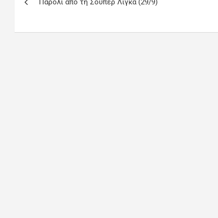
Παρολί από τη Σούπερ Λίγκα (29/9)