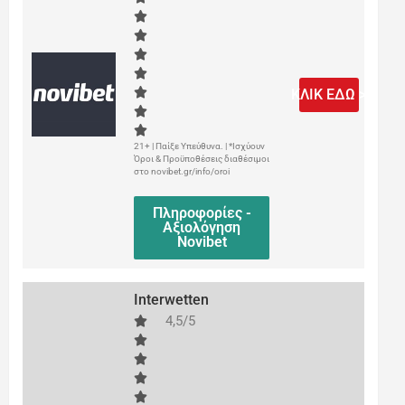
ΚΛΙΚ ΕΔΩ >
21+ | Παίξε Υπεύθυνα. | *Ισχύουν
Όροι & Προϋποθέσεις διαθέσιμοι
στο novibet.gr/info/oroi
Πληροφορίες -
Αξιολόγηση
Novibet
Interwetten
4,5/5