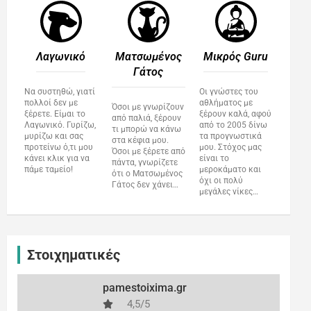
Λαγωνικό
Ματσωμένος
Μικρός Guru​
Γάτος​
Να συστηθώ, γιατί
Οι γνώστες του
πολλοί δεν με
αθλήματος με
Όσοι με γνωρίζουν
ξέρετε. Είμαι το
ξέρουν καλά, αφού
από παλιά, ξέρουν
Λαγωνικό. Γυρίζω,
από το 2005 δίνω
τι μπορώ να κάνω
μυρίζω και σας
τα προγνωστικά
στα κέφια μου.
προτείνω ό,τι μου
μου. Στόχος μας
Όσοι με ξέρετε από
κάνει κλικ για να
είναι το
πάντα, γνωρίζετε
πάμε ταμείο!
μεροκάματο και
ότι ο Ματσωμένος
όχι οι πολύ
Γάτος δεν χάνει…
μεγάλες νίκες…
Στοιχηματικές
pamestoixima.gr
4,5/5