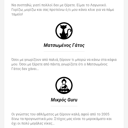
Να συστηθώ, γιατί πολλοί δεν με ξέρετε. Είμαι το Λαγωνικό.
Γυρίζω, μυρίζω και σας προτείνω ό,τι μου κάνει κλικ για να πάμε
ταμείο!
Ματσωμένος Γάτος​
Όσοι με γνωρίζουν από παλιά, ξέρουν τι μπορώ να κάνω στα κέφια
μου. Όσοι με ξέρετε από πάντα, γνωρίζετε ότι ο Ματσωμένος
Γάτος δεν χάνει…
Μικρός Guru​
Οι γνώστες του αθλήματος με ξέρουν καλά, αφού από το 2005
δίνω τα προγνωστικά μου. Στόχος μας είναι το μεροκάματο και
όχι οι πολύ μεγάλες νίκες…