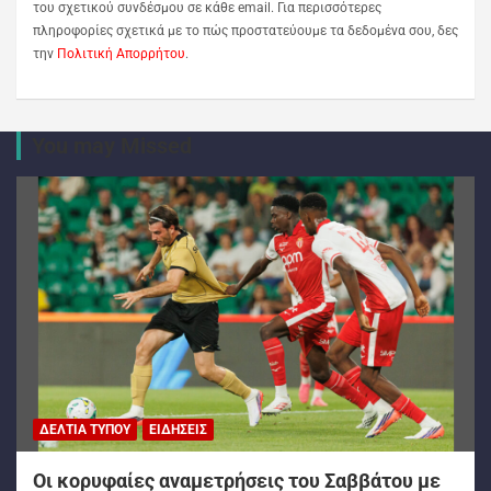
του σχετικού συνδέσμου σε κάθε email. Για περισσότερες
πληροφορίες σχετικά με το πώς προστατεύουμε τα δεδομένα σου, δες
την
Πολιτική Απορρήτου
.
You may Missed
ΔΕΛΤΊΑ ΤΎΠΟΥ
ΕΙΔΉΣΕΙΣ
Oι κορυφαίες αναμετρήσεις του Σαββάτου με