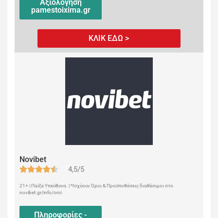
Αξιολόγηση
pamestoixima.gr
ΚΛΙΚ ΕΔΩ >
Novibet
4,5/5
21+ | Παίξε Υπεύθυνα. | *Ισχύουν Όροι & Προϋποθέσεις διαθέσιμοι στο
novibet.gr/info/oroi
Πληροφορίες -