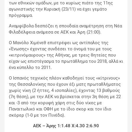
των εθνικών ομάδων, με το κυρίως πιάτο της 11ης
αγωνιστικής την Κυριακή (23/11) να έχει γεμάτο
πρόγραμμα.
Αναμφίβολα δεσπόζει η σπουδαία αναμέτρηση στη Νέα
Φιλαδέλφεια ανάμεσα σε ΑΕΚ και Άρη (21:00).
Ο Μανόλο Χιμένεθ επιστρέφει ως αντίπαλος της
«Ένωσης» έχοντας συνδέσει το όνομά του με τους
«κιτρινόμαυρους» της Αθήνας, με τρεις θητείες που
είχαν ως επιστέγασμα το πρωτάθλημα του 2018, αλλά κι
ένα κύπελλο το 2011.
Ο Ισπανός τεχνικός πλέον καθοδηγεί τους «κίτρινους»
της Θεσσαλονίκης που έχουν έξι ματς πρωταθλήματος
χωρίς νίκη (2 ήττες, 4 ισοπαλίες), έχοντας 13 βαθμούς
(7η θέση), με την ΑΕΚ να βρίσκεται στην 3η θέση με 22
και -3 από την κορυφή χάρη στις δύο νίκες με
Παναιτωλικό και ΟΦΗ με το ίδιο σκορ και τον ίδιο
σκόρερ (1-0 με τον Πινέδα).
ΑΕΚ – Άρης 1:1.48 X:4.30 2:6.90