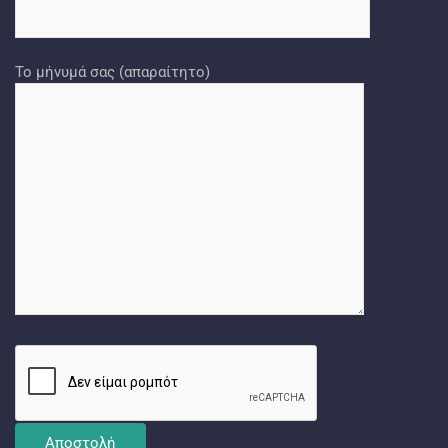
Το μήνυμά σας (απαραίτητο)