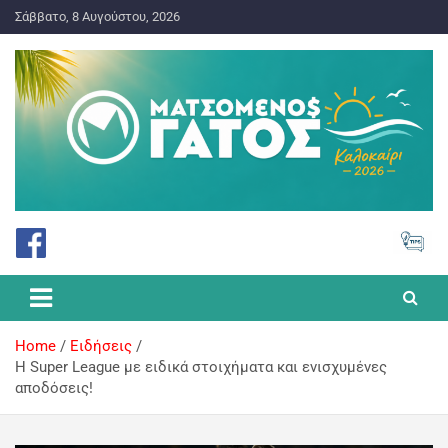
Σάββατο, 8 Αυγούστου, 2026
ΠΡΟΓΝΩΣΤΙΚΑ ΓΙΑ ΤΟ ΣΤΟΙΧΗΜΑ
Ματσωμένος Γάτος – Όλα για
το Στοίχημα
Home
Ειδήσεις
H Super League με ειδικά στοιχήματα και ενισχυμένες
αποδόσεις!