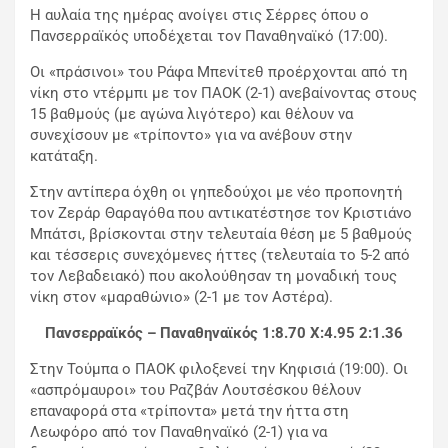
Η αυλαία της ημέρας ανοίγει στις Σέρρες όπου ο
Πανσερραϊκός υποδέχεται τον Παναθηναϊκό (17:00).
Οι «πράσινοι» του Ράφα Μπενίτεθ προέρχονται από τη
νίκη στο ντέρμπι με τον ΠΑΟΚ (2-1) ανεβαίνοντας στους
15 βαθμούς (με αγώνα λιγότερο) και θέλουν να
συνεχίσουν με «τρίποντο» για να ανέβουν στην
κατάταξη.
Στην αντίπερα όχθη οι γηπεδούχοι με νέο προπονητή
τον Ζεράρ Θαραγόθα που αντικατέστησε τον Κριστιάνο
Μπάτσι, βρίσκονται στην τελευταία θέση με 5 βαθμούς
και τέσσερις συνεχόμενες ήττες (τελευταία το 5-2 από
τον Λεβαδειακό) που ακολούθησαν τη μοναδική τους
νίκη στον «μαραθώνιο» (2-1 με τον Αστέρα).
Πανσερραϊκός – Παναθηναϊκός 1:8.70 X:4.95 2:1.36
Στην Τούμπα ο ΠΑΟΚ φιλοξενεί την Κηφισιά (19:00). Οι
«ασπρόμαυροι» του Ραζβάν Λουτσέσκου θέλουν
επαναφορά στα «τρίποντα» μετά την ήττα στη
Λεωφόρο από τον Παναθηναϊκό (2-1) για να