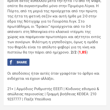
έμεινε εκτός κυπέλλου μετά την ήττα 1-0 από τη Φάφε,
οπότε θα συγκεντρωθεί μόνο στην Πριμέιρα Λίγκα. Η
Πόρτο, από τη μεριά της προέρχεται από την πρώτη
της ήττα τη φετινή σεζόν και αυτή ήρθε με 2-0 στην
έδρα της Νότιγχαμ για το Γιουρόπα Λιγκ. Στο
πρωτάθλημα, οι “δράκοι” προέρχονται από το 0-0
απέναντι στη Μπενφίκα στο κλασικό ντέρμπι της
χώρας και παρέμειναν πρωτοπόροι και αήττητοι εντός
των συνόρων. Φιλότιμη η γηπεδούχοι, όμως η ομάδα
του Φαρόλι είναι το απόλυτο φαβορί για τη νίκη και
πιστεύω θα την πάρει από ημίχρονο.
2/2
(
1,85
)
Οι αποδόσεις ήταν αυτές όταν γραφόταν το άρθρο και
ενδέχεται να έχουν αλλάξει.
21+ | Αρμόδιος Ρυθμιστής ΕΕΕΠ | Κίνδυνος εθισμού &
απώλειας περιουσίας | Γραμμή βοήθειας ΚΕΘΕΑ: 210
9237777 | Παίξε Υπεύθυνα