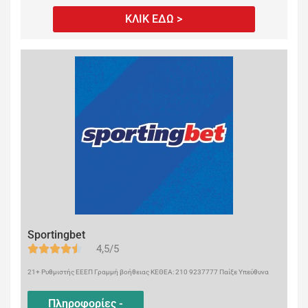
ΚΛΙΚ ΕΔΩ >
Sportingbet
4,5/5
21+ Ρυθμιστής ΕΕΕΠ Γραμμή βοήθειας ΚΕΘΕΑ: 210 9237777 Παίξε Υπεύθυνα
Πληροφορίες -