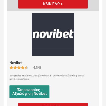
ΚΛΙΚ ΕΔΩ >
Novibet
4,5/5
21+ | Παίξε Υπεύθυνα. | *Ισχύουν Όροι & Προϋποθέσεις διαθέσιμοι στο
novibet.gr/info/oroi
Πληροφορίες -
Αξιολόγηση Novibet