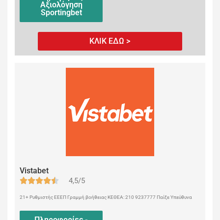
Αξιολόγηση
Sportingbet
ΚΛΙΚ ΕΔΩ >
Vistabet
4,5/5
21+ Ρυθμιστής ΕΕΕΠ Γραμμή βοήθειας ΚΕΘΕΑ: 210 9237777 Παίξε Υπεύθυνα
Πληροφορίες -