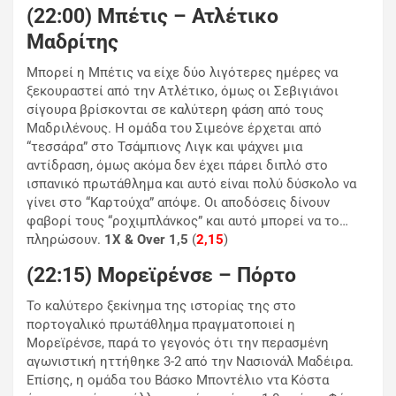
(22:00) Μπέτις – Ατλέτικο
Μαδρίτης
Μπορεί η Μπέτις να είχε δύο λιγότερες ημέρες να
ξεκουραστεί από την Ατλέτικο, όμως οι Σεβιγιάνοι
σίγουρα βρίσκονται σε καλύτερη φάση από τους
Μαδριλένους. Η ομάδα του Σιμεόνε έρχεται από
“τεσσάρα” στο Τσάμπιονς Λιγκ και ψάχνει μια
αντίδραση, όμως ακόμα δεν έχει πάρει διπλό στο
ισπανικό πρωτάθλημα και αυτό είναι πολύ δύσκολο να
γίνει στο “Καρτούχα” απόψε. Οι αποδόσεις δίνουν
φαβορί τους “ροχιμπλάνκος” και αυτό μπορεί να το…
πληρώσουν.
1Χ & Over 1,5
(
2,15
)
(22:15) Μορεϊρένσε – Πόρτο
Το καλύτερο ξεκίνημα της ιστορίας της στο
πορτογαλικό πρωτάθλημα πραγματοποιεί η
Μορεϊρένσε, παρά το γεγονός ότι την περασμένη
αγωνιστική ηττήθηκε 3-2 από την Νασιονάλ Μαδέιρα.
Επίσης, η ομάδα του Βάσκο Μποντέλιο ντα Κόστα