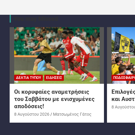
You may Missed
ΔΕΛΤΊΑ ΤΎΠΟΥ
ΕΙΔΉΣΕΙΣ
ΠΟΔΌΣΦΑΙΡ
Oι κορυφαίες αναμετρήσεις
Επιλογές
του Σαββάτου με ενισχυμένες
και Αυστ
αποδόσεις!
8 Αυγούστο
8 Αυγούστου 2026
Ματσωμένος Γάτος