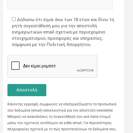
Δηλώνω ότι είμαι άνω των 18 ετών και δίνω τη
ρητή συγκατάθεσή μου για την αποστολή
ενημερωτικών email σχετικά με περιεχόμενο
στοιχηματισμού, προσφορές και υπηρεσίες,
σύμφωνα με την Πολιτική Απορρήτου.
Κάνοντας εγγραφή, συμφωνείς να επεξεργαζόμαστε τα προσωπικά
σου δεδομένα (email) αποκλειστικά για την αποστολή newsletter.
Μπορείς να ανακαλέσεις τη συγκατάθεσή σου ανά πάσα στιγμή
μέσω του σχετικού συνδέσμου σε κάθε email. Για περισσότερες
πληροφορίες σχετικά με το πώς προστατεύουμε τα δεδομένα σου,