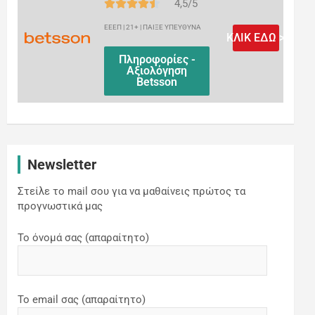
4,5/5
ΕΕΕΠ | 21+ | ΠΑΙΞΕ ΥΠΕΥΘΥΝΑ
ΚΛΙΚ ΕΔΩ >
Πληροφορίες -
Αξιολόγηση
Betsson
Newsletter
Στείλε το mail σου για να μαθαίνεις πρώτος τα
προγνωστικά μας
Το όνομά σας (απαραίτητο)
Το email σας (απαραίτητο)