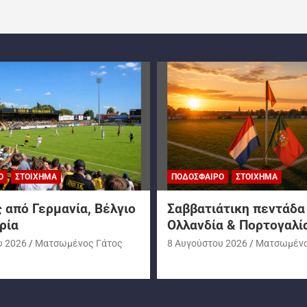
Ο
ΣΤΟΊΧΗΜΑ
ΠΟΔΌΣΦΑΙΡΟ
ΣΤΟΊΧΗΜΑ
 από Γερμανία, Βέλγιο
Σαββατιάτικη πεντάδα
ρία
Ολλανδία & Πορτογαλί
υ 2026
Ματσωμένος Γάτος
8 Αυγούστου 2026
Ματσωμένο