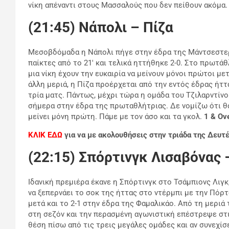
νίκη απέναντι στους Μασσαλούς που δεν πείθουν ακόμα
(21:45) Νάπολι – Πίζα
Μεσοβδόμαδα η Νάπολι πήγε στην έδρα της Μάντσεστερ Σ
παίκτες από το 21′ και τελικά ηττήθηκε 2-0. Στο πρωτάθ
μια νίκη έχουν την ευκαιρία να μείνουν μόνοι πρώτοι με
άλλη μεριά, η Πίζα προέρχεται από την εντός έδρας ήττα
τρία ματς. Πάντως, μέχρι τώρα η ομάδα του Τζιλαρντίνο
σήμερα στην έδρα της πρωταθλήτριας. Δε νομίζω ότι θα
μείνει μόνη πρώτη. Πάμε με τον άσο και τα γκολ.
1 & Ov
ΚΛΙΚ ΕΔΩ
για να με ακολουθήσεις στην τριάδα της Δευτέ
(22:15) Σπόρτινγκ Λισαβόνας
Ιδανική πρεμιέρα έκανε η Σπόρτινγκ στο Τσάμπιονς Λιγκ,
να ξεπερνάει το σοκ της ήττας στο ντέρμπι με την Πόρ
μετά και το 2-1 στην έδρα της Φαμαλικάο. Από τη μεριά
στη σεζόν και την περασμένη αγωνιστική επέστρεψε στις 
θέση πίσω από τις τρεις μεγάλες ομάδες και αν συνεχίσε