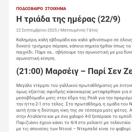
ΠΟΔΌΣΦΑΙΡΟ
ΣΤΟΊΧΗΜΑ
H τριάδα της ημέρας (22/9)
22 Σεπτεμβρίου 2025
Ματσωμένος Γάτος
Καλημέρα, καλή εβδομάδα και καλό φθινόπωρο σε όλους
δυνατό τριήμερο πέρασε, κάποια σημεία ήρθαν όπως τα π
παιχνίδι. Πάμε να… σβήσουμε την αγωνιστική με μια δυ
αγωνιστική κίνηση.
(21:00) Μαρσέιγ – Παρί Σεν Ζ
Μεγάλο ντέρμπι του γαλλικού πρωταθλήματος με έντονη 
όμως εξαιτίας σφοδρής κακοκαιρίας μεταφέρθηκε για σ
μεσοβδόμαδο ματς στην έδρα της Ρεάλ για την πρεμιέρα
την ήττα 2-1 στο τέλος. Στο πρωτάθλημα, η ομάδα του Ν
αυτή ήταν η δεύτερη νίκη της σε τέσσερα ματς φέτος. Α
στην Αταλάντα και με ένα χαλαρό 4-0 ξεπέρασε το εμπό
Παριζιάνοι έχουν κάνει το 4/4 στο ρελαντί με τελευταία
με τις απουσίες των Ντουέ – Ντεμπελέ είναι το φαβορί