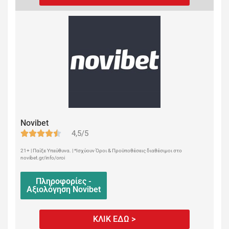
Novibet
4,5/5
21+ | Παίξε Υπεύθυνα. | *Ισχύουν Όροι & Προϋποθέσεις διαθέσιμοι στο
novibet.gr/info/oroi
Πληροφορίες -
Αξιολόγηση Novibet
ΚΛΙΚ ΕΔΩ >