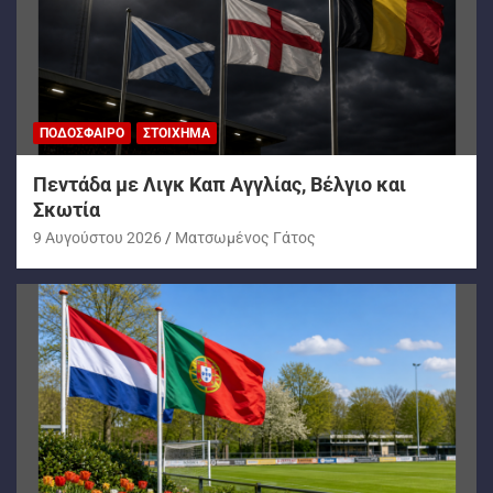
ΠΟΔΌΣΦΑΙΡΟ
ΣΤΟΊΧΗΜΑ
Πεντάδα με Λιγκ Καπ Αγγλίας, Βέλγιο και
Σκωτία
9 Αυγούστου 2026
Ματσωμένος Γάτος