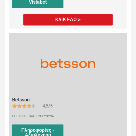
Vistabet
ΚΛΙΚ ΕΔΩ >
Betsson
4,5/5
ΕΕΕΠ | 21+ | ΠΑΙΞΕ ΥΠΕΥΘΥΝΑ
Πληροφορίες -
Αξιολόγηση