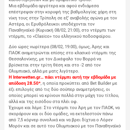
Μια εβδομάδα αργότερα και αφού ενδιάμεσα
επέστρεψαν στην κορυφή της βαθμολογίας χάρη στη
νίκη τους στην Τρίπολη σε εξ’ αναβολής αγώνα με τον
Αστέρα, οι Ερυθρόλευκοι υποδέχονται τον
Παναθηναϊκό (Κυριακή 08/02, 21:00), στο ντέρμπι των
ντέρμπι, το «Clasico» του ελληνικού ποδοσφαίρου.
Δύο ώρες νωρίτερα (08/02, 19:00), όμως, Άρης και
ΠΑΟΚ αναμετρώνται επίσης στο κλασικό ντέρμπι της
Θεσσαλονίκης, με τον Δικέφαλο του Βορρά να
βρίσκεται στην τρίτη θέση και στο -2 από τον
Ολυμπιακό, αλλά με ματς λιγότερο.
Η Interwetten.gr… πάει ντέρμπι αυτή την εβδομάδα με
απόδοση 28.50*
, η οποία προκύπτει από Bet Builder με
έξι επιλογές από τις δύο σούπερ αναμετρήσεις, οι
οποίες μπορεί να κρίνουν πολλά στην μάχη του τίτλου,
αλλά και της εισόδου στα πλέι οφ.
Έχουμε και λέμε: Στο ντέρμπι του Άρη με τον ΠΑΟΚ, να
σκοράρουν και οι δύο ομάδες, να εκτελεστούν πάνω
από 7,5 κόρνερ συνολικά και να βρει δίχτυα ο Λόρεν
Μορόν και σε αυτό του Ολυμπιακού με τον Παναθηναϊκό