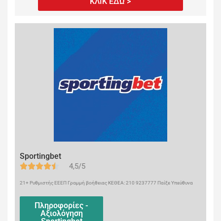
ΚΛΙΚ ΕΔΩ >
Sportingbet
4,5/5
21+ Ρυθμιστής ΕΕΕΠ Γραμμή βοήθειας ΚΕΘΕΑ: 210 9237777 Παίξε Υπεύθυνα
Πληροφορίες -
Αξιολόγηση