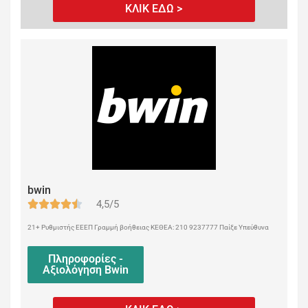
ΚΛΙΚ ΕΔΩ >
bwin
4,5/5
21+ Ρυθμιστής ΕΕΕΠ Γραμμή βοήθειας ΚΕΘΕΑ: 210 9237777 Παίξε Υπεύθυνα
Πληροφορίες -
Αξιολόγηση Bwin