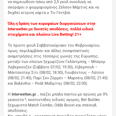
να σημειωθούν πάνω από 2,5 γκολ συνολικά, να
σκοράρει ο φορμαρισμένος Ζέλσον Μάρτινς και να
δεχθεί κίτρινη κάρτα ο Τιν Γέντβαϊ.
Όλη η δράση των κορυφαίων διοργανώσεων στην
Interwetten με δυνατές αποδόσεις, πολλά ειδικά
στοιχήματα και πλούσιο Live Betting! 21+
Το πρώτο φουλ Σαββατοκύριακο του Φεβρουαρίου,
όμως, περιλαμβάνει και άλλες συναρπαστικές
αναμετρήσεις στις τέσσερις γωνιές της Ευρώπης,
μεταξύ των οποίων ξεχωρίζουν Γκλάντμπαχ – Μπάγερ
Λεβερκούζεν (Σάββατο 07/02, 19:30), Λίβερπουλ –
Μάντσεστερ Σίτι (08/02, 18:30), Γιουβέντους – Λάτσιο
(08/02, 21:45), Παρί Σεν Ζερμέν – Μαρσέιγ (08/02, 21:45)
και Βαλένθια – Ρεάλ Μαδρίτης (08/02, 22:00).
Η
Interwetten.gr
… παίζει μπάλα παντού με αγώνες με 0%
γκανιότα *, εκατοντάδες ειδικές αγορές, Bet Builder,
ξεχωριστά Match Combo, Odds Boost και σπέσιαλ
αποδόσεις.