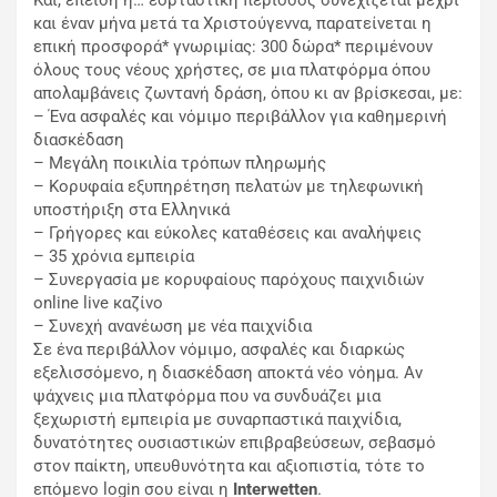
Και, επειδή η… εορταστική περίοδος συνεχίζεται μέχρι
και έναν μήνα μετά τα Χριστούγεννα, παρατείνεται η
επική προσφορά* γνωριμίας: 300 δώρα* περιμένουν
όλους τους νέους χρήστες, σε μια πλατφόρμα όπου
απολαμβάνεις ζωντανή δράση, όπου κι αν βρίσκεσαι, με:
– Ένα ασφαλές και νόμιμο περιβάλλον για καθημερινή
διασκέδαση
– Μεγάλη ποικιλία τρόπων πληρωμής
– Κορυφαία εξυπηρέτηση πελατών με τηλεφωνική
υποστήριξη στα Ελληνικά
– Γρήγορες και εύκολες καταθέσεις και αναλήψεις
– 35 χρόνια εμπειρία
– Συνεργασία με κορυφαίους παρόχους παιχνιδιών
online live καζίνο
– Συνεχή ανανέωση με νέα παιχνίδια
Σε ένα περιβάλλον νόμιμο, ασφαλές και διαρκώς
εξελισσόμενο, η διασκέδαση αποκτά νέο νόημα. Αν
ψάχνεις μια πλατφόρμα που να συνδυάζει μια
ξεχωριστή εμπειρία με συναρπαστικά παιχνίδια,
δυνατότητες ουσιαστικών επιβραβεύσεων, σεβασμό
στον παίκτη, υπευθυνότητα και αξιοπιστία, τότε το
επόμενο login σου είναι η
Interwetten
.