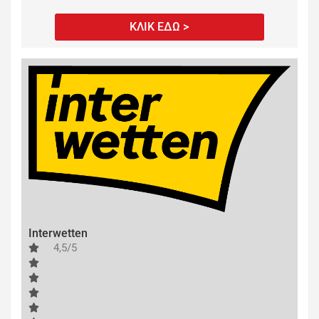
ΚΛΙΚ ΕΔΩ >
Interwetten
4,5/5