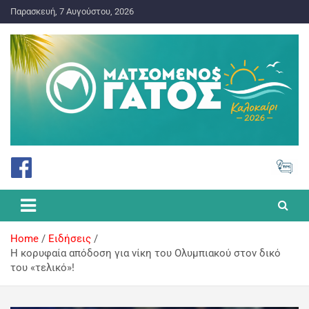
Παρασκευή, 7 Αυγούστου, 2026
ΠΡΟΓΝΩΣΤΙΚΑ ΓΙΑ ΤΟ ΣΤΟΙΧΗΜΑ
Ματσωμένος Γάτος – Όλα για
το Στοίχημα
Home
Ειδήσεις
Η κορυφαία απόδοση για νίκη του Ολυμπιακού στον δικό
του «τελικό»!