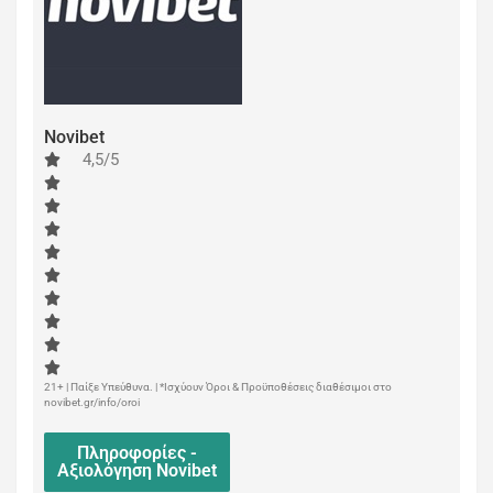
Novibet
4,5/5
21+ | Παίξε Υπεύθυνα. | *Ισχύουν Όροι & Προϋποθέσεις διαθέσιμοι στο
novibet.gr/info/oroi
Πληροφορίες -
Αξιολόγηση Novibet