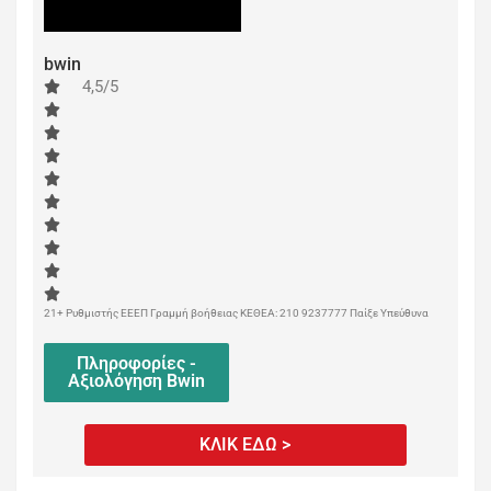
bwin
4,5/5
21+ Ρυθμιστής ΕΕΕΠ Γραμμή βοήθειας ΚΕΘΕΑ: 210 9237777 Παίξε Υπεύθυνα
Πληροφορίες -
Αξιολόγηση Bwin
ΚΛΙΚ ΕΔΩ >