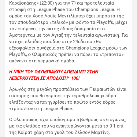
η
Καραϊσκάκης» (22:00) για την 7
και προτελευταία
στροφή στη League Phase του Champions League. Η
ομάδα του Χοσέ Λουίς Μεντιλίμπαρ έχει μπροστά της
τον σπουδαιότερο «τελικό» με φόντο τα Playoffs, μέχρι
τον επόμενο, την εκτός έδρας δοκιμασία στο
Άμστερνταμ με τον Άγιαξ την τελευταία αγωνιστική. Για
να έχει ελπίδες εισόδου στην 24άδα που θα
εξασφαλίσει συνέχεια στο Champions League μέσω των
Playoffs, ο Ολυμπιακός πρέπει να πάρει το «τρίποντο»
απέναντι στη γερμανική ομάδα.
H
ΝΙΚΗ ΤΟΥ ΟΛΥΜΠΙΑΚΟΥ ΑΠΕΝΑΝΤΙ ΣΤΗΝ
ΛΕΒΕΡΚΟΥΖΕΝ ΣΕ ΑΠΟΔΟΣΗ* 100!
Αρωγός στη μεγάλη προσπάθεια των Πειραιωτών είναι
ο κόσμος που θα γεμίσει την «ερυθρόλευκη» έδρα
ελπίζοντας να πανηγυρίσει το πρώτο εντός έδρας
«τρίποντο» στη League Phase.
Ο Ολυμπιακός έχει απολογισμό 5 βαθμούς σε 6 αγώνες,
με τις ελπίδες του να αναπτερώνονται μετά το 0-1 επί
της Καϊράτ χάρη στο γκολ του Ζέλσον Μαρτίνς.