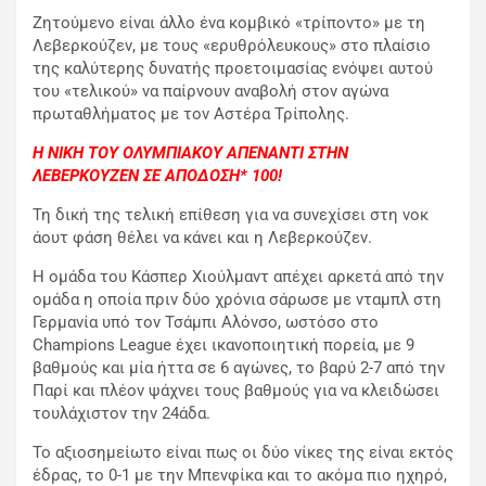
Ζητούμενο είναι άλλο ένα κομβικό «τρίποντο» με τη
Λεβερκούζεν, με τους «ερυθρόλευκους» στο πλαίσιο
της καλύτερης δυνατής προετοιμασίας ενόψει αυτού
του «τελικού» να παίρνουν αναβολή στον αγώνα
πρωταθλήματος με τον Αστέρα Τρίπολης.
H
ΝΙΚΗ ΤΟΥ ΟΛΥΜΠΙΑΚΟΥ ΑΠΕΝΑΝΤΙ ΣΤΗΝ
ΛΕΒΕΡΚΟΥΖΕΝ ΣΕ ΑΠΟΔΟΣΗ* 100!
Τη δική της τελική επίθεση για να συνεχίσει στη νοκ
άουτ φάση θέλει να κάνει και η Λεβερκούζεν.
Η ομάδα του Κάσπερ Χιούλμαντ απέχει αρκετά από την
ομάδα η οποία πριν δύο χρόνια σάρωσε με νταμπλ στη
Γερμανία υπό τον Τσάμπι Αλόνσο, ωστόσο στο
Champions League έχει ικανοποιητική πορεία, με 9
βαθμούς και μία ήττα σε 6 αγώνες, το βαρύ 2-7 από την
Παρί και πλέον ψάχνει τους βαθμούς για να κλειδώσει
τουλάχιστον την 24άδα.
Το αξιοσημείωτο είναι πως οι δύο νίκες της είναι εκτός
έδρας, το 0-1 με την Μπενφίκα και το ακόμα πιο ηχηρό,