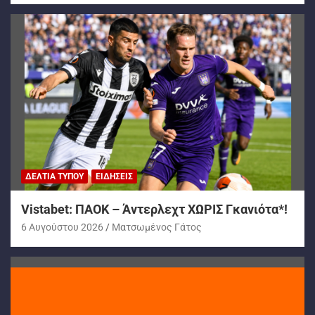
ΔΕΛΤΊΑ ΤΎΠΟΥ
ΕΙΔΉΣΕΙΣ
Vistabet: ΠΑΟΚ – Άντερλεχτ ΧΩΡΙΣ Γκανιότα*!
6 Αυγούστου 2026
Ματσωμένος Γάτος