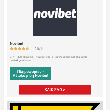
Novibet
4,5/5
21+ | Παίξε Υπεύθυνα. | *Ισχύουν Όροι & Προϋποθέσεις διαθέσιμοι στο
novibet.gr/info/oroi
Πληροφορίες -
Αξιολόγηση Novibet
ΚΛΙΚ ΕΔΩ >