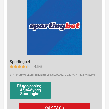
Sportingbet
4,5/5
21+ Ρυθμιστής ΕΕΕΠ Γραμμή βοήθειας ΚΕΘΕΑ: 210 9237777 Παίξε Υπεύθυνα
Πληροφορίες -
Αξιολόγηση
Sportingbet
ΚΛΙΚ ΕΔΩ >