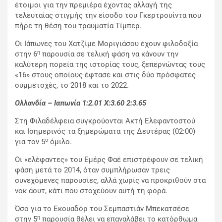
έτοιμοι για την πρεμιέρα έχοντας αλλαγή της
τελευταίας στιγμής την είσοδο του Γκερτρουίντα που
πήρε τη θέση του τραυματία Τίμπερ.
Οι Ιάπωνες του Χατζίμε Μοριγιάσου έχουν φιλοδοξία
η
στην 6
παρουσία σε τελική φάση να κάνουν την
καλύτερη πορεία της ιστορίας τους, ξεπερνώντας τους
«16» στους οποίους έφτασε και στις δύο πρόσφατες
συμμετοχές, το 2018 και το 2022.
Ολλανδία – Ιαπωνία 1:2.01
X
:3.60 2:3.65
Στη Φιλαδέλφεια συγκρούονται Ακτή Ελεφαντοστού
και Ισημερινός τα ξημερώματα της Δευτέρας (02:00)
ο
για τον 5
όμιλο.
Οι «ελέφαντες» του Εμέρς Φαέ επιστρέφουν σε τελική
φάση μετά το 2014, όταν συμπλήρωσαν τρεις
συνεχόμενες παρουσίες, αλλά χωρίς να προκριθούν στα
νοκ άουτ, κάτι που στοχεύουν αυτή τη φορά.
Όσο για το Εκουαδόρ του Σεμπαστιάν Μπεκατσέσε
η
στην 5
παρουσία θέλει να επαναλάβει το κατόρθωμα