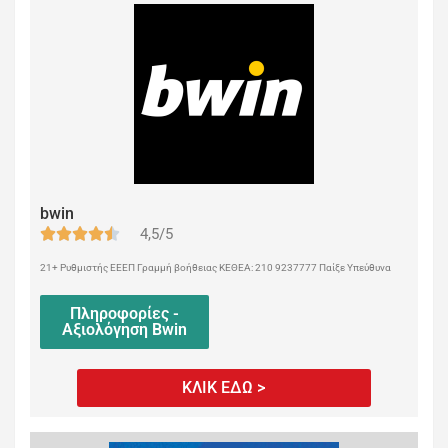
bwin
4,5/5
21+ Ρυθμιστής ΕΕΕΠ Γραμμή βοήθειας ΚΕΘΕΑ: 210 9237777 Παίξε Υπεύθυνα
Πληροφορίες -
Αξιολόγηση Bwin
ΚΛΙΚ ΕΔΩ >