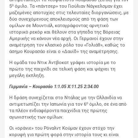
ο
5
όμιλο. Τα «πάντσερ» του Γιούλιαν Νάγκελσμαν έχει
μαζεμένες αποτυχίες στις τελευταίες διοργανώσεις, με
δύο συνεχόμενους αποκλεισμούς από τη φάση των
ομίλων σε Μουντιάλ, καταγράφοντας αρνητικό
ιστορικό ρεκόρ και θέλουν στα γήπεδα της Βόρειας
Αμερικής να κάνουν νέα αρχή. Οι Γερμανοί έχουν στην
αναμέτρηση τον κλασικό ρόλο του «Γολιάθ», καθώς το
άσημο Κουρασάο είναι ο «Δαυίδ» της αναμέτρησης.
Η ομάδα του Ντικ Άντβοκατ γράφει ιστορία με το
πρώτο της παιχνίδι σε τελική φάση και ψάχνει τη
μεγάλη έκπληξη.
Γερμανία – Κουρασάο 1:1.05
X
:11.25 2:34.00
Η δράση συνεχίζεται στο Ντάλας με την Ολλανδία να
ο
αντιμετωπίζει την Ιαπωνία για τον 6
όμιλο, σε ένα από
τα πλέον ενδιαφέροντα παιχνίδια της πρώτης
αγωνιστικής των ομίλων.
Οι «οράνιε» του Ρόναλντ Κούμαν έχουν στόχο την
κορυφή για πρώτη φορά στην ιστορία τους κι είναι