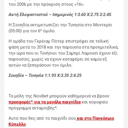
του 2006 με την πρόκριση στους «16».
Ακτή Ελεφαντοστού – Ισημερινός 1:3.60
X
:2.75 2:2.45
Η Σουηδία αντιμετωπίζει την Τυνησία στο Μοντερέι
ο
(05:00) για τον 6
όμιλο.
Η ομάδα του Γκρέιαμ Πότερ επιστρέφει σε τελική
φάση μετά το 2018 και την παρουσία στα προημιτελικά,
την ώρα που οι Τυνήσιοι του Σαμπρί Λαμουσί έχουν έξι
παρουσίες, χωρίς να έχουν καταφέρει σε καμία εξ
αυτών να ξεπεράσουν τον όμιλο.
Σουηδία – Τυνησία 1:1.93
X
:3.35 2:4.25
Τα μέλη της Novibet μπορούν καθημερινά να βρουν
προσφορές* για τα μεγάλα παιχνίδια
και κορυφαίο
πρόγραμμα ανταμοιβής*.
Αυτό που θες από το παιχνίδι σου
και στο Παγκόσμιο
Κύπελλο