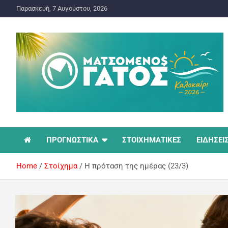
Παρασκευή, 7 Αυγούστου, 2026
ΠΡΟΓΝΩΣΤΙΚΑ ΓΙΑ ΤΟ ΣΤΟΙΧΗΜΑ
Ματσωμένος Γάτος –
ΠΡΟΓΝΩΣΤΙΚΑ
ΣΤΟΙΧΗΜΑΤΙΚΕΣ
ΕΙΔΗΣΕΙ
Όλα για το Στοίχημα
Home
Στοίχημα
Η πρόταση της ημέρας (23/3)