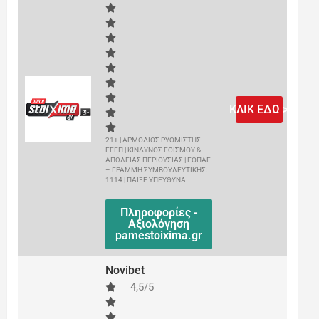
ΚΛΙΚ ΕΔΩ >
21+ | ΑΡΜΟΔΙΟΣ ΡΥΘΜΙΣΤΗΣ
ΕΕΕΠ | ΚΙΝΔΥΝΟΣ ΕΘΙΣΜΟΥ &
ΑΠΩΛΕΙΑΣ ΠΕΡΙΟΥΣΙΑΣ | ΕΟΠΑΕ
– ΓΡΑΜΜΗ ΣΥΜΒΟΥΛΕΥΤΙΚΗΣ:
1114 | ΠΑΙΞΕ ΥΠΕΥΘΥΝΑ
Πληροφορίες -
Αξιολόγηση
pamestoixima.gr
Novibet
4,5/5