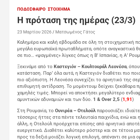
ΠΟΔΌΣΦΑΙΡΟ
ΣΤΟΊΧΗΜΑ
Η πρόταση της ημέρας (23/3)
23 Μαρτίου 2026
Ματσωμένος Γάτος
Καλημέρα και καλή εβδομάδα σε όλη τη στοιχηματική π
μεγάλα ευρωπαϊκά πρωταθλήματα, οπότε αναγκαστικά θα 
σε πιο… «ψαγμένες» λίγκες όπως η Β’ Ισπανίας, η Α’ Ρουμ
Ξεκινάμε από το
Καστεγιόν – Κουλτουράλ Λεονέσα
, όπο
κατάσταση. Παρ’ όλα αυτά, η Καστεγιόν διαθέτει πιο πο
πιο αξιόπιστη. Η Λεονέσα συνεχίζει το αρνητικό της σερ
επιθυμητή αντίδραση. Το μομέντουμ δείχνει ξεκάθαρα πρ
χαμηλές τιμές. Μπορεί να αποκτήσει μεγαλύτερο ενδια
αμυντικών αδυναμιών και των δύο.
1 & Οver 2,5
(
1,91
)
Στη Ρουμανία, το
Ουνιρέα – Οτελούλ
παρουσιάζει ιδιαίτε
τέσσερις ήττες στα πέντε τελευταία παιχνίδια, ενώ και 
άλλη, η Οτελούλ προέρχεται επίσης από αρνητικό αποτ
ευεργετικά. Διαθέτει καλύτερο ρόστερ και σε τέτοια ματ
προς τα δεξιά μοιάζει λογική επιλογή, απέναντι σε μια