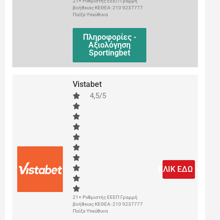
21+ Ρυθμιστής ΕΕΕΠ Γραμμή
βοήθειας ΚΕΘΕΑ: 210 9237777
Παίξε Υπεύθυνα
Πληροφορίες -
Αξιολόγηση
Sportingbet
Vistabet
4,5/5
ΚΛΙΚ ΕΔΩ >
21+ Ρυθμιστής ΕΕΕΠ Γραμμή
βοήθειας ΚΕΘΕΑ: 210 9237777
Παίξε Υπεύθυνα