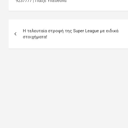
9237777 | Παίξε Υπεύθυνα
H τελευταία στροφή της Super League με ειδικά
στοιχήματα!