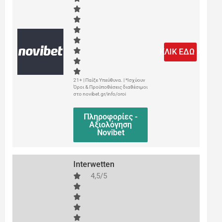
ΚΛΙΚ ΕΔΩ >
21+ | Παίξε Υπεύθυνα. | *Ισχύουν
Όροι & Προϋποθέσεις διαθέσιμοι
στο novibet.gr/info/oroi
Πληροφορίες -
Αξιολόγηση
Novibet
Interwetten
4,5/5