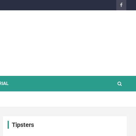
RIAL
Tipsters