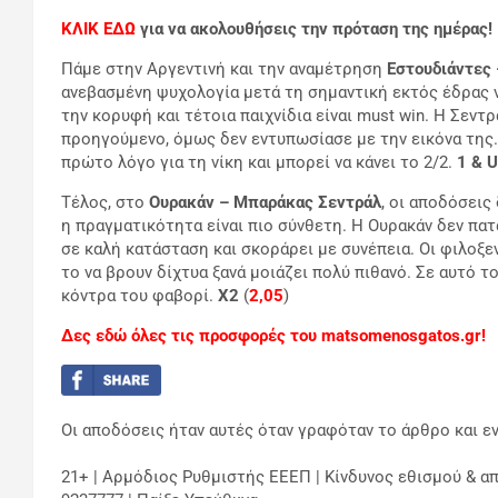
ΚΛΙΚ ΕΔΩ
για να ακολουθήσεις την πρόταση της ημέρας!
Πάμε στην Αργεντινή και την αναμέτρηση
Εστουδιάντες
ανεβασμένη ψυχολογία μετά τη σημαντική εκτός έδρας ν
την κορυφή και τέτοια παιχνίδια είναι must win. Η Σεν
προηγούμενο, όμως δεν εντυπωσίασε με την εικόνα της.
πρώτο λόγο για τη νίκη και μπορεί να κάνει το 2/2.
1 & U
Τέλος, στο
Ουρακάν – Μπαράκας Σεντράλ
, οι αποδόσει
η πραγματικότητα είναι πιο σύνθετη. Η Ουρακάν δεν πατ
σε καλή κατάσταση και σκοράρει με συνέπεια. Οι φιλοξεν
το να βρουν δίχτυα ξανά μοιάζει πολύ πιθανό. Σε αυτό το
κόντρα του φαβορί.
X2
(
2,05
)
Δες εδώ όλες τις προσφορές του matsomenosgatos.gr!
Οι αποδόσεις ήταν αυτές όταν γραφόταν το άρθρο και εν
21+ | Αρμόδιος Ρυθμιστής ΕΕΕΠ | Κίνδυνος εθισμού & α