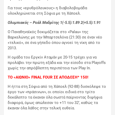
Για τους «ερυθρόλευκους» η διαβολοβομάδα
ολοκληρώνεται στη Σόφια με τη Χάποελ.
Ολυμπιακός – Ρεάλ Μαδρίτης 1(-5.5):1.89 2(+5.5):1.91
Ο Παναθηναϊκός δοκιμάζεται στο «Palau» της
Βαρκελώνης με την Μπαρτσελόνα (21:30) σε έναν νέο
«τελικό», σε ένα γήπεδο όπου αγνοεί τη νίκη από το
2013.
Η ομάδα του Εργκίν Αταμάν με 20-15 τρέχει για να
προλάβει την πρώτη εξάδα και την είσοδο στα Playoffs
χωρίς την απρόβλεπτη περιπέτεια των Play In.
ΤΟ «ΑΙΩΝΙΟ» FINAL FOUR ΣΕ ΑΠΟΔΟΣΗ* 150!
Η ήττα στη Σόφια από τη Χάποελ (92-88) δυσκόλεψε το
έργο των «πράσινων», οι οποίοι ειδικά στο τρίτο
δεκάλεπτο τα έκαναν όλα σωστά παίρνοντας διψήφια
διαφορά, όμως απώλεσαν το +11 του 32’, καθώς τα
έκαναν όλα λάθος στην τελική ευθεία.