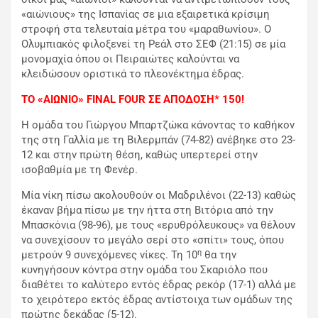
«αιώνιους» της Ισπανίας σε μια εξαιρετικά κρίσιμη
στροφή στα τελευταία μέτρα του «μαραθωνίου». Ο
Ολυμπιακός φιλοξενεί τη Ρεάλ στο ΣΕΦ (21:15) σε μία
μονομαχία όπου οι Πειραιώτες καλούνται να
κλειδώσουν οριστικά το πλεονέκτημα έδρας.
ΤΟ «ΑΙΩΝΙΟ» FINAL FOUR ΣΕ ΑΠΟΔΟΣΗ* 150!
Η ομάδα του Γιώργου Μπαρτζώκα κάνοντας το καθήκον
της στη Γαλλία με τη Βιλερμπάν (74-82) ανέβηκε στο 23-
12 και στην πρώτη θέση, καθώς υπερτερεί στην
ισοβαθμία με τη Φενέρ.
Μία νίκη πίσω ακολουθούν οι Μαδριλένοι (22-13) καθώς
έκαναν βήμα πίσω με την ήττα στη Βιτόρια από την
Μπασκόνια (98-96), με τους «ερυθρόλευκους» να θέλουν
να συνεχίσουν το μεγάλο σερί στο «σπίτι» τους, όπου
η
μετρούν 9 συνεχόμενες νίκες. Τη 10
θα την
κυνηγήσουν κόντρα στην ομάδα του Σκαριόλο που
διαθέτει το καλύτερο εντός έδρας ρεκόρ (17-1) αλλά με
το χειρότερο εκτός έδρας αντίστοιχα των ομάδων της
πρώτης δεκάδας (5-12).