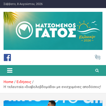
Σάββατο, 8 Αυγούστου, 2026
ΠΡΟΓΝΩΣΤΙΚΑ ΓΙΑ ΤΟ ΣΤΟΙΧΗΜΑ
Ματσωμένος Γάτος – Όλα για
το Στοίχημα
Home
Ειδήσεις
Η τελευταία «διαβολοβδομάδα» με ενισχυμένες αποδόσεις!