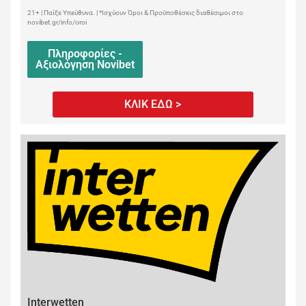
21+ | Παίξε Υπεύθυνα. | *Ισχύουν Όροι & Προϋποθέσεις διαθέσιμοι στο
novibet.gr/info/oroi
Πληροφορίες -
Αξιολόγηση Novibet
ΚΛΙΚ ΕΔΩ >
Interwetten