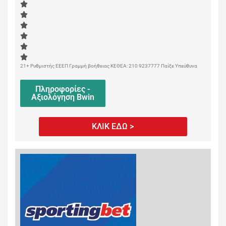
21+ Ρυθμιστής ΕΕΕΠ Γραμμή βοήθειας ΚΕΘΕΑ: 210 9237777 Παίξε Υπεύθυνα
Πληροφορίες -
Αξιολόγηση Bwin
ΚΛΙΚ ΕΔΩ >