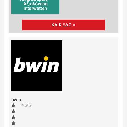
Αξιολόγηση
Interwetten
ΚΛΙΚ ΕΔΩ >
bwin
4,5/5