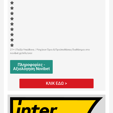
21+ | Παίξε Υπεύθυνα. | *Ισχύουν Όροι & Προϋποθέσεις διαθέσιμοι στο
novibet.gr/info/oroi
Πληροφορίες -
Αξιολόγηση Novibet
ΚΛΙΚ ΕΔΩ >