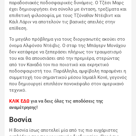
παραδοσιακές ποδοσφαιρικές δυνάμεις. Ο Τζέσι Μαρς
έχει δημιουργήσει ένα σύνολο με ένταση, τρεξίματα και
επιθετική φιλοσοφία, με τους Τζόναθαν Ντέιβιντ και
Κάιλ Λάριν να αποτελούν τις βασικές απειλές στην
επίθεση.
Το μεγάλο πρόβλημα για τους διοργανωτές ακούει στο
όνομα Αλφόνσο Ντέιβις. Ο σταρ της Μπάγερν Μονάχου
δεν κατάφερε να ξεπεράσει πλήρως τον τραυματισμό
του και θα απουσιάσει από την πρεμιέρα, στερώντας
από τον Καναδά τον πιο ποιοτικό και εκρηκτικό
ποδοσφαιριστή του. Παράλληλα, αμφίβολη παραμένει η
συμμετοχή του σημαντικού μέσου Ισμαέλ Κονέ, γεγονός
που δημιουργεί επιπλέον πονοκέφαλο στον αμερικανό
τεχνικό.
ΚΛΙΚ ΕΔΩ
για να δεις όλες τις αποδόσεις της
αναμέτρησης!
Βοσνία
Η Βοσνία ίσως αποτελεί μία από τις πιο ευχάριστες