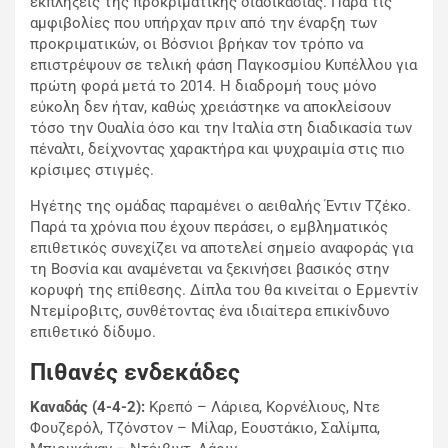
εκπλήξεις της προκριματικής διαδικασίας. Παρά τις
αμφιβολίες που υπήρχαν πριν από την έναρξη των
προκριματικών, οι Βόσνιοι βρήκαν τον τρόπο να
επιστρέψουν σε τελική φάση Παγκοσμίου Κυπέλλου για
πρώτη φορά μετά το 2014. Η διαδρομή τους μόνο
εύκολη δεν ήταν, καθώς χρειάστηκε να αποκλείσουν
τόσο την Ουαλία όσο και την Ιταλία στη διαδικασία των
πέναλτι, δείχνοντας χαρακτήρα και ψυχραιμία στις πιο
κρίσιμες στιγμές.
Ηγέτης της ομάδας παραμένει ο αειθαλής Έντιν Τζέκο.
Παρά τα χρόνια που έχουν περάσει, ο εμβληματικός
επιθετικός συνεχίζει να αποτελεί σημείο αναφοράς για
τη Βοσνία και αναμένεται να ξεκινήσει βασικός στην
κορυφή της επίθεσης. Δίπλα του θα κινείται ο Ερμεντίν
Ντεμίροβιτς, συνθέτοντας ένα ιδιαίτερα επικίνδυνο
επιθετικό δίδυμο.
Πιθανές ενδεκάδες
Καναδάς (4-4-2):
Κρεπό – Λάριεα, Κορνέλιους, Ντε
Φουζερόλ, Τζόνστον – Μίλαρ, Εουστάκιο, Σαλίμπα,