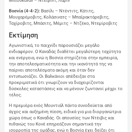
Μπιουκάναν – Ντέιβιντ, Λάριν
Βοσνία (4-4-2):
Βασίλι – Ντέντιτς, Κάτιτς,
Μουχαρέμοβιτς, Κολάσινατς – Μπαϊρακτάρεβιτς,
Ταχίροβιτς, Μπάσιτς, Μέμιτς – Ντζέκο, Ντεμίροβιτς
Εκτίμηση
Αγωνιστικά, το παιχνίδι παρουσιάζει μεγάλο
ενδιαφέρον. Ο Καναδάς διαθέτει μεγαλύτερη ταχύτητα
και ενέργεια, ενώ η Βοσνία στηρίζεται στην εμπειρία,
την αποτελεσματικότητα και την ικανότητά της να
παίρνει αποτελέσματα ακόμη και όταν δεν
εντυπωσιάζει. Οι Βαλκάνιοι απέδειξαν στα
προκριματικά ότι γνωρίζουν να διαχειρίζονται
δύσκολες καταστάσεις και να μένουν ζωντανοί μέχρι το
τέλος.
Η πρεμιέρα ενός Μουντιάλ πάντα συνοδεύεται από
άγχος και αυξημένη πίεση, ειδικά για μια διοργανώτρια
χώρα όπως ο Καναδάς. Οι απουσίες των Ντέιβις και
πιθανώς του Κονέ επηρεάζουν σημαντικά την
ισορροπία της ομάδας, ενώ η Βοσνία έχει δείξει ότι