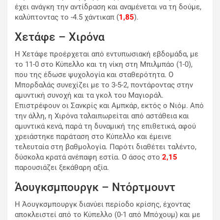
έχει ανάγκη την αντίδραση και αναμένεται να τη δούμε,
καλύπτοντας το -4.5 χάντικαπ (
1,85
).
Χετάφε – Χιρόνα
Η Χετάφε προέρχεται από εντυπωσιακή εβδομάδα, με
το 11-0 στο Κύπελλο και τη νίκη στη Μπιλμπάο (1-0),
που της έδωσε ψυχολογία και σταθερότητα. Ο
Μπορδαλάς συνεχίζει με το 3-5-2, ποντάροντας στην
αμυντική συνοχή και τα γκολ του Μαγιοράλ.
Επιστρέφουν οι Σανκρίς και Αμπκάρ, εκτός ο Νιόμ. Από
την άλλη, η Χιρόνα ταλαιπωρείται από αστάθεια και
αμυντικά κενά, παρά τη δυναμική της επιθετικά, αφού
χρειάστηκε παράταση στο Κύπελλο και έμεινε
τελευταία στη βαθμολογία. Παρότι διαθέτει ταλέντο,
δύσκολα κρατά ανέπαφη εστία. Ο άσος στο
2,15
παρουσιάζει ξεκάθαρη αξία.
Άουγκσμπουργκ – Ντόρτμουντ
Η Άουγκσμπουργκ διανύει περίοδο κρίσης, έχοντας
αποκλειστεί από το Κύπελλο (0-1 από Μπόχουμ) και με