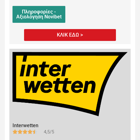
Πληροφορίες -
Αξιολόγηση Novibet
ΚΛΙΚ ΕΔΩ >
Interwetten
4,5/5