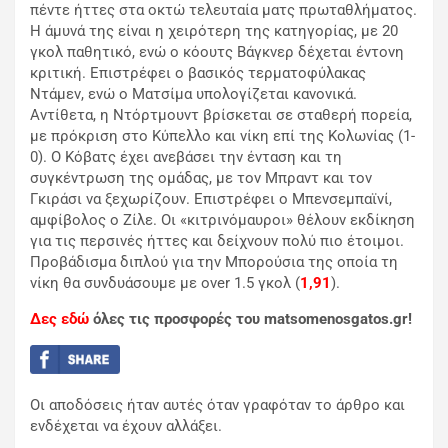
πέντε ήττες στα οκτώ τελευταία ματς πρωταθλήματος.
Η άμυνά της είναι η χειρότερη της κατηγορίας, με 20
γκολ παθητικό, ενώ ο κόουτς Βάγκνερ δέχεται έντονη
κριτική. Επιστρέφει ο βασικός τερματοφύλακας
Ντάμεν, ενώ ο Ματσίμα υπολογίζεται κανονικά.
Αντίθετα, η Ντόρτμουντ βρίσκεται σε σταθερή πορεία,
με πρόκριση στο Κύπελλο και νίκη επί της Κολωνίας (1-
0). Ο Κόβατς έχει ανεβάσει την ένταση και τη
συγκέντρωση της ομάδας, με τον Μπραντ και τον
Γκιράσι να ξεχωρίζουν. Επιστρέφει ο Μπενσεμπαϊνί,
αμφίβολος ο Ζίλε. Οι «κιτρινόμαυροι» θέλουν εκδίκηση
για τις περσινές ήττες και δείχνουν πολύ πιο έτοιμοι.
Προβάδισμα διπλού για την Μπορούσια της οποία τη
νίκη θα συνδυάσουμε με over 1.5 γκολ (
1,91
).
Δες εδώ
όλες τις προσφορές του matsomenosgatos.gr!
Οι αποδόσεις ήταν αυτές όταν γραφόταν το άρθρο και
ενδέχεται να έχουν αλλάξει.