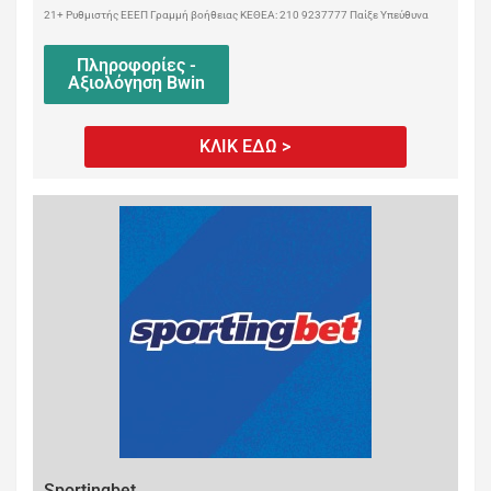
21+ Ρυθμιστής ΕΕΕΠ Γραμμή βοήθειας ΚΕΘΕΑ: 210 9237777 Παίξε Υπεύθυνα
Πληροφορίες -
Αξιολόγηση Bwin
ΚΛΙΚ ΕΔΩ >
Sportingbet