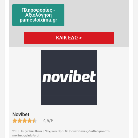
Πληροφορίες -
Αξιολόγηση
pamestoixima.gr
ΚΛΙΚ ΕΔΩ >
Novibet
4,5/5
21+ | Παίξε Υπεύθυνα. | *Ισχύουν Όροι & Προϋποθέσεις διαθέσιμοι στο
novibet.gr/info/oroi