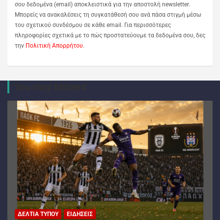
σου δεδομένα (email) αποκλειστικά για την αποστολή newsletter.
Μπορείς να ανακαλέσεις τη συγκατάθεσή σου ανά πάσα στιγμή μέσω
του σχετικού συνδέσμου σε κάθε email. Για περισσότερες
πληροφορίες σχετικά με το πώς προστατεύουμε τα δεδομένα σου, δες
την
Πολιτική Απορρήτου
.
You may Missed
ΔΕΛΤΊΑ ΤΎΠΟΥ
ΕΙΔΉΣΕΙΣ