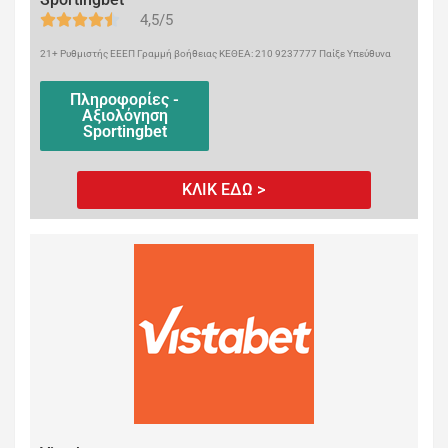
4,5/5
21+ Ρυθμιστής ΕΕΕΠ Γραμμή βοήθειας ΚΕΘΕΑ: 210 9237777 Παίξε Υπεύθυνα
Πληροφορίες -
Αξιολόγηση
Sportingbet
ΚΛΙΚ ΕΔΩ >