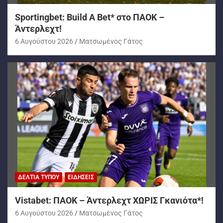
Sportingbet: Build A Bet* στο ΠΑΟΚ –
Άντερλεχτ!
6 Αυγούστου 2026
Ματσωμένος Γάτος
ΔΕΛΤΊΑ ΤΎΠΟΥ
ΕΙΔΉΣΕΙΣ
Vistabet: ΠΑΟΚ – Άντερλεχτ ΧΩΡΙΣ Γκανιότα*!
6 Αυγούστου 2026
Ματσωμένος Γάτος