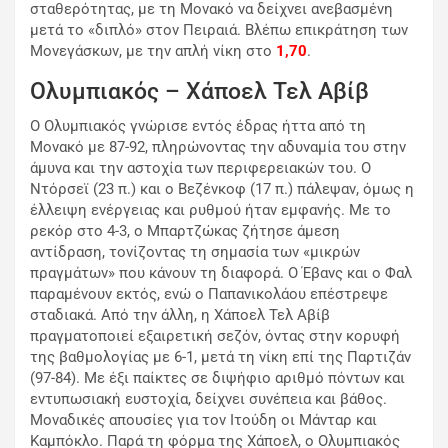
σταθερότητας, με τη Μονακό να δείχνει ανεβασμένη
μετά το «διπλό» στον Πειραιά. Βλέπω επικράτηση των
Μονεγάσκων, με την απλή νίκη στο
1,70
.
Ολυμπιακός – Χάποελ Τελ Αβίβ
Ο Ολυμπιακός γνώρισε εντός έδρας ήττα από τη
Μονακό με 87-92, πληρώνοντας την αδυναμία του στην
άμυνα και την αστοχία των περιφερειακών του. Ο
Ντόρσεϊ (23 π.) και ο Βεζένκοφ (17 π.) πάλεψαν, όμως η
έλλειψη ενέργειας και ρυθμού ήταν εμφανής. Με το
ρεκόρ στο 4-3, ο Μπαρτζώκας ζήτησε άμεση
αντίδραση, τονίζοντας τη σημασία των «μικρών
πραγμάτων» που κάνουν τη διαφορά. Ο Έβανς και ο Φαλ
παραμένουν εκτός, ενώ ο Παπανικολάου επέστρεψε
σταδιακά. Από την άλλη, η Χάποελ Τελ Αβίβ
πραγματοποιεί εξαιρετική σεζόν, όντας στην κορυφή
της βαθμολογίας με 6-1, μετά τη νίκη επί της Παρτιζάν
(97-84). Με έξι παίκτες σε διψήφιο αριθμό πόντων και
εντυπωσιακή ευστοχία, δείχνει συνέπεια και βάθος.
Μοναδικές απουσίες για τον Ιτούδη οι Μάνταρ και
Καμπόκλο. Παρά τη φόρμα της Χάποελ, ο Ολυμπιακός