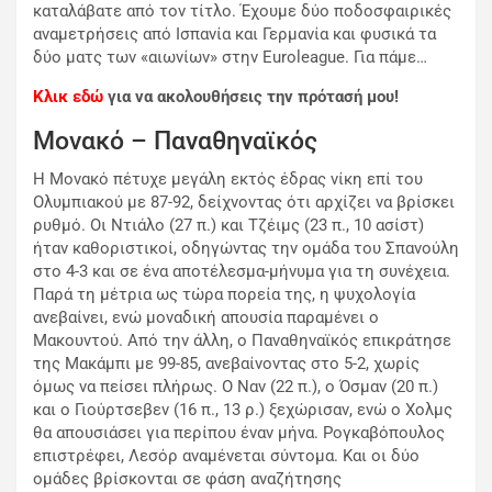
καταλάβατε από τον τίτλο.
Έχουμε δύο ποδοσφαιρικές
αναμετρήσεις από Ισπανία και Γερμανία και φυσικά τα
δύο ματς των «αιωνίων» στην Euroleague. Για πάμε…
Κλικ εδώ
για να ακολουθήσεις την πρότασή μου!
Μονακό – Παναθηναϊκός
Η Μονακό πέτυχε μεγάλη εκτός έδρας νίκη επί του
Ολυμπιακού με 87-92, δείχνοντας ότι αρχίζει να βρίσκει
ρυθμό. Οι Ντιάλο (27 π.) και Τζέιμς (23 π., 10 ασίστ)
ήταν καθοριστικοί, οδηγώντας την ομάδα του Σπανούλη
στο 4-3 και σε ένα αποτέλεσμα-μήνυμα για τη συνέχεια.
Παρά τη μέτρια ως τώρα πορεία της, η ψυχολογία
ανεβαίνει, ενώ μοναδική απουσία παραμένει ο
Μακουντού. Από την άλλη, ο Παναθηναϊκός επικράτησε
της Μακάμπι με 99-85, ανεβαίνοντας στο 5-2, χωρίς
όμως να πείσει πλήρως. Ο Ναν (22 π.), ο Όσμαν (20 π.)
και ο Γιούρτσεβεν (16 π., 13 ρ.) ξεχώρισαν, ενώ ο Χολμς
θα απουσιάσει για περίπου έναν μήνα. Ρογκαβόπουλος
επιστρέφει, Λεσόρ αναμένεται σύντομα. Και οι δύο
ομάδες βρίσκονται σε φάση αναζήτησης