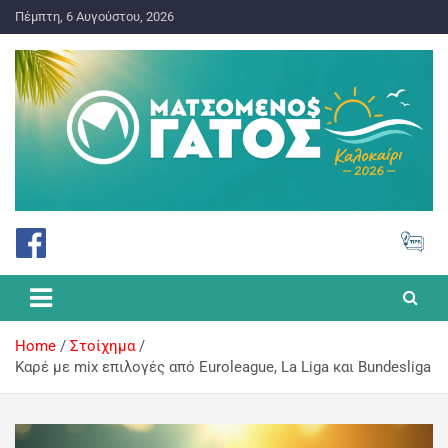
Πέμπτη, 6 Αυγούστου, 2026
ΠΡΟΓΝΩΣΤΙΚΑ ΓΙΑ ΤΟ ΣΤΟΙΧΗΜΑ
Ματσωμένος Γάτος – Όλα για
το Στοίχημα
Home
Στοίχημα
Καρέ με mix επιλογές από Euroleague, La Liga και Bundesliga