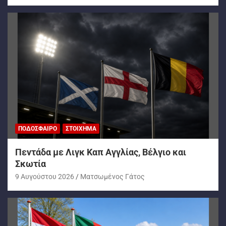
ΠΟΔΌΣΦΑΙΡΟ
ΣΤΟΊΧΗΜΑ
Πεντάδα με Λιγκ Καπ Αγγλίας, Βέλγιο και
Σκωτία
9 Αυγούστου 2026
Ματσωμένος Γάτος