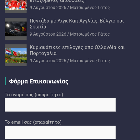
ενισχυμένες αποδόσεις!
9 Αυγούστου 2026
Ματσωμένος Γάτος
Πεντάδα με Λιγκ Καπ Αγγλίας, Βέλγιο και
Σκωτία
9 Αυγούστου 2026
Ματσωμένος Γάτος
Kυριακάτικες επιλογές από Ολλανδία και
Πορτογαλία
9 Αυγούστου 2026
Ματσωμένος Γάτος
Φόρμα Επικοινωνίας
Το όνομά σας (απαραίτητο)
Το email σας (απαραίτητο)