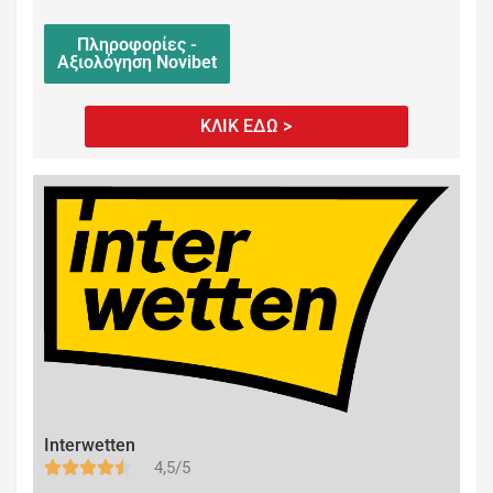
Πληροφορίες -
Αξιολόγηση Novibet
ΚΛΙΚ ΕΔΩ >
Interwetten
4,5/5