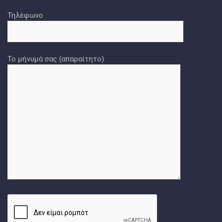
Τηλέφωνο
Το μήνυμά σας (απαραίτητο)