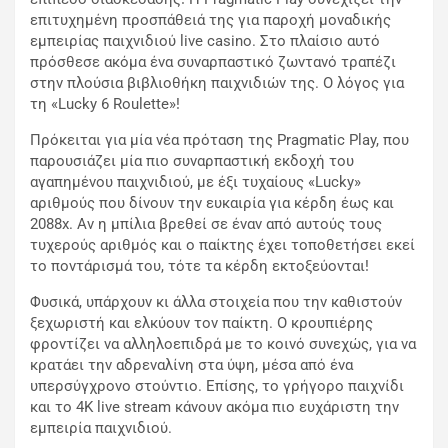
επιτυχημένη προσπάθειά της για παροχή μοναδικής
εμπειρίας παιχνιδιού live casino. Στο πλαίσιο αυτό
πρόσθεσε ακόμα ένα συναρπαστικό ζωντανό τραπέζι
στην πλούσια βιβλιοθήκη παιχνιδιών της. Ο λόγος για
τη «Lucky 6 Roulette»!
Πρόκειται για μία νέα πρόταση της Pragmatic Play, που
παρουσιάζει μία πιο συναρπαστική εκδοχή του
αγαπημένου παιχνιδιού, με έξι τυχαίους «Lucky»
αριθμούς που δίνουν την ευκαιρία για κέρδη έως και
2088x. Αν η μπίλια βρεθεί σε έναν από αυτούς τους
τυχερούς αριθμός και ο παίκτης έχει τοποθετήσει εκεί
το ποντάρισμά του, τότε τα κέρδη εκτοξεύονται!
Φυσικά, υπάρχουν κι άλλα στοιχεία που την καθιστούν
ξεχωριστή και ελκύουν τον παίκτη. Ο κρουπιέρης
φροντίζει να αλληλοεπιδρά με το κοινό συνεχώς, για να
κρατάει την αδρεναλίνη στα ύψη, μέσα από ένα
υπερσύγχρονο στούντιο. Επίσης, το γρήγορο παιχνίδι
και το 4Κ live stream κάνουν ακόμα πιο ευχάριστη την
εμπειρία παιχνιδιού.