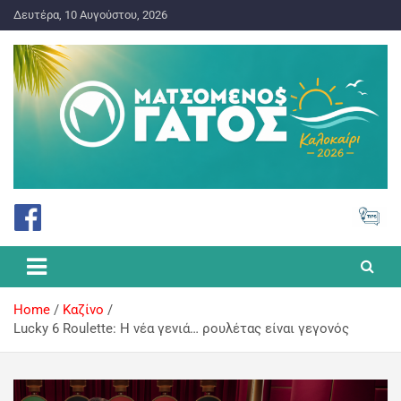
Δευτέρα, 10 Αυγούστου, 2026
ΠΡΟΓΝΩΣΤΙΚΑ ΓΙΑ ΤΟ ΣΤΟΙΧΗΜΑ
Ματσωμένος Γάτος – Όλα για
το Στοίχημα
Home
Καζίνο
Lucky 6 Roulette: Η νέα γενιά… ρουλέτας είναι γεγονός