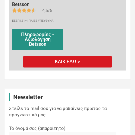
Betsson
4,5/5
ΕΕΕΠ | 21+ | ΠΑΙΞΕ ΥΠΕΥΘΥΝΑ
Πληροφορίες -
Αξιολόγηση
Betsson
ΚΛΙΚ ΕΔΩ >
Newsletter
Στείλε το mail σου για να μαθαίνεις πρώτος τα
προγνωστικά μας
Το όνομά σας (απαραίτητο)