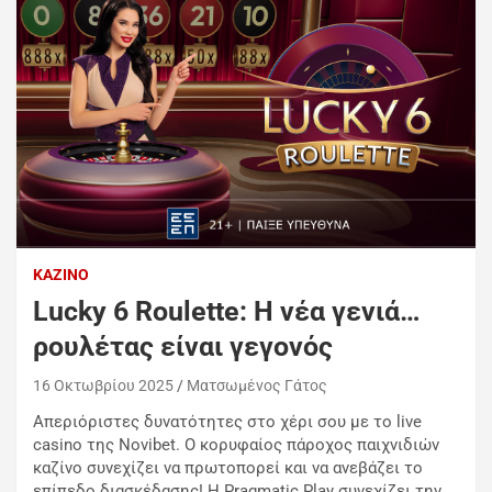
ΚΑΖΊΝΟ
Lucky 6 Roulette: Η νέα γενιά…
ρουλέτας είναι γεγονός
16 Οκτωβρίου 2025
Ματσωμένος Γάτος
Απεριόριστες δυνατότητες στο χέρι σου με το live
casino της Novibet. Ο κορυφαίος πάροχος παιχνιδιών
καζίνο συνεχίζει να πρωτοπορεί και να ανεβάζει το
επίπεδο διασκέδασης! H Pragmatic Play συνεχίζει την