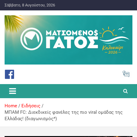
Σάββατο, 8 Αυγούστου, 2026
ΠΡΟΓΝΩΣΤΙΚΑ ΓΙΑ ΤΟ ΣΤΟΙΧΗΜΑ
Ματσωμένος Γάτος – Όλα για
το Στοίχημα
Home
Ειδήσεις
ΜΠΑΜ FC: Διεκδικείς φανέλες της πιο viral ομάδας της
Ελλάδας! (διαγωνισμός*)