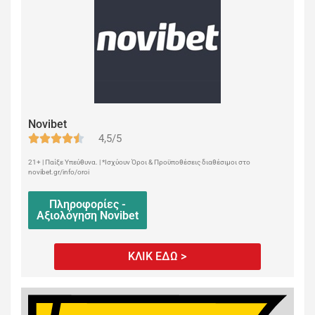
Novibet
4,5/5
21+ | Παίξε Υπεύθυνα. | *Ισχύουν Όροι & Προϋποθέσεις διαθέσιμοι στο
novibet.gr/info/oroi
Πληροφορίες -
Αξιολόγηση Novibet
ΚΛΙΚ ΕΔΩ >