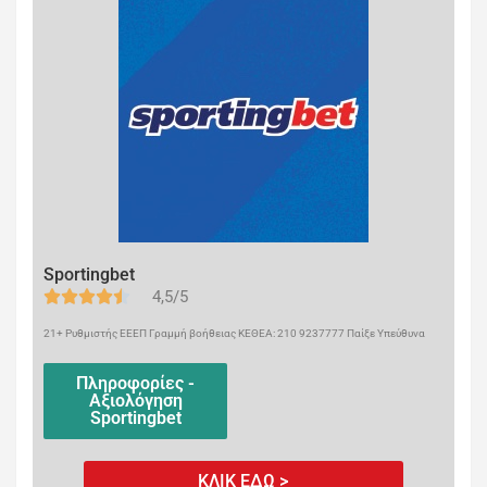
Sportingbet
4,5/5
21+ Ρυθμιστής ΕΕΕΠ Γραμμή βοήθειας ΚΕΘΕΑ: 210 9237777 Παίξε Υπεύθυνα
Πληροφορίες -
Αξιολόγηση
Sportingbet
ΚΛΙΚ ΕΔΩ >