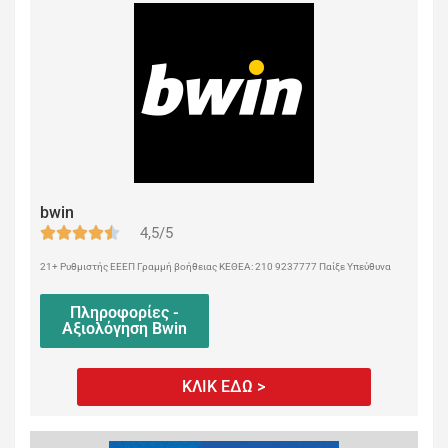
bwin
4,5/5
21+ Ρυθμιστής ΕΕΕΠ Γραμμή βοήθειας ΚΕΘΕΑ: 210 9237777 Παίξε Υπεύθυνα
Πληροφορίες -
Αξιολόγηση Bwin
ΚΛΙΚ ΕΔΩ >