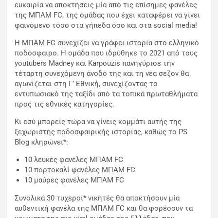
ευκαιρία να αποκτήσεις μία από τις επίσημες φανέλες
της ΜΠΑΜ FC, της ομάδας που έχει καταφέρει να γίνει
φαινόμενο τόσο στα γήπεδα όσο και στα social media!
Η ΜΠΑΜ FC συνεχίζει να γράφει ιστορία στο ελληνικό
ποδόσφαιρο. Η ομάδα που ιδρύθηκε το 2021 από τους
youtubers Madney και Karpouzis πανηγύρισε την
τέταρτη συνεχόμενη άνοδό της και τη νέα σεζόν θα
αγωνίζεται στη Γ’ Εθνική, συνεχίζοντας το
εντυπωσιακό της ταξίδι από τα τοπικά πρωταθλήματα
προς τις εθνικές κατηγορίες.
Κι εσύ μπορείς τώρα να γίνεις κομμάτι αυτής της
ξεχωριστής ποδοσφαιρικής ιστορίας, καθώς το PS
Blog κληρώνει*:
10 λευκές φανέλες ΜΠΑΜ FC
10 πορτοκαλί φανέλες ΜΠΑΜ FC
10 μαύρες φανέλες ΜΠΑΜ FC
Συνολικά 30 τυχεροί* νικητές θα αποκτήσουν μία
αυθεντική φανέλα της ΜΠΑΜ FC και θα φορέσουν τα