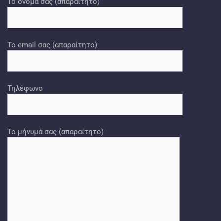
Το όνομά σας (απαραίτητο)
Το email σας (απαραίτητο)
Τηλέφωνο
Το μήνυμά σας (απαραίτητο)