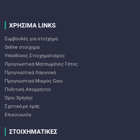
ΧΡΗΣΙΜΑ LINKS
Συμβουλές για στοίχημα
Online στοίχημα
Υπεύθυνος Στοιχηματισμός
Προγνωστικά Ματσωμένος Γάτος
Προγνωστικά Λαγωνικό
Προγνωστικά Mικρός Guru
Πολιτική Απορρήτου
Όροι Χρήσης
Σχετικά με εμάς
Επικοινωνία
ΣΤΟΙΧΗΜΑΤΙΚΕΣ