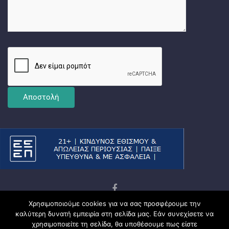
Χρησιμοποιούμε cookies για να σας προσφέρουμε την
Copyright © 2026
Ματσωμένος Γάτος – Όλα για το
καλύτερη δυνατή εμπειρία στη σελίδα μας. Εάν συνεχίσετε να
Στοίχημα
χρησιμοποιείτε τη σελίδα, θα υποθέσουμε πως είστε