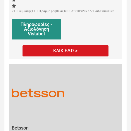
21+ Ρυθμιστής ΕΕΕΠ Γραμμή βοήθειας ΚΕΘΕΑ: 210 9237777 Παίξε Υπεύθυνα
Πληροφορίες -
Αξιολόγηση
Vistabet
ΚΛΙΚ ΕΔΩ >
Betsson