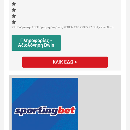
21+ Ρυθμιστής ΕΕΕΠ Γραμμή βοήθειας ΚΕΘΕΑ: 210 9237777 Παίξε Υπεύθυνα
Πληροφορίες -
Αξιολόγηση Bwin
ΚΛΙΚ ΕΔΩ >