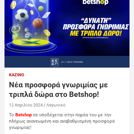
ΚΑΖΊΝΟ
Νέα προσφορά γνωριμίας με
τριπλά δώρα στο Betshop!
12 Απριλίου 2024
Λαγωνικό
Το
Betshop
σε υποδέχεται στην παρέα του με την
πλήρως ανανεωμένη και αναβαθμισμένη προσφορά
γνωριμίας!