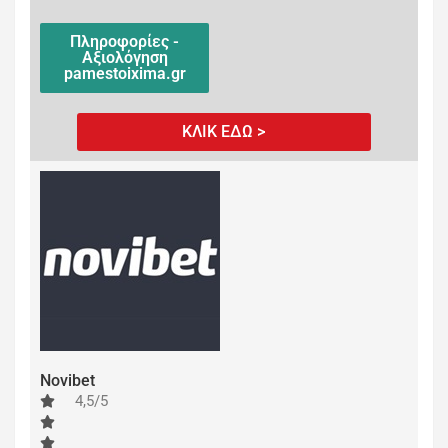
Πληροφορίες -
Αξιολόγηση
pamestoixima.gr
ΚΛΙΚ ΕΔΩ >
Novibet
4,5/5