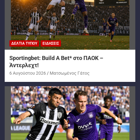
ΔΕΛΤΊΑ ΤΎΠΟΥ
ΕΙΔΉΣΕΙΣ
Sportingbet: Build A Bet* στο ΠΑΟΚ –
Άντερλεχτ!
6 Αυγούστου 2026
Ματσωμένος Γάτος