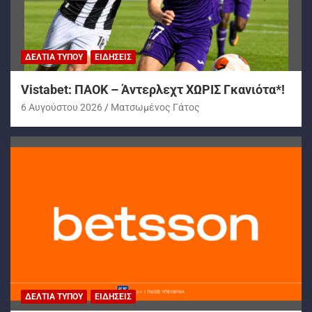
ΔΕΛΤΊΑ ΤΎΠΟΥ
ΕΙΔΉΣΕΙΣ
Vistabet: ΠΑΟΚ – Άντερλεχτ ΧΩΡΙΣ Γκανιότα*!
6 Αυγούστου 2026
Ματσωμένος Γάτος
ΔΕΛΤΊΑ ΤΎΠΟΥ
ΕΙΔΉΣΕΙΣ