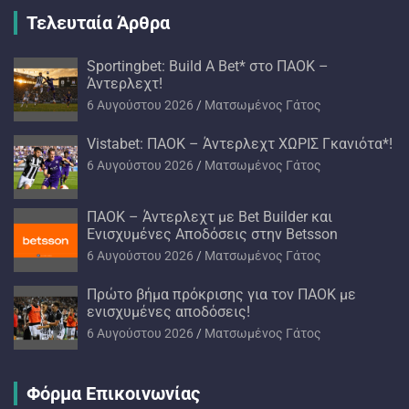
Τελευταία Άρθρα
Sportingbet: Build A Bet* στο ΠΑΟΚ –
Άντερλεχτ!
6 Αυγούστου 2026
Ματσωμένος Γάτος
Vistabet: ΠΑΟΚ – Άντερλεχτ ΧΩΡΙΣ Γκανιότα*!
6 Αυγούστου 2026
Ματσωμένος Γάτος
ΠΑΟΚ – Άντερλεχτ με Bet Builder και
Ενισχυμένες Αποδόσεις στην Betsson
6 Αυγούστου 2026
Ματσωμένος Γάτος
Πρώτο βήμα πρόκρισης για τον ΠΑΟΚ με
ενισχυμένες αποδόσεις!
6 Αυγούστου 2026
Ματσωμένος Γάτος
Φόρμα Επικοινωνίας