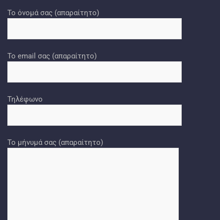
Το όνομά σας (απαραίτητο)
Το email σας (απαραίτητο)
Τηλέφωνο
Το μήνυμά σας (απαραίτητο)