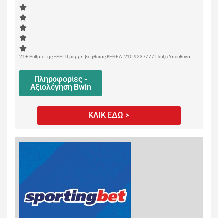
21+ Ρυθμιστής ΕΕΕΠ Γραμμή βοήθειας ΚΕΘΕΑ: 210 9237777 Παίξε Υπεύθυνα
Πληροφορίες -
Αξιολόγηση Bwin
ΚΛΙΚ ΕΔΩ >