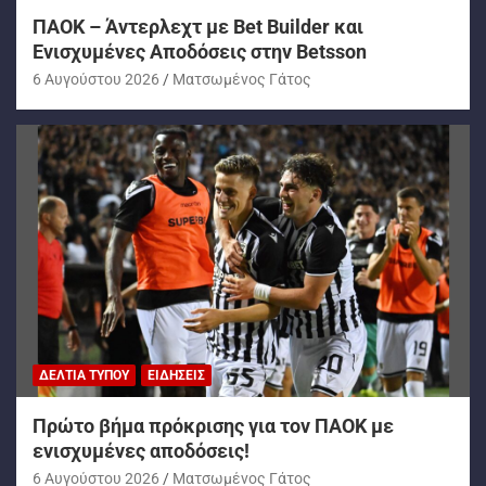
ΠΑΟΚ – Άντερλεχτ με Bet Builder και
Ενισχυμένες Αποδόσεις στην Betsson
6 Αυγούστου 2026
Ματσωμένος Γάτος
ΔΕΛΤΊΑ ΤΎΠΟΥ
ΕΙΔΉΣΕΙΣ
Πρώτο βήμα πρόκρισης για τον ΠΑΟΚ με
ενισχυμένες αποδόσεις!
6 Αυγούστου 2026
Ματσωμένος Γάτος