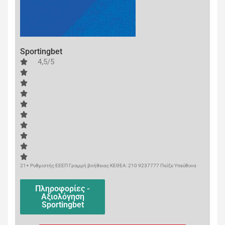
Sportingbet
4,5/5
21+ Ρυθμιστής ΕΕΕΠ Γραμμή βοήθειας ΚΕΘΕΑ: 210 9237777 Παίξε Υπεύθυνα
Πληροφορίες -
Αξιολόγηση
Sportingbet