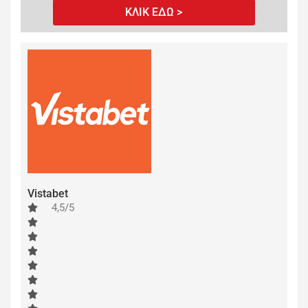
ΚΛΙΚ ΕΔΩ >
Vistabet
4,5/5