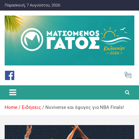
Παρασκευή, 7 Αυγούστου, 2026
ΠΡΟΓΝΩΣΤΙΚΑ ΓΙΑ ΤΟ ΣΤΟΙΧΗΜΑ
Ματσωμένος Γάτος – Όλα για
το Στοίχημα
Home
Ειδήσεις
Noviverse και έφυγες για ΝΒΑ Finals!