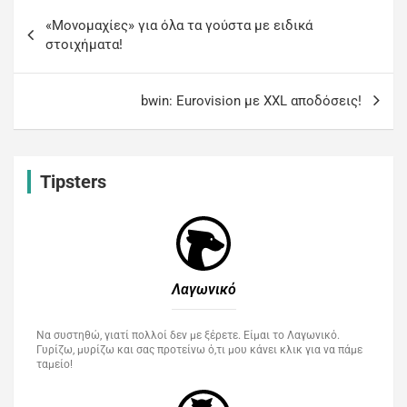
«Μονομαχίες» για όλα τα γούστα με ειδικά
στοιχήματα!
bwin: Eurovision με XXL αποδόσεις!
Tipsters
Λαγωνικό
Να συστηθώ, γιατί πολλοί δεν με ξέρετε. Είμαι το Λαγωνικό.
Γυρίζω, μυρίζω και σας προτείνω ό,τι μου κάνει κλικ για να πάμε
ταμείο!