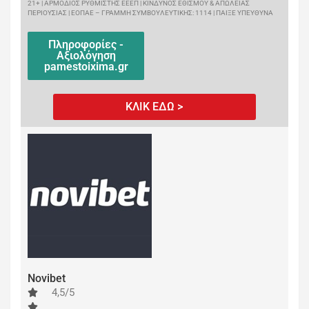
21+ | ΑΡΜΟΔΙΟΣ ΡΥΘΜΙΣΤΗΣ ΕΕΕΠ | ΚΙΝΔΥΝΟΣ ΕΘΙΣΜΟΥ & ΑΠΩΛΕΙΑΣ
ΠΕΡΙΟΥΣΙΑΣ | ΕΟΠΑΕ – ΓΡΑΜΜΗ ΣΥΜΒΟΥΛΕΥΤΙΚΗΣ: 1114 | ΠΑΙΞΕ ΥΠΕΥΘΥΝΑ
Πληροφορίες -
Αξιολόγηση
pamestoixima.gr
ΚΛΙΚ ΕΔΩ >
Novibet
4,5/5