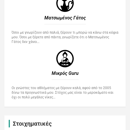
Ματσωμένος Γάτος​
Όσοι με γνωρίζουν από παλιά, ξέρουν τι μπορώ να κάνω στα κέφια
μου. Όσοι με ξέρετε από πάντα, γνωρίζετε ότι ο Ματσωμένος
Γάτος δεν χάνει…
Μικρός Guru​
Οι γνώστες του αθλήματος με ξέρουν καλά, αφού από το 2005
δίνω τα προγνωστικά μου. Στόχος μας είναι το μεροκάματο και
όχι οι πολύ μεγάλες νίκες…
Στοιχηματικές