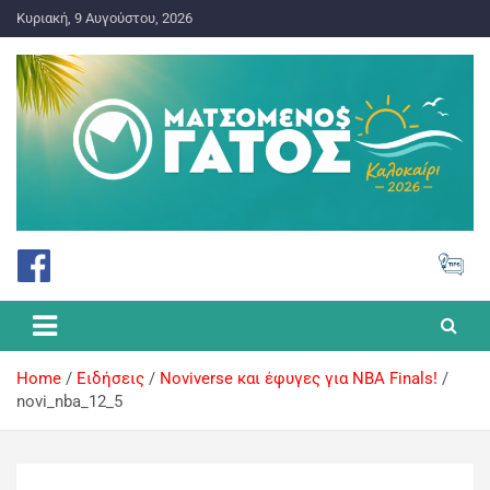
Κυριακή, 9 Αυγούστου, 2026
ΠΡΟΓΝΩΣΤΙΚΑ ΓΙΑ ΤΟ ΣΤΟΙΧΗΜΑ
Ματσωμένος Γάτος – Όλα για
το Στοίχημα
Home
Ειδήσεις
Noviverse και έφυγες για ΝΒΑ Finals!
novi_nba_12_5