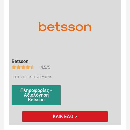
Betsson
4,5/5
ΕΕΕΠ | 21+ | ΠΑΙΞΕ ΥΠΕΥΘΥΝΑ
Πληροφορίες -
Αξιολόγηση
Betsson
ΚΛΙΚ ΕΔΩ >