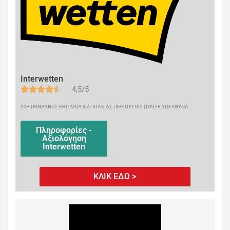
Interwetten
4,5/5
21+ | ΚΙΝΔΥΝΟΣ ΕΘΙΣΜΟΥ & ΑΠΩΛΕΙΑΣ ΠΕΡΙΟΥΣΙΑΣ | ΠΑΙΞΕ ΥΠΕΥΘΥΝΑ
Πληροφορίες -
Αξιολόγηση
Interwetten
ΚΛΙΚ ΕΔΩ >