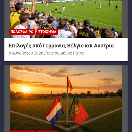
ΠΟΔΌΣΦΑΙΡΟ
ΣΤΟΊΧΗΜΑ
Επιλογές από Γερμανία, Βέλγιο και Αυστρία
8 Αυγούστου 2026
Ματσωμένος Γάτος