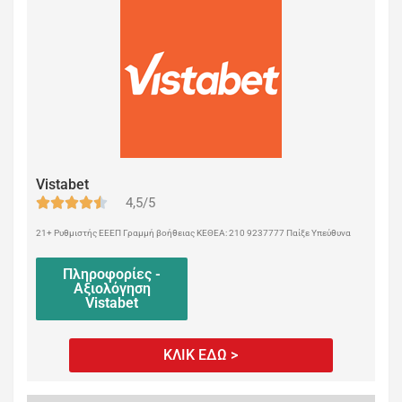
Vistabet
4,5/5
21+ Ρυθμιστής ΕΕΕΠ Γραμμή βοήθειας ΚΕΘΕΑ: 210 9237777 Παίξε Υπεύθυνα
Πληροφορίες -
Αξιολόγηση
Vistabet
ΚΛΙΚ ΕΔΩ >