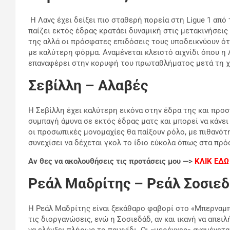
Η Λανς έχει δείξει πιο σταθερή πορεία στη Ligue 1 από 
παίζει εκτός έδρας κρατάει δυναμική στις μετακινήσει
της αλλά οι πρόσφατες επιδόσεις τους υποδεικνύουν ότι
με καλύτερη φόρμα. Αναμένεται κλειστό αιχνίδι όπου η
επαναφέρει στην κορυφή του πρωταθλήματος μετά τη χθε
Σεβίλλη – Αλαβές
Η Σεβίλλη έχει καλύτερη εικόνα στην έδρα της και προσ
συμπαγή άμυνα σε εκτός έδρας ματς και μπορεί να κάνε
οι προσωπικές μονομαχίες θα παίξουν ρόλο, με πιθανότη
συνεχίσει να δέχεται γκολ το ίδιο εύκολα όπως στα πρ
Aν θες να ακολουθήσεις τις προτάσεις μου —>
ΚΛΙΚ ΕΔΩ
Ρεάλ Μαδρίτης – Ρεάλ Σοσιε
Η Ρεάλ Μαδρίτης είναι ξεκάθαρο φαβορί στο «Μπερναμπ
τις διοργανώσεις, ενώ η Σοσιεδάδ, αν και ικανή να απειλ
να ελέγξει πλήρως το παιχνίδι. Οι «μερένχες» αναμένετ