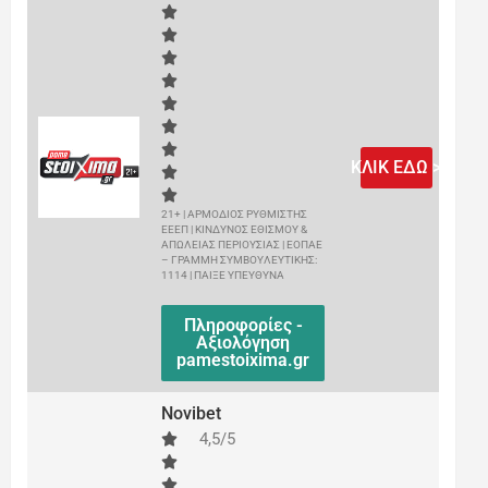
ΚΛΙΚ ΕΔΩ >
21+ | ΑΡΜΟΔΙΟΣ ΡΥΘΜΙΣΤΗΣ
ΕΕΕΠ | ΚΙΝΔΥΝΟΣ ΕΘΙΣΜΟΥ &
ΑΠΩΛΕΙΑΣ ΠΕΡΙΟΥΣΙΑΣ | ΕΟΠΑΕ
– ΓΡΑΜΜΗ ΣΥΜΒΟΥΛΕΥΤΙΚΗΣ:
1114 | ΠΑΙΞΕ ΥΠΕΥΘΥΝΑ
Πληροφορίες -
Αξιολόγηση
pamestoixima.gr
Novibet
4,5/5