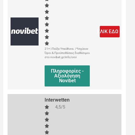
ΚΛΙΚ ΕΔΩ >
21+ | Παίξε Υπεύθυνα. | *Ισχύουν
Όροι & Προϋποθέσεις διαθέσιμοι
στο novibet.gr/info/oroi
Πληροφορίες -
Αξιολόγηση
Novibet
Interwetten
4,5/5