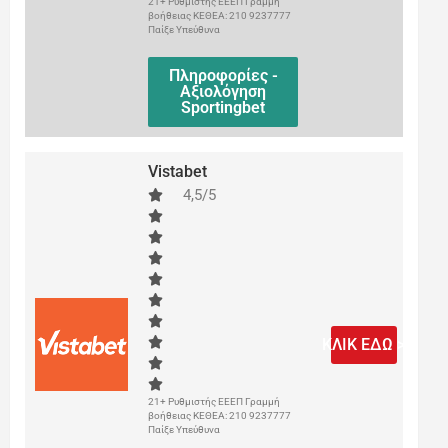
21+ Ρυθμιστής ΕΕΕΠ Γραμμή
βοήθειας ΚΕΘΕΑ: 210 9237777
Παίξε Υπεύθυνα
Πληροφορίες -
Αξιολόγηση
Sportingbet
Vistabet
4,5/5
ΚΛΙΚ ΕΔΩ >
21+ Ρυθμιστής ΕΕΕΠ Γραμμή
βοήθειας ΚΕΘΕΑ: 210 9237777
Παίξε Υπεύθυνα