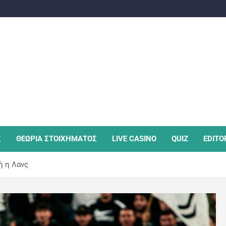
Σ
ΘΕΩΡΙΑ ΣΤΟΙΧΗΜΑΤΟΣ
LIVE CASINO
QUIZ
EDITO
ή η Λανς