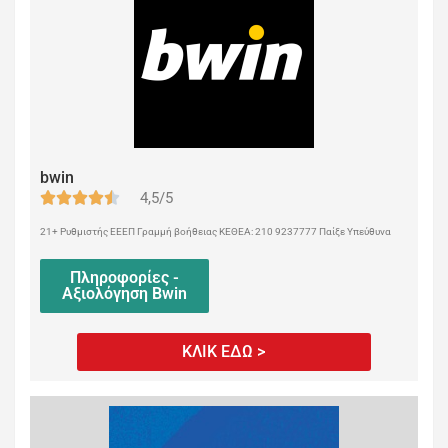
bwin
4,5/5
21+ Ρυθμιστής ΕΕΕΠ Γραμμή βοήθειας ΚΕΘΕΑ: 210 9237777 Παίξε Υπεύθυνα
Πληροφορίες -
Αξιολόγηση Bwin
ΚΛΙΚ ΕΔΩ >