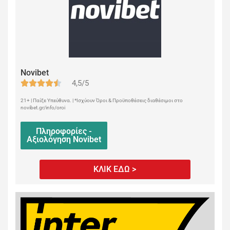
Novibet
4,5/5
21+ | Παίξε Υπεύθυνα. | *Ισχύουν Όροι & Προϋποθέσεις διαθέσιμοι στο
novibet.gr/info/oroi
Πληροφορίες -
Αξιολόγηση Novibet
ΚΛΙΚ ΕΔΩ >