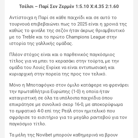
Τσέλσι – Παρί Σεν Ζερμέν 1:5.10 X:4.35 2:1.60
Αντίστοιχα η Παρί σε κάθε παιχνίδι και σε αυτό το
τουρνουά επιβεβαιώνει πως το 2025 είναι η χρονιά της
καθώς το φινάλε της σεζόν ήταν άκρως θριαμβευτικό
με το Treble και το πρώτο Champions League στην
ιστορία της γαλλικής ομάδας.
Πλέον στόχος είναι και ο παρθενικός παγκόσμιος
τίτλος για να μπει το κερασάκι στην τούρτα, με την
ομάδα του Λουίς Ενρίκε να είναι εντυπωσιακή και
κυριαρχική στην πορεία της προς τον τελικό.
Μόνο η Μποταφόγκο στον όμιλο κατάφερε να φρενάρει
την πρωταθλήτρια Ευρώπης (1-0) η οποία ήταν
καταιγιστική σε όλα τα υπόλοιπα παιχνίδια όπου
επικράτησε με συνολικό σκορ 16-0, με αποκορύφωμα
το εμφατικό 4-0 επί της Ρεάλ στον ημιτελικό που
σφράγισε το εισιτήριο για το μεγάλο ραντεβού για τον
παγκόσμιο τίτλο.
Τα μέλη της Novibet μπορούν καθημερινά να βρουν