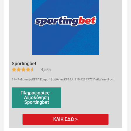
Sportingbet
4,5/5
21+ Ρυθμιστής ΕΕΕΠ Γραμμή βοήθειας ΚΕΘΕΑ: 210 9237777 Παίξε Υπεύθυνα
Πληροφορίες -
Αξιολόγηση
Sportingbet
ΚΛΙΚ ΕΔΩ >