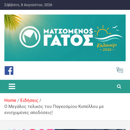
Σάββατο, 8 Αυγούστου, 2026
ΠΡΟΓΝΩΣΤΙΚΑ ΓΙΑ ΤΟ ΣΤΟΙΧΗΜΑ
Ματσωμένος Γάτος – Όλα για
το Στοίχημα
Home
Ειδήσεις
Ο Μεγάλος τελικός του Παγκοσμίου Κυπέλλου με
ενισχυμένες αποδόσεις!