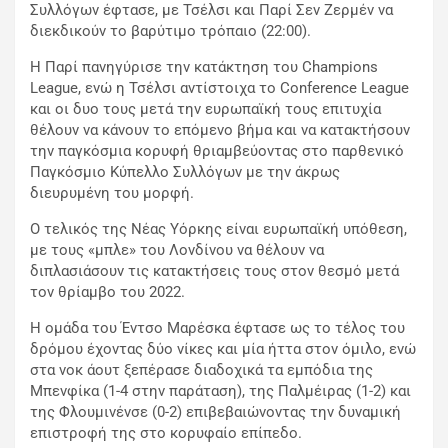
Συλλόγων έφτασε, με Τσέλσι και Παρί Σεν Ζερμέν να
διεκδικούν το βαρύτιμο τρόπαιο (22:00).
Η Παρί πανηγύρισε την κατάκτηση του Champions
League, ενώ η Τσέλσι αντίστοιχα το Conference League
και οι δυο τους μετά την ευρωπαϊκή τους επιτυχία
θέλουν να κάνουν το επόμενο βήμα και να κατακτήσουν
την παγκόσμια κορυφή θριαμβεύοντας στο παρθενικό
Παγκόσμιο Κύπελλο Συλλόγων με την άκρως
διευρυμένη του μορφή.
Ο τελικός της Νέας Υόρκης είναι ευρωπαϊκή υπόθεση,
με τους «μπλε» του Λονδίνου να θέλουν να
διπλασιάσουν τις κατακτήσεις τους στον θεσμό μετά
τον θρίαμβο του 2022.
Η ομάδα του Έντσο Μαρέσκα έφτασε ως το τέλος του
δρόμου έχοντας δύο νίκες και μία ήττα στον όμιλο, ενώ
στα νοκ άουτ ξεπέρασε διαδοχικά τα εμπόδια της
Μπενφίκα (1-4 στην παράταση), της Παλμέιρας (1-2) και
της Φλουμινένσε (0-2) επιβεβαιώνοντας την δυναμική
επιστροφή της στο κορυφαίο επίπεδο.