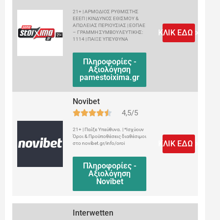
21+ | ΑΡΜΟΔΙΟΣ ΡΥΘΜΙΣΤΗΣ
ΕΕΕΠ | ΚΙΝΔΥΝΟΣ ΕΘΙΣΜΟΥ &
ΑΠΩΛΕΙΑΣ ΠΕΡΙΟΥΣΙΑΣ | ΕΟΠΑΕ
ΚΛΙΚ ΕΔΩ >
– ΓΡΑΜΜΗ ΣΥΜΒΟΥΛΕΥΤΙΚΗΣ:
1114 | ΠΑΙΞΕ ΥΠΕΥΘΥΝΑ
Πληροφορίες -
Αξιολόγηση
pamestoixima.gr
Novibet
4,5/5
21+ | Παίξε Υπεύθυνα. | *Ισχύουν
Όροι & Προϋποθέσεις διαθέσιμοι
ΚΛΙΚ ΕΔΩ >
στο novibet.gr/info/oroi
Πληροφορίες -
Αξιολόγηση
Novibet
Interwetten