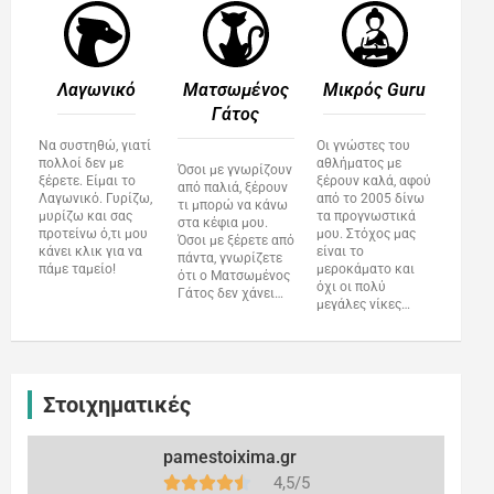
Λαγωνικό
Ματσωμένος
Μικρός Guru​
Γάτος​
Να συστηθώ, γιατί
Οι γνώστες του
πολλοί δεν με
αθλήματος με
Όσοι με γνωρίζουν
ξέρετε. Είμαι το
ξέρουν καλά, αφού
από παλιά, ξέρουν
Λαγωνικό. Γυρίζω,
από το 2005 δίνω
τι μπορώ να κάνω
μυρίζω και σας
τα προγνωστικά
στα κέφια μου.
προτείνω ό,τι μου
μου. Στόχος μας
Όσοι με ξέρετε από
κάνει κλικ για να
είναι το
πάντα, γνωρίζετε
πάμε ταμείο!
μεροκάματο και
ότι ο Ματσωμένος
όχι οι πολύ
Γάτος δεν χάνει…
μεγάλες νίκες…
Στοιχηματικές
pamestoixima.gr
4,5/5