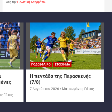
δες την
Πολιτική Απορρήτου
.
ΠΟΔΌΣΦΑΙΡΟ
ΣΤΟΊΧΗΜΑ
ι
H πεντάδα της Παρασκευής
μένες
(7/8)
7 Αυγούστου 2026
Ματσωμένος Γάτος
ς Γάτος