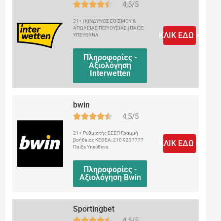
4,5/5
21+ | ΚΙΝΔΥΝΟΣ ΕΘΙΣΜΟΥ &
ΑΠΩΛΕΙΑΣ ΠΕΡΙΟΥΣΙΑΣ | ΠΑΙΞΕ
ΚΛΙΚ ΕΔΩ >
ΥΠΕΥΘΥΝΑ
Πληροφορίες -
Αξιολόγηση
Interwetten
bwin
4,5/5
21+ Ρυθμιστής ΕΕΕΠ Γραμμή
βοήθειας ΚΕΘΕΑ: 210 9237777
ΚΛΙΚ ΕΔΩ >
Παίξε Υπεύθυνα
Πληροφορίες -
Αξιολόγηση Bwin
Sportingbet
4,5/5