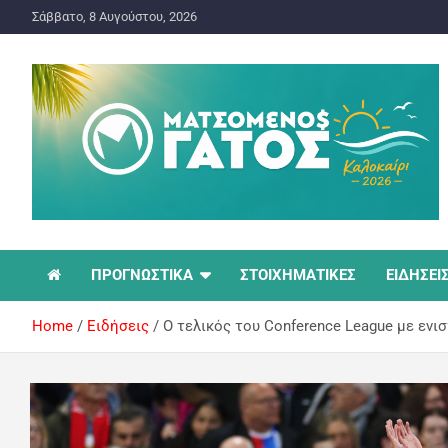
Σάββατο, 8 Αυγούστου, 2026
ΠΡΟΓΝΩΣΤΙΚΑ ΓΙΑ ΤΟ ΣΤΟΙΧΗΜΑ
Ματσωμένος Γάτος –
ΠΡΟΓΝΩΣΤΙΚΑ
ΣΤΟΙΧΗΜΑΤΙΚΕΣ
ΕΙΔΗΣΕΙ
Όλα για το Στοίχημα
Home
Ειδήσεις
O τελικός του Conference League με ενι