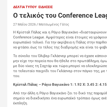
ΔΕΛΤΊΑ ΤΎΠΟΥ
ΕΙΔΉΣΕΙΣ
O τελικός του Conference Lea
27 Μαΐου 2026
Ματσωμένος Γάτος
Η Κρίσταλ Πάλας και η Ράγιο Βαγιεκάνο «διασταυρώνουν
Conference League. Αμφότερες είναι έτοιμες να γράψου
ευρωπαϊκό τελικό. Για την ακρίβεια η Πάλας στην παρ
να φτάσει έως το τέλος της διαδρομής και είναι το φαβ
Το σύνολο του Όλιβερ Γκλάσνερ μπορεί να έχασε κάποιου
μην είχε την πορεία που θα ήθελε στο πρωτάθλημα, όμ
με δύο νίκες τη Σαχτάρ και τώρα μπορεί να ολοκληρώσει
το τελευταίο παιχνίδι του Γκλάσνερ στον πάγκο της, με
του.
Κρίσταλ Πάλας – Ράγιο Βαγιεκάνο 1: 1.92
X: 3.45 2: 4.15
Από την άλλη η Ράγιο Βαγιεκάνο ζει το δικό της παραμύθ
σημείο να διεκδικήσει ένα ευρωπαϊκό τρόπαιο όμως ανέ
έκπληξη.