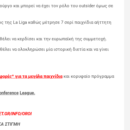
ύργο και μπορεί να έχει τον ρόλο του outsider όμως σε
ς της La Liga καθώς μέτρησε 7 σερί παιχνίδια αήττητη
 θέλει να κερδίσει και την ευρωπαϊκή της συμμετοχή.
 θέλει να ολοκληρώσει μία ιστορική διετία και να γίνει
φορές* για τα μεγάλα παιχνίδια
και κορυφαίο πρόγραμμα
onference
League
.
T.GR/INFO/OROI
ΣΑ ΣΤΙΓΜΗ