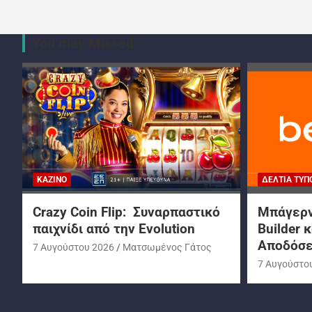
You may Missed
ΚΑΖΊΝΟ
ΔΕΛΤΊΑ ΤΎΠ
Crazy Coin Flip: Συναρπαστικό
Μπάγερν 
παιχνίδι από την Evolution
Builder 
Αποδόσε
7 Αυγούστου 2026
Ματσωμένος Γάτος
7 Αυγούστο