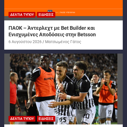
ΔΕΛΤΊΑ ΤΎΠΟΥ
ΕΙΔΉΣΕΙΣ
ΠΑΟΚ – Άντερλεχτ με Bet Builder και
Ενισχυμένες Αποδόσεις στην Betsson
6 Αυγούστου 2026
Ματσωμένος Γάτος
ΔΕΛΤΊΑ ΤΎΠΟΥ
ΕΙΔΉΣΕΙΣ