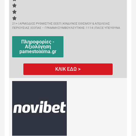
21+ | ΑΡΜΟΔΙΟΣ ΡΥΘΜΙΣΤΗΣ ΕΕΕΠ | ΚΙΝΔΥΝΟΣ ΕΘΙΣΜΟΥ & ΑΠΩΛΕΙΑΣ
ΠΕΡΙΟΥΣΙΑΣ | ΕΟΠΑΕ – ΓΡΑΜΜΗ ΣΥΜΒΟΥΛΕΥΤΙΚΗΣ: 1114 | ΠΑΙΞΕ ΥΠΕΥΘΥΝΑ
Πληροφορίες -
Αξιολόγηση
pamestoixima.gr
ΚΛΙΚ ΕΔΩ >