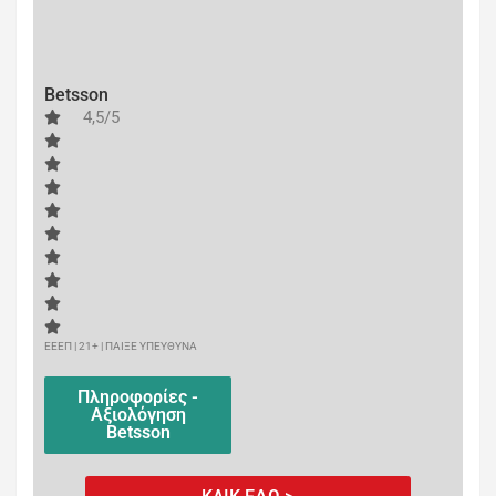
Betsson
4,5/5
ΕΕΕΠ | 21+ | ΠΑΙΞΕ ΥΠΕΥΘΥΝΑ
Πληροφορίες -
Αξιολόγηση
Betsson