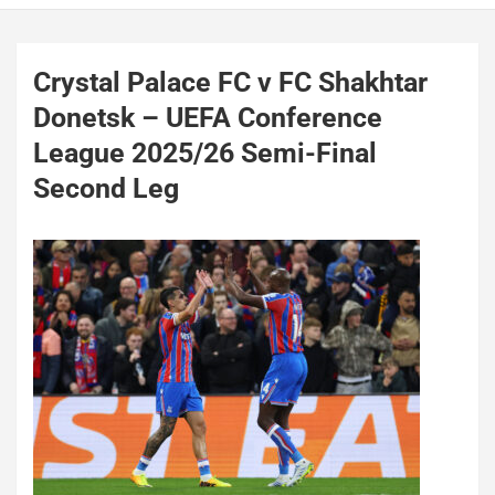
Crystal Palace FC v FC Shakhtar
Donetsk – UEFA Conference
League 2025/26 Semi-Final
Second Leg