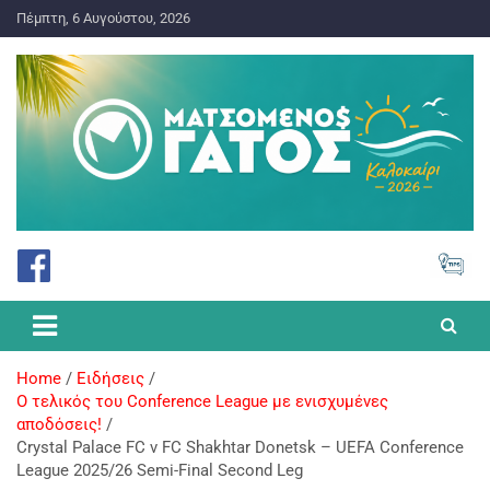
Πέμπτη, 6 Αυγούστου, 2026
ΠΡΟΓΝΩΣΤΙΚΑ ΓΙΑ ΤΟ ΣΤΟΙΧΗΜΑ
Ματσωμένος Γάτος – Όλα για
το Στοίχημα
Home
Ειδήσεις
O τελικός του Conference League με ενισχυμένες
αποδόσεις!
Crystal Palace FC v FC Shakhtar Donetsk – UEFA Conference
League 2025/26 Semi-Final Second Leg