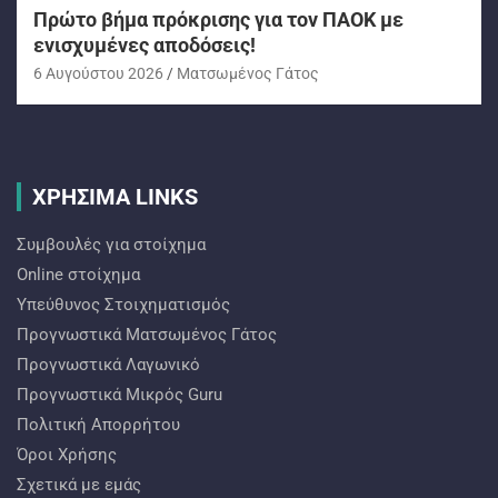
Πρώτο βήμα πρόκρισης για τον ΠΑΟΚ με
ενισχυμένες αποδόσεις!
6 Αυγούστου 2026
Ματσωμένος Γάτος
ΧΡΗΣΙΜΑ LINKS
Συμβουλές για στοίχημα
Online στοίχημα
Υπεύθυνος Στοιχηματισμός
Προγνωστικά Ματσωμένος Γάτος
Προγνωστικά Λαγωνικό
Προγνωστικά Mικρός Guru
Πολιτική Απορρήτου
Όροι Χρήσης
Σχετικά με εμάς