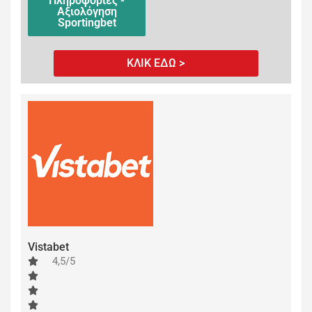
Πληροφορίες -
Αξιολόγηση
Sportingbet
ΚΛΙΚ ΕΔΩ >
Vistabet
4,5/5