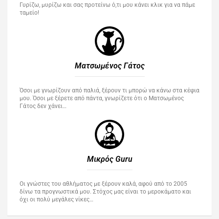
Γυρίζω, μυρίζω και σας προτείνω ό,τι μου κάνει κλικ για να πάμε
ταμείο!
Ματσωμένος Γάτος​
Όσοι με γνωρίζουν από παλιά, ξέρουν τι μπορώ να κάνω στα κέφια
μου. Όσοι με ξέρετε από πάντα, γνωρίζετε ότι ο Ματσωμένος
Γάτος δεν χάνει…
Μικρός Guru​
Οι γνώστες του αθλήματος με ξέρουν καλά, αφού από το 2005
δίνω τα προγνωστικά μου. Στόχος μας είναι το μεροκάματο και
όχι οι πολύ μεγάλες νίκες…