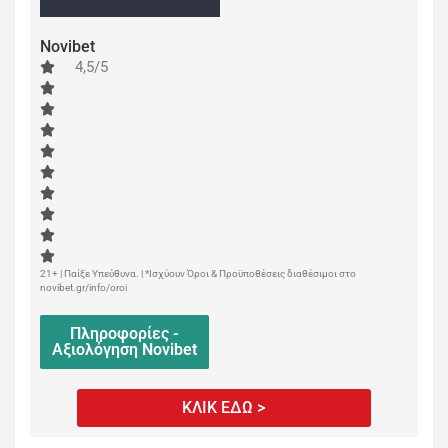
Novibet
4,5/5
21+ | Παίξε Υπεύθυνα. | *Ισχύουν Όροι & Προϋποθέσεις διαθέσιμοι στο
novibet.gr/info/oroi
Πληροφορίες -
Αξιολόγηση Novibet
ΚΛΙΚ ΕΔΩ >