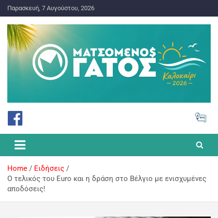
Παρασκευή, 7 Αυγούστου, 2026
ΠΡΟΓΝΩΣΤΙΚΑ ΓΙΑ ΤΟ ΣΤΟΙΧΗΜΑ
Ματσωμένος Γάτος – Όλα για
το Στοίχημα
Home
Ειδήσεις
Ο τελικός του Euro και η δράση στο Βέλγιο με ενισχυμένες
αποδόσεις!