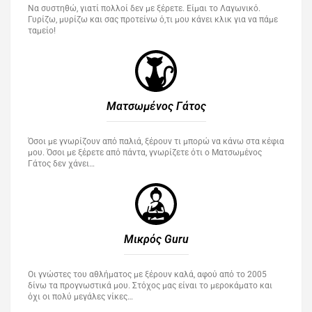
Να συστηθώ, γιατί πολλοί δεν με ξέρετε. Είμαι το Λαγωνικό.
Γυρίζω, μυρίζω και σας προτείνω ό,τι μου κάνει κλικ για να πάμε
ταμείο!
Ματσωμένος Γάτος​
Όσοι με γνωρίζουν από παλιά, ξέρουν τι μπορώ να κάνω στα κέφια
μου. Όσοι με ξέρετε από πάντα, γνωρίζετε ότι ο Ματσωμένος
Γάτος δεν χάνει…
Μικρός Guru​
Οι γνώστες του αθλήματος με ξέρουν καλά, αφού από το 2005
δίνω τα προγνωστικά μου. Στόχος μας είναι το μεροκάματο και
όχι οι πολύ μεγάλες νίκες…