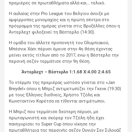
πρεμιέρες σε πρωταθλήματα αλλά και… τελικό.
Η αυλαίας στην Pro League του Βελγίου άνοιξε με
αμφίρροπες μονομαχίες και η πρώτη σέντρα στο
πρόγραμμα της ημέρας γίνεται στις Βρυξέλλες όπου η
Άντερλεχτ φιλοξενεί τη Βέστερλο (14:30).
Η ομάδα του άλλοτε προπονητή του Ολυμπιακού,
Μπέσνικ Χάσι πέρυσι έμεινε στην 4η θέση έχοντας
μείνει εκτός τίτλων από το 2017, ενώ η Βέστερλο την
περσινή σεζόν τερμάτισε στην 9η θέση.
Άντερλεχτ – Βέστερλο 1:1.68 X:4.00 2:4.65
Το ντέρμπι της πρεμιέρας ωστόσο γίνεται στο «Jan
Breydel» όπου η Μπριζ αντιμετωπίζει την Γκενκ (19:30)
με τους Έλληνες διεθνείς, Χρήστο Τζόλη και
Κωνσταντίνο Καρέτσα να τίθενται αντιμέτωποι.
Η Μπριζ που τερμάτισε δεύτερη πέρυσι, με
πρωταγωνιστή και σκόρερ τον Τζόλη ήδη έχει
πανηγυρίσει το Super Cup όπου νίκησε την
πρωταθλήτρια της περσινής σεζόν Ουνιόν Σεν Σιλουάζ