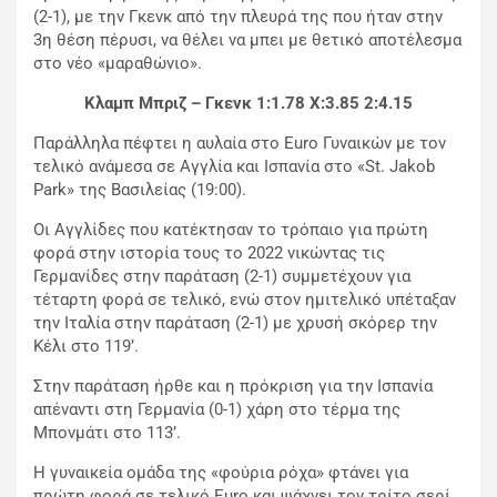
(2-1), με την Γκενκ από την πλευρά της που ήταν στην
3η θέση πέρυσι, να θέλει να μπει με θετικό αποτέλεσμα
στο νέο «μαραθώνιο».
Κλαμπ Μπριζ – Γκενκ 1:1.78 X:3.85 2:4.15
Παράλληλα πέφτει η αυλαία στο Euro Γυναικών με τον
τελικό ανάμεσα σε Αγγλία και Ισπανία στο «St. Jakob
Park» της Βασιλείας (19:00).
Οι Αγγλίδες που κατέκτησαν το τρόπαιο για πρώτη
φορά στην ιστορία τους το 2022 νικώντας τις
Γερμανίδες στην παράταση (2-1) συμμετέχουν για
τέταρτη φορά σε τελικό, ενώ στον ημιτελικό υπέταξαν
την Ιταλία στην παράταση (2-1) με χρυσή σκόρερ την
Κέλι στο 119’.
Στην παράταση ήρθε και η πρόκριση για την Ισπανία
απέναντι στη Γερμανία (0-1) χάρη στο τέρμα της
Μπονμάτι στο 113’.
Η γυναικεία ομάδα της «φούρια ρόχα» φτάνει για
πρώτη φορά σε τελικό Euro και ψάχνει τον τρίτο σερί