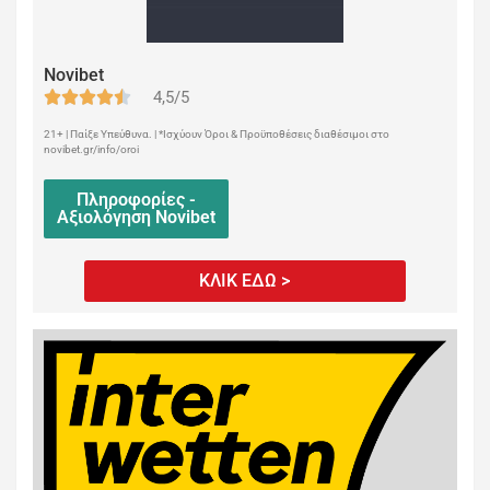
Novibet
4,5/5
21+ | Παίξε Υπεύθυνα. | *Ισχύουν Όροι & Προϋποθέσεις διαθέσιμοι στο
novibet.gr/info/oroi
Πληροφορίες -
Αξιολόγηση Novibet
ΚΛΙΚ ΕΔΩ >