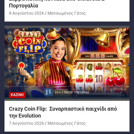
Πορτογαλία
8 Αυγούστου 2026
Ματσωμένος Γάτος
ΚΑΖΊΝΟ
Crazy Coin Flip: Συναρπαστικό παιχνίδι από
την Evolution
7 Αυγούστου 2026
Ματσωμένος Γάτος