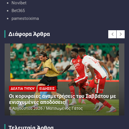
Novibet
Bet365
pamestoixima
Διάφορα Άρθρα
ΔΕΛΤΊΑ ΤΎΠΟΥ
ΕΙΔΉΣΕΙΣ
Oι κορυφαίες αναμετρήσεις του Σαββάτου με
ενισχυμένες αποδόσεις!
8 Αυγούστου 2026
Ματσωμένος Γάτος
Τελευταία Άρθρα