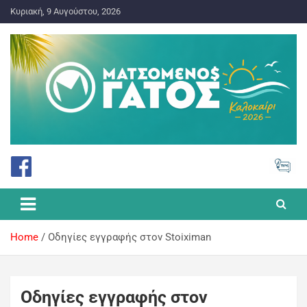
Κυριακή, 9 Αυγούστου, 2026
ΠΡΟΓΝΩΣΤΙΚΑ ΓΙΑ ΤΟ ΣΤΟΙΧΗΜΑ
Ματσωμένος Γάτος – Όλα για
το Στοίχημα
Home
Οδηγίες εγγραφής στον Stoiximan
Οδηγίες εγγραφής στον