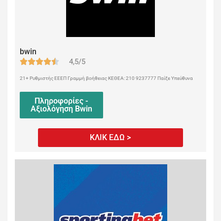
bwin
4,5/5
21+ Ρυθμιστής ΕΕΕΠ Γραμμή βοήθειας ΚΕΘΕΑ: 210 9237777 Παίξε Υπεύθυνα
Πληροφορίες -
Αξιολόγηση Bwin
ΚΛΙΚ ΕΔΩ >