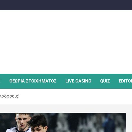
Σ
ΘΕΩΡΙΑ ΣΤΟΙΧΗΜΑΤΟΣ
LIVE CASINO
QUIZ
EDITO
ποδόσεις!