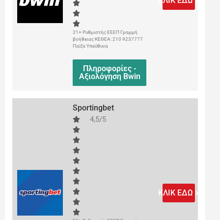
ΚΛΙΚ ΕΔΩ >
21+ Ρυθμιστής ΕΕΕΠ Γραμμή
βοήθειας ΚΕΘΕΑ: 210 9237777
Παίξε Υπεύθυνα
Πληροφορίες -
Αξιολόγηση Bwin
Sportingbet
4,5/5
ΚΛΙΚ ΕΔΩ >