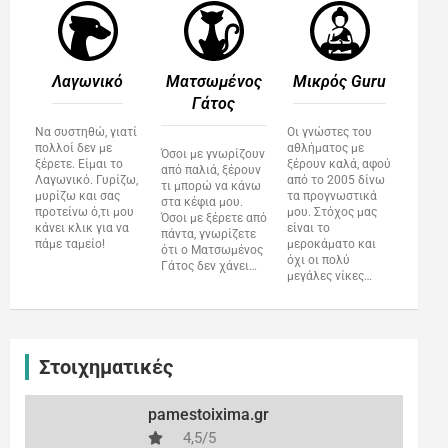
Λαγωνικό
Ματσωμένος
Μικρός Guru​
Γάτος​
Να συστηθώ, γιατί
Οι γνώστες του
πολλοί δεν με
αθλήματος με
Όσοι με γνωρίζουν
ξέρετε. Είμαι το
ξέρουν καλά, αφού
από παλιά, ξέρουν
Λαγωνικό. Γυρίζω,
από το 2005 δίνω
τι μπορώ να κάνω
μυρίζω και σας
τα προγνωστικά
στα κέφια μου.
προτείνω ό,τι μου
μου. Στόχος μας
Όσοι με ξέρετε από
κάνει κλικ για να
είναι το
πάντα, γνωρίζετε
πάμε ταμείο!
μεροκάματο και
ότι ο Ματσωμένος
όχι οι πολύ
Γάτος δεν χάνει…
μεγάλες νίκες…
Στοιχηματικές
pamestoixima.gr
4,5/5