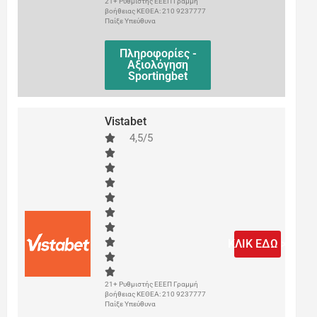
21+ Ρυθμιστής ΕΕΕΠ Γραμμή
βοήθειας ΚΕΘΕΑ: 210 9237777
Παίξε Υπεύθυνα
Πληροφορίες -
Αξιολόγηση
Sportingbet
Vistabet
4,5/5
ΚΛΙΚ ΕΔΩ >
21+ Ρυθμιστής ΕΕΕΠ Γραμμή
βοήθειας ΚΕΘΕΑ: 210 9237777
Παίξε Υπεύθυνα