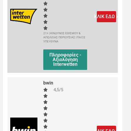
ΚΛΙΚ ΕΔΩ >
21+ | ΚΙΝΔΥΝΟΣ ΕΘΙΣΜΟΥ &
ΑΠΩΛΕΙΑΣ ΠΕΡΙΟΥΣΙΑΣ | ΠΑΙΞΕ
ΥΠΕΥΘΥΝΑ
Πληροφορίες -
Αξιολόγηση
Interwetten
bwin
4,5/5