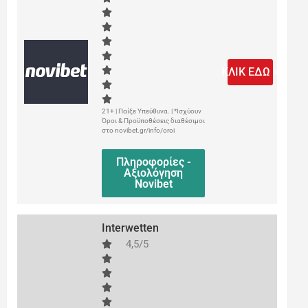
ΚΛΙΚ ΕΔΩ >
21+ | Παίξε Υπεύθυνα. | *Ισχύουν
Όροι & Προϋποθέσεις διαθέσιμοι
στο novibet.gr/info/oroi
Πληροφορίες -
Αξιολόγηση
Novibet
Interwetten
4,5/5