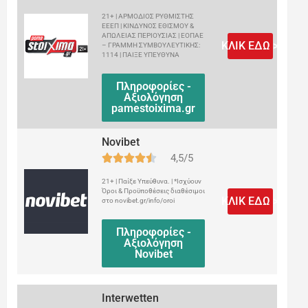
21+ | ΑΡΜΟΔΙΟΣ ΡΥΘΜΙΣΤΗΣ
ΕΕΕΠ | ΚΙΝΔΥΝΟΣ ΕΘΙΣΜΟΥ &
ΑΠΩΛΕΙΑΣ ΠΕΡΙΟΥΣΙΑΣ | ΕΟΠΑΕ
ΚΛΙΚ ΕΔΩ >
– ΓΡΑΜΜΗ ΣΥΜΒΟΥΛΕΥΤΙΚΗΣ:
1114 | ΠΑΙΞΕ ΥΠΕΥΘΥΝΑ
Πληροφορίες -
Αξιολόγηση
pamestoixima.gr
Novibet
4,5/5
21+ | Παίξε Υπεύθυνα. | *Ισχύουν
Όροι & Προϋποθέσεις διαθέσιμοι
ΚΛΙΚ ΕΔΩ >
στο novibet.gr/info/oroi
Πληροφορίες -
Αξιολόγηση
Novibet
Interwetten