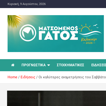
Κυριακή, 9 Αυγούστου, 2026
ΠΡΟΓΝΩΣΤΙΚΑ ΓΙΑ ΤΟ ΣΤΟΙΧΗΜΑ
Ματσωμένος Γάτος –
ΠΡΟΓΝΩΣΤΙΚΑ
ΣΤΟΙΧΗΜΑΤΙΚΕΣ
ΕΙΔΗΣΕΙ
Όλα για το Στοίχημα
Home
Ειδήσεις
Οι καλύτερες αναμετρήσεις του Σαββάτο