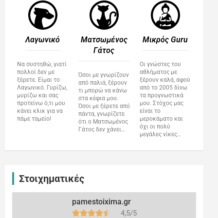
Λαγωνικό
Ματσωμένος
Μικρός Guru​
Γάτος​
Να συστηθώ, γιατί
Οι γνώστες του
πολλοί δεν με
αθλήματος με
Όσοι με γνωρίζουν
ξέρετε. Είμαι το
ξέρουν καλά, αφού
από παλιά, ξέρουν
Λαγωνικό. Γυρίζω,
από το 2005 δίνω
τι μπορώ να κάνω
μυρίζω και σας
τα προγνωστικά
στα κέφια μου.
προτείνω ό,τι μου
μου. Στόχος μας
Όσοι με ξέρετε από
κάνει κλικ για να
είναι το
πάντα, γνωρίζετε
πάμε ταμείο!
μεροκάματο και
ότι ο Ματσωμένος
όχι οι πολύ
Γάτος δεν χάνει…
μεγάλες νίκες…
Στοιχηματικές
pamestoixima.gr
4,5/5