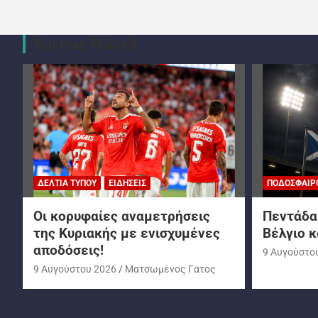
You may Missed
ΔΕΛΤΊΑ ΤΎΠΟΥ
ΕΙΔΉΣΕΙΣ
ΠΟΔΌΣΦΑΙΡ
Oι κορυφαίες αναμετρήσεις
Πεντάδα 
της Κυριακής με ενισχυμένες
Βέλγιο κ
αποδόσεις!
9 Αυγούστο
9 Αυγούστου 2026
Ματσωμένος Γάτος