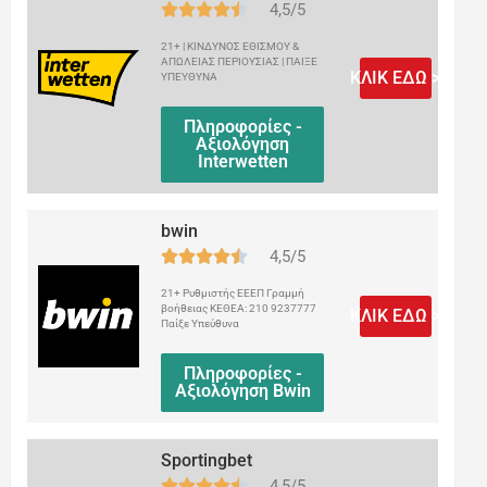
4,5/5
21+ | ΚΙΝΔΥΝΟΣ ΕΘΙΣΜΟΥ &
ΑΠΩΛΕΙΑΣ ΠΕΡΙΟΥΣΙΑΣ | ΠΑΙΞΕ
ΚΛΙΚ ΕΔΩ >
ΥΠΕΥΘΥΝΑ
Πληροφορίες -
Αξιολόγηση
Interwetten
bwin
4,5/5
21+ Ρυθμιστής ΕΕΕΠ Γραμμή
βοήθειας ΚΕΘΕΑ: 210 9237777
ΚΛΙΚ ΕΔΩ >
Παίξε Υπεύθυνα
Πληροφορίες -
Αξιολόγηση Bwin
Sportingbet
4,5/5