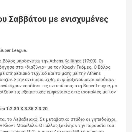
ου Σαββάτου με ενισχυμένες
Super League.
Βόλος υποδέχεται την Athens Kallithea (17:00). Οι
οδήγησε στο «διαζύγιο» με τον Χοακίν Γκόμες. Ο Βόλος
με υπηρεσιακό τεχνικό και το ματς με την Athens
 σεζόν. Στην αντίπερα όχθη, οι φιλοξενούμενοι κέρδισαν
 ενώ έχουν κερδίσει τις εντυπώσεις στη Super League, με
ίζουν τις εξαιρετικές εμφανίσεις στις ισοπαλίες με τον
hea 1:2.30 Χ:3.35 2:3.20
ται το Λεβαδειακό. Σε μεταβατικό στάδιο οι γηπεδούχοι,
ν Κλοντ Μακελελέ. Ο Γάλλος ξεκίνησε την παρουσία του
αναιτωλικό (1-1), όμως ο Αστέρας (5β.) έμεινε για