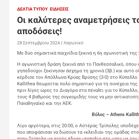
ΔΕΛΤΊΑ ΤΎΠΟΥ
ΕΙΔΉΣΕΙΣ
Οι καλύτερες αναμετρήσεις τ
αποδόσεις!
28 Σεπτεμβρίου 2024
Λαγωνικό
Με δύο σημαντικά παιχνίδια ξεκινά η 6η αγωνιστική της 
Η αγωνιστική δράση ξεκινά από το Πανθεσσαλικό, όπου ο 
γηπεδούχοι ξεκίνησαν άσχημα τη χρονιά (3β.) και αυτό 
κέρδισε τον Απόλλωνα Κρύας Βρύσης (3-0) στο Κύπελλο 
Kallithea θεωρείται πολύ σημαντικό για τη συνέχεια της
πριν λίγες ώρες το Διαγόρα στα πέναλτι για το Κύπελλο,
τους 4 βαθμούς της συγκομιδής τους να μην αντικατοπτρ
Παναθηναϊκό και την ΑΕΚ.
Βόλος – Athens Kallit
Λίγο αργότερα, στις 20:00, ο Αστέρας Τρίπολης υποδέχε
που αποφάσισαν να δώσουν τα «κλειδιά» της ομάδας στο
στην Τρίπολη με εκτός έδρας ισοπαλία στο ματς με τον Π