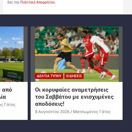
δες την
Πολιτική Απορρήτου
.
ΔΕΛΤΊΑ ΤΎΠΟΥ
ΕΙΔΉΣΕΙΣ
ς από
Oι κορυφαίες αναμετρήσεις
λία
του Σαββάτου με ενισχυμένες
αποδόσεις!
ς Γάτος
8 Αυγούστου 2026
Ματσωμένος Γάτος