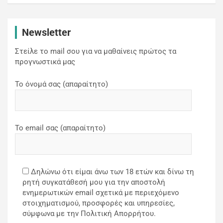
Newsletter
Στείλε το mail σου για να μαθαίνεις πρώτος τα
προγνωστικά μας
Το όνομά σας (απαραίτητο)
Το email σας (απαραίτητο)
Δηλώνω ότι είμαι άνω των 18 ετών και δίνω τη
ρητή συγκατάθεσή μου για την αποστολή
ενημερωτικών email σχετικά με περιεχόμενο
στοιχηματισμού, προσφορές και υπηρεσίες,
σύμφωνα με την Πολιτική Απορρήτου.