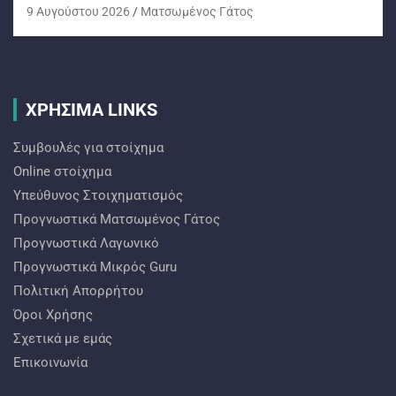
9 Αυγούστου 2026
Ματσωμένος Γάτος
ΧΡΗΣΙΜΑ LINKS
Συμβουλές για στοίχημα
Online στοίχημα
Υπεύθυνος Στοιχηματισμός
Προγνωστικά Ματσωμένος Γάτος
Προγνωστικά Λαγωνικό
Προγνωστικά Mικρός Guru
Πολιτική Απορρήτου
Όροι Χρήσης
Σχετικά με εμάς
Επικοινωνία