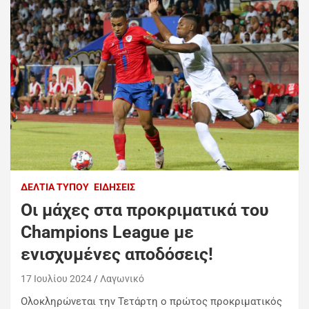
ΔΕΛΤΊΑ ΤΎΠΟΥ
ΕΙΔΉΣΕΙΣ
Οι μάχες στα προκριματικά του
Champions League με
ενισχυμένες αποδόσεις!
17 Ιουλίου 2024
Λαγωνικό
Ολοκληρώνεται την Τετάρτη ο πρώτος προκριματικός