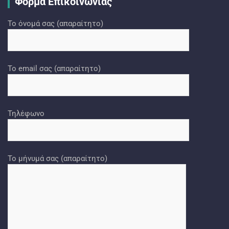
Φόρμα Επικοινωνίας
Το όνομά σας (απαραίτητο)
Το email σας (απαραίτητο)
Τηλέφωνο
Το μήνυμά σας (απαραίτητο)