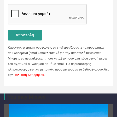
Κάνοντας εγγραφή, συμφωνείς να επεξεργαζόμαστε τα προσωπικά
σου δεδομένα (email) αποκλειστικά για την αποστολή newsletter.
Μπορείς να ανακαλέσεις τη συγκατάθεσή σου ανά πάσα στιγμή μέσω
του σχετικού συνδέσμου σε κάθε email. Για περισσότερες
πληροφορίες σχετικά με το πώς προστατεύουμε τα δεδομένα σου, δες
την
Πολιτική Απορρήτου
.
You may Missed