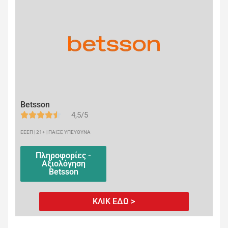
Betsson
4,5/5
ΕΕΕΠ | 21+ | ΠΑΙΞΕ ΥΠΕΥΘΥΝΑ
Πληροφορίες -
Αξιολόγηση
Betsson
ΚΛΙΚ ΕΔΩ >