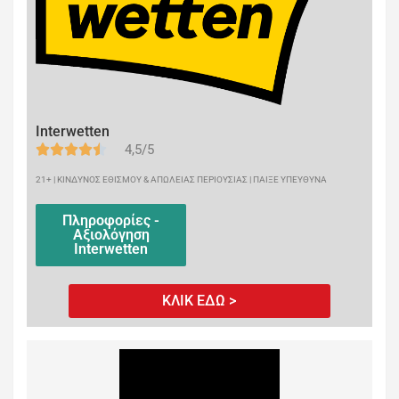
Interwetten
4,5/5
21+ | ΚΙΝΔΥΝΟΣ ΕΘΙΣΜΟΥ & ΑΠΩΛΕΙΑΣ ΠΕΡΙΟΥΣΙΑΣ | ΠΑΙΞΕ ΥΠΕΥΘΥΝΑ
Πληροφορίες -
Αξιολόγηση
Interwetten
ΚΛΙΚ ΕΔΩ >