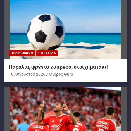
ΠΟΔΌΣΦΑΙΡΟ
ΣΤΟΊΧΗΜΑ
Παραλία, φρέντο εσπρέσο, στοιχηματάκι!
10 Αυγούστου 2026
Mικρός Guru