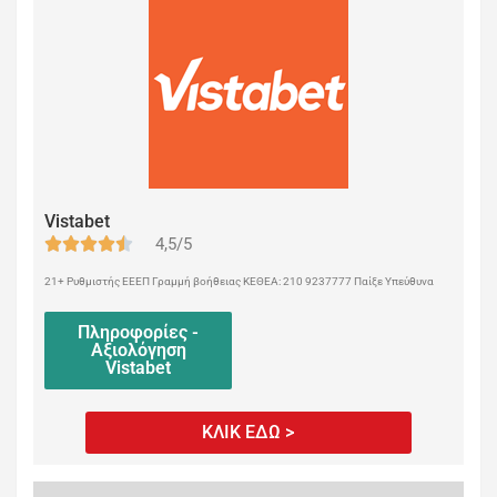
Vistabet
4,5/5
21+ Ρυθμιστής ΕΕΕΠ Γραμμή βοήθειας ΚΕΘΕΑ: 210 9237777 Παίξε Υπεύθυνα
Πληροφορίες -
Αξιολόγηση
Vistabet
ΚΛΙΚ ΕΔΩ >