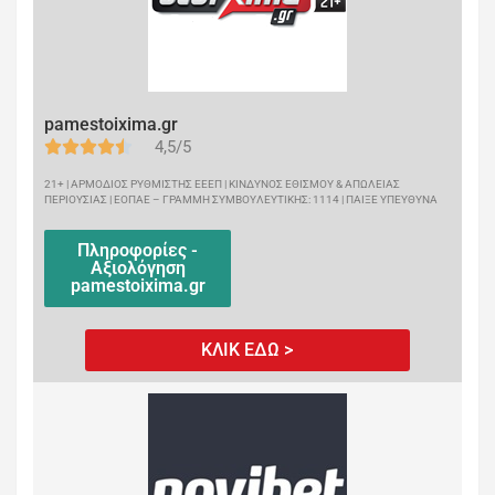
pamestoixima.gr
4,5/5
21+ | ΑΡΜΟΔΙΟΣ ΡΥΘΜΙΣΤΗΣ ΕΕΕΠ | ΚΙΝΔΥΝΟΣ ΕΘΙΣΜΟΥ & ΑΠΩΛΕΙΑΣ
ΠΕΡΙΟΥΣΙΑΣ | ΕΟΠΑΕ – ΓΡΑΜΜΗ ΣΥΜΒΟΥΛΕΥΤΙΚΗΣ: 1114 | ΠΑΙΞΕ ΥΠΕΥΘΥΝΑ
Πληροφορίες -
Αξιολόγηση
pamestoixima.gr
ΚΛΙΚ ΕΔΩ >