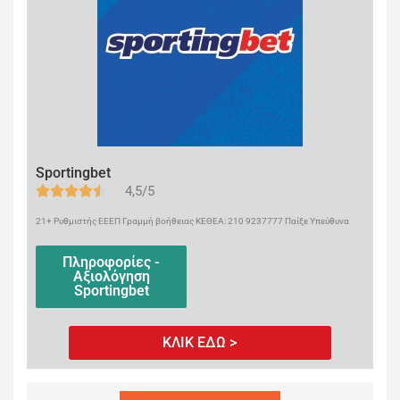
Sportingbet
4,5/5
21+ Ρυθμιστής ΕΕΕΠ Γραμμή βοήθειας ΚΕΘΕΑ: 210 9237777 Παίξε Υπεύθυνα
Πληροφορίες -
Αξιολόγηση
Sportingbet
ΚΛΙΚ ΕΔΩ >