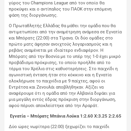
γύρος του Champions League από τον οποίο θα
προκύψει και ο αντίπαλος του ΠΑΟΚ στην επόμενη
φάση της διοργάνωσης.
Ο Πρωταθλητής Ελλάδας θα μάθει την ομάδα που θα
αντιμετωπίσει από την αναμέτρηση ανάμεσα σε Εγνατία
και Μπόρατς (22:00) στα Τίρανα. Οι δύο ομάδες στο
πρώτο ματς άφησαν ανοιχτούς λογαριασμούς και η
ρεβάνς αναμένεται με ιδιαίτερο ενδιαφέρον. Η
Μπόρατς από την Βοσνία με το υπέρ της 1-0 έχει μικρό
προβάδισμα πρόκρισης, το οποίο προήλθε από το
τέρμα του Χρέλια στις καθυστερήσεις. Στο παιχνίδι η
αγωνιστική ένταση ήταν στο κόκκινο και η Εγνατία
ολοκλήρωσε το παιχνίδια με 9 παίχτες, αφού οι
Εντρέτσα και Ζενουλάι αποβλήθηκαν. Αξίζει να
αναφέρουμε ότι η ομάδα από την Αλβανία διψάει για
μια μεγάλη εντός έδρας πρόκριση στην διοργάνωση,
αφού πέρυσι αποκλείστηκε από την Αραράτ.
Εγνατία – Μπόρατς Μπάνια Λούκα 1:2.60 Χ:3.25 2:2.65
Δύο ώρες νωρίτερα (22:00) ξεχωρίζει το παιχνίδι