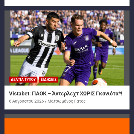
ΔΕΛΤΊΑ ΤΎΠΟΥ
ΕΙΔΉΣΕΙΣ
Vistabet: ΠΑΟΚ – Άντερλεχτ ΧΩΡΙΣ Γκανιότα*!
6 Αυγούστου 2026
Ματσωμένος Γάτος