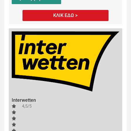
ΚΛΙΚ ΕΔΩ >
Interwetten
4,5/5