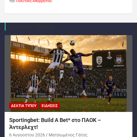
την
Πολιτική Απορρήτου
.
You may Missed
ΔΕΛΤΊΑ ΤΎΠΟΥ
ΕΙΔΉΣΕΙΣ
Sportingbet: Build A Bet* στο ΠΑΟΚ –
Άντερλεχτ!
6 Αυγούστου 2026
Ματσωμένος Γάτος