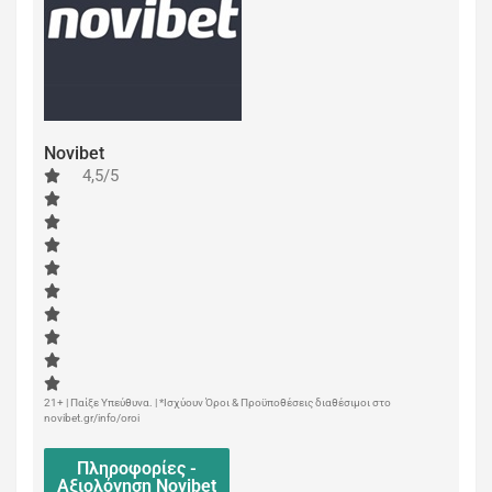
Novibet
4,5/5
21+ | Παίξε Υπεύθυνα. | *Ισχύουν Όροι & Προϋποθέσεις διαθέσιμοι στο
novibet.gr/info/oroi
Πληροφορίες -
Αξιολόγηση Novibet