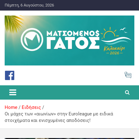
Πέμπτη, 6 Αυγούστου, 2026
ΠΡΟΓΝΩΣΤΙΚΑ ΓΙΑ ΤΟ ΣΤΟΙΧΗΜΑ
Ματσωμένος Γάτος – Όλα για
το Στοίχημα
Home
Ειδήσεις
Oι μάχες των «αιωνίων» στην Euroleague με ειδικά
στοιχήματα και ενισχυμένες αποδόσεις!