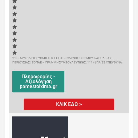
21+ | ΑΡΜΟΔΙΟΣ ΡΥΘΜΙΣΤΗΣ ΕΕΕΠ | ΚΙΝΔΥΝΟΣ ΕΘΙΣΜΟΥ & ΑΠΩΛΕΙΑΣ
ΠΕΡΙΟΥΣΙΑΣ | ΕΟΠΑΕ – ΓΡΑΜΜΗ ΣΥΜΒΟΥΛΕΥΤΙΚΗΣ: 1114 | ΠΑΙΞΕ ΥΠΕΥΘΥΝΑ
Πληροφορίες -
Αξιολόγηση
pamestoixima.gr
ΚΛΙΚ ΕΔΩ >