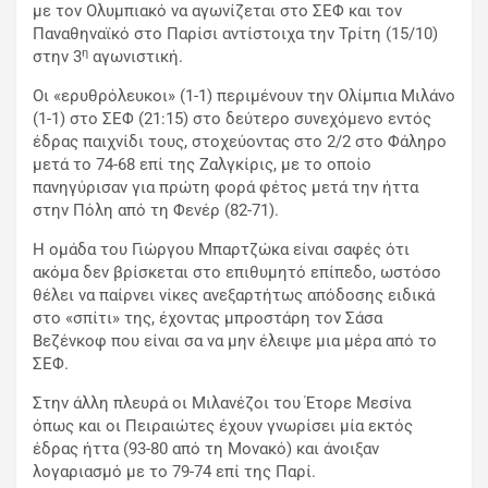
με τον Ολυμπιακό να αγωνίζεται στο ΣΕΦ και τον
Παναθηναϊκό στο Παρίσι αντίστοιχα την Τρίτη (15/10)
η
στην 3
αγωνιστική.
Οι «ερυθρόλευκοι» (1-1) περιμένουν την Ολίμπια Μιλάνο
(1-1) στο ΣΕΦ (21:15) στο δεύτερο συνεχόμενο εντός
έδρας παιχνίδι τους, στοχεύοντας στο 2/2 στο Φάληρο
μετά το 74-68 επί της Ζαλγκίρις, με το οποίο
πανηγύρισαν για πρώτη φορά φέτος μετά την ήττα
στην Πόλη από τη Φενέρ (82-71).
Η ομάδα του Γιώργου Μπαρτζώκα είναι σαφές ότι
ακόμα δεν βρίσκεται στο επιθυμητό επίπεδο, ωστόσο
θέλει να παίρνει νίκες ανεξαρτήτως απόδοσης ειδικά
στο «σπίτι» της, έχοντας μπροστάρη τον Σάσα
Βεζένκοφ που είναι σα να μην έλειψε μια μέρα από το
ΣΕΦ.
Στην άλλη πλευρά οι Μιλανέζοι του Έτορε Μεσίνα
όπως και οι Πειραιώτες έχουν γνωρίσει μία εκτός
έδρας ήττα (93-80 από τη Μονακό) και άνοιξαν
λογαριασμό με το 79-74 επί της Παρί.