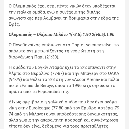
Ο Ολυμπιακός έχει σερί πέντε νικών όταν υποδέχεται
την ιταλική ομάδα, ενώ η συνέχεια της διπλής
αγωνιστικής περιλαμβάνει τη δοκιμασία στην έδρα της
Εφές.
Ολυμπιακός – Ολίμπια Μιλάνο 1(-8.5):1.90 2(+8.5):1.90
Ο Παναθηναϊκός επιδιώκει στο Παρίσι να επεκτείνει το
απόλυτο αντιμετωπίζοντας τη νεοφώτιστη στη
διοργάνωση Παρί (21:30).
Η ομάδα του Εργκίν Αταμάν έχει το 2/2 απέναντι στην
Άλμπα στο Βερολίνο (77-87) και την Μπάγερν στο ΟΑΚΑ
(94-79) και θέλει το 3/3 στη νυν «Accor Arena» και πάλαι
ποτέ «Palais de Bercy», όπου το 1996 είχε σηκώσει το
πρώτο από τα Ευρωπαϊκά της.
Δίχως αμφιβολία η γαλλική ομάδα που δεν έχει ακόμα
νίκη στην Euroleague (77-80 από τον Ερυθρό Αστέρα, 79-
74 από τη Μιλάνο) είναι υποδεέστερης δυναμικότητας,
αλλά χωρίς την απαραίτητη προσοχή και συγκέντρωση
τίποτα δεν είναι δεδομένο για τους πρωταθλητές