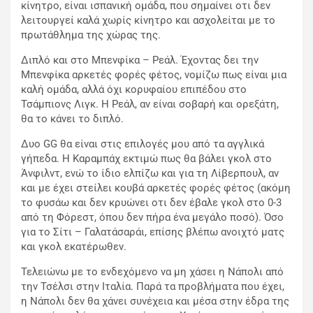
κίνητρο, είναι ισπανική ομάδα, που σημαίνει οτι δεν
λειτουργεί καλά χωρίς κίνητρο και ασχολείται με το
πρωτάθλημα της χώρας της.
Διπλό και στο Μπενφίκα – Ρεάλ. Έχοντας δει την
Μπενφίκα αρκετές φορές φέτος, νομίζω πως είναι μια
καλή ομάδα, αλλά όχι κορυφαίου επιπέδου στο
Τσάμπιονς Λιγκ. Η Ρεάλ, αν είναι σοβαρή και ορεξάτη,
θα το κάνει το διπλό.
Δυο GG θα είναι στις επιλογές μου από τα αγγλικά
γήπεδα. Η Καραμπάχ εκτιμώ πως θα βάλει γκολ στο
Άνφιλντ, ενώ το ίδιο ελπίζω και για τη Λίβερπουλ, αν
και με έχει στείλει κουβά αρκετές φορές φέτος (ακόμη
το φυσάω και δεν κρυώνει οτι δεν έβαλε γκολ στο 0-3
από τη Φόρεστ, όπου δεν πήρα ένα μεγάλο ποσό). Όσο
για το Σίτι – Γαλατάσαράι, επίσης βλέπω ανοιχτό ματς
και γκολ εκατέρωθεν.
Τελειώνω με το ενδεχόμενο να μη χάσει η Νάπολι από
την Τσέλσι στην Ιταλία. Παρά τα προβλήματα που έχει,
η Νάπολι δεν θα χάνει συνέχεια και μέσα στην έδρα της