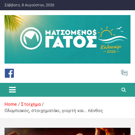
Σάββατο, 8 Αυγούστου, 2026
ΠΡΟΓΝΩΣΤΙΚΑ ΓΙΑ ΤΟ ΣΤΟΙΧΗΜΑ
Ματσωμένος Γάτος – Όλα για
το Στοίχημα
Home
Στοίχημα
Ολυμπιακός, στοιχηματάκι, γιορτή και… πένθος