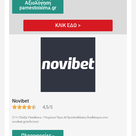
Αξιολόγηση
pamestoixima.gr
ΚΛΙΚ ΕΔΩ >
Novibet
4,5/5
21+ | Παίξε Υπεύθυνα. | *Ισχύουν Όροι & Προϋποθέσεις διαθέσιμοι στο
novibet.gr/info/oroi
Πληροφορίες -