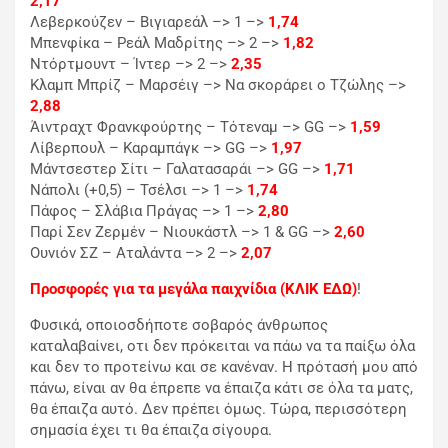
2,17
Λεβερκούζεν – Βιγιαρεάλ –> 1 –>
1,74
Μπενφίκα – Ρεάλ Μαδρίτης –> 2 –>
1,82
Ντόρτμουντ – Ίντερ –> 2 –>
2,35
Κλαμπ Μπρίζ – Μαρσέιγ –> Να σκοράρει ο Τζώλης –>
2,88
Άιντραχτ Φρανκφούρτης – Τότεναμ –> GG –>
1,59
Λίβερπουλ – Καραμπάγκ –> GG –>
1,97
Μάντσεστερ Σίτι – Γαλατασαράι –> GG –>
1,71
Νάπολι (+0,5) – Τσέλσι –> 1 –>
1,74
Πάφος – Σλάβια Πράγας –> 1 –>
2,80
Παρί Σεν Ζερμέν – Νιουκάστλ –> 1 & GG –>
2,60
Ουνιόν ΣΖ – Αταλάντα –> 2 –>
2,07
Προσφορές για τα μεγάλα παιχνίδια (ΚΛΙΚ ΕΔΩ)
!
Φυσικά, οποιοσδήποτε σοβαρός άνθρωπος
καταλαβαίνει, οτι δεν πρόκειται να πάω να τα παίξω όλα
και δεν το προτείνω και σε κανέναν. Η πρότασή μου από
πάνω, είναι αν θα έπρεπε να έπαιζα κάτι σε όλα τα ματς,
θα έπαιζα αυτό. Δεν πρέπει όμως. Τώρα, περισσότερη
σημασία έχει τι θα έπαιζα σίγουρα.