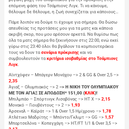
επόμενη φάση του Τσάμπιονς Λιγκ. Τι να κάνουμε,
θέλουμε δε θέλουμε, η ζωή συνεχίζεται για κάποιους…
Πάμε λοιπόν να δούμε τι έχουμε για σήμερα. Θα δώσω
απευθείας τις προτάσεις μου για τα ματς και κάποια
ακριβή σκορ, που μου αρέσουν αρκετά. Να θυμίσω πως
όλα τα ματς σήμερα θα ξεκινήσουν στις 22:00, ενώ εκεί
γύρω στις 23:40 όλοι θα βγάλουν τα κομπιουτεράκια
τους να δουν τα
σενάρια πρόκρισης
και να
συμβουλευτούν τα
κριτήρια ισοβαθμίας στο Τσάμπιονς
Λιγκ
.
Αϊντχόφεν – Μπάγερν Μονάχου –> 2 & GG & Over 2,5 –>
2,35
Άγιαξ – Ολυμπιακός –> 2
–>
Η ΝΙΚΗ ΤΟΥ ΟΛΥΜΠΙΑΚΟΥ
ΜΕ ΤΟΝ ΑΓΙΑΞ ΣΕ ΑΠΟΔΟΣΗ* 151,00 (
ΚΛΙΚ
)!
Μπιλμπάο – Σπόρτινγκ Λισαβόνας –> ΗΤ Χ –>
2,15
Μονακό – Γιουβέντους –> 2 –>
1,93
Άρσεναλ – Καϊράτ –> 1 & Over 1,5 Ημίχρονο –>
1,78
Ατλέτικο Μαδρίτης – Μπόντο/Γκλιμτ –> GG –>
1,57
Μπαρτσελόνα – Κοπεγχάγη –> HT/FT 1/1 & Over 3,5 –>