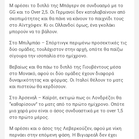
Μ αρέσει το διπλό της Μπάγερν σε συνδυασμό με το
GG και το Over 2,5. Οι Γερμανοί δεν καταλαβαίνουν από
σκοπιμότητες και θα πάνε να κάνουν το παιχνίδι τους
στο Αϊντχόφεν. Κι οι Ολλανδοί όμως, ένα γκολάκι
μπορούν να το βάλουν.
Στο Μπιλμπάο – Σπόρτινγκ περιμένω προσεκτικές τις
δύο ομάδες, τουλάχιστον στην αρχή, οπότε θα παίξω
σίγουρα την ισοπαλία στο ημίχρονο.
Βεβαίως και θα πάω το διπλό της Γιουβέντους μέσα
στο Μονακό, αφού οι δύο ομάδες έχουν διαφορά
δυναμικότητας και φόρμας. Οι Ιταλοί θέλουν το ματς
και πιστεύω θα κερδίσουν.
Στο Άρσεναλ – Καϊράτ, εκτιμώ πως οι Λονδρέζοι θα
“καθαρίσουν” το ματς από το πρώτο ημίχρονο. Οπότε
μια χαρά μου είναι ο άσος συνδυαστικά με το over 1,5
στο πρώτο μέρος.
Μ αρέσει και ο άσος της Λεβερκούζεν, αφού με νίκη
περνάει στην επόμενη φάση. Η Βιγιαρεάλ δεν έχει