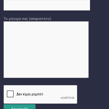
Το μήνυμά σας (απαραίτητο)