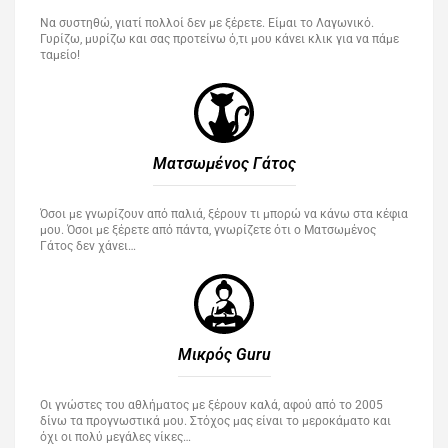
Να συστηθώ, γιατί πολλοί δεν με ξέρετε. Είμαι το Λαγωνικό.
Γυρίζω, μυρίζω και σας προτείνω ό,τι μου κάνει κλικ για να πάμε
ταμείο!
Ματσωμένος Γάτος​
Όσοι με γνωρίζουν από παλιά, ξέρουν τι μπορώ να κάνω στα κέφια
μου. Όσοι με ξέρετε από πάντα, γνωρίζετε ότι ο Ματσωμένος
Γάτος δεν χάνει…
Μικρός Guru​
Οι γνώστες του αθλήματος με ξέρουν καλά, αφού από το 2005
δίνω τα προγνωστικά μου. Στόχος μας είναι το μεροκάματο και
όχι οι πολύ μεγάλες νίκες…