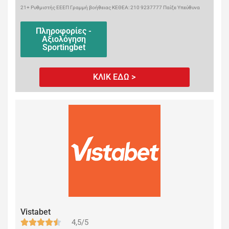
21+ Ρυθμιστής ΕΕΕΠ Γραμμή βοήθειας ΚΕΘΕΑ: 210 9237777 Παίξε Υπεύθυνα
Πληροφορίες -
Αξιολόγηση
Sportingbet
ΚΛΙΚ ΕΔΩ >
Vistabet
4,5/5