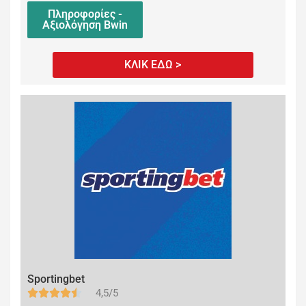
Πληροφορίες -
Αξιολόγηση Bwin
ΚΛΙΚ ΕΔΩ >
Sportingbet
4,5/5