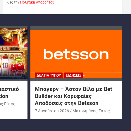
δες την
Πολιτική Απορρήτου
.
ΔΕΛΤΊΑ ΤΎΠΟΥ
ΕΙΔΉΣΕΙΣ
ρπαστικό
Μπάγερν – Άστον Βίλα με Bet
tion
Builder και Κορυφαίες
Αποδόσεις στην Betsson
ς Γάτος
7 Αυγούστου 2026
Ματσωμένος Γάτος