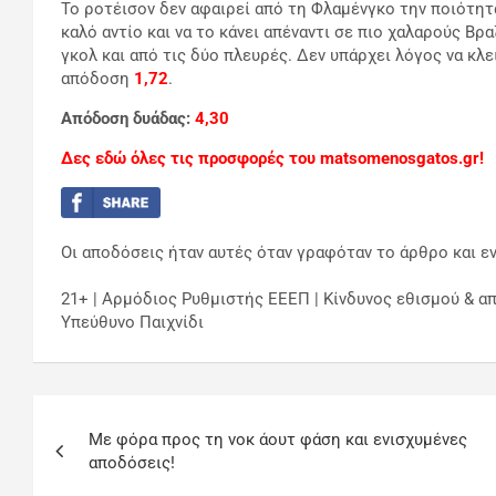
Το ροτέισον δεν αφαιρεί από τη Φλαμένγκο την ποιότητα
καλό αντίο και να το κάνει απέναντι σε πιο χαλαρούς Βρ
γκολ και από τις δύο πλευρές. Δεν υπάρχει λόγος να κλ
απόδοση
1,72
.
Απόδοση δυάδας:
4,30
Δες εδώ όλες τις προσφορές του matsomenosgatos.gr!
Οι αποδόσεις ήταν αυτές όταν γραφόταν το άρθρο και εν
21+ | Αρμόδιος Ρυθμιστής ΕΕΕΠ | Κίνδυνος εθισμού & απ
Υπεύθυνο Παιχνίδι
Με φόρα προς τη νοκ άουτ φάση και ενισχυμένες
αποδόσεις!