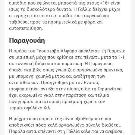
εμπόδιο που υψώνεται μπροστά της στους «16» είναι
ίσως το δυσκολότερο δυνατό. Η Γαλλία δείχνει μέχρι
στιγμής η πιο πειστική ομάδα του τουρνουά και
ταξιδεύει προς τα προημιτελικά με φόρα και
αυτοπεποίθηση.
Παραγουάη
Η ομάδα του Γκουστάβο Αλφάρο απέκλεισε τη Γερμανία
σε μία επική μάχη που κρίθηκε στα πέναλτι, μετά το 1-1
σε κανονική διάρκεια και παράταση. Η Παραγουάη
έπαιξε ακριβώς όπως γνωρίζει: οργανωμένη αμυντικά,
με υπομονή, χαμηλά μέτρα και αναζήτηση των
αντεπιθέσεων. Προηγήθηκε με τον Ενσίσο,
ισοφαρίστηκε, άντεξε στην πίεση, είδε τη Γερμανία να
έχει ακυρωμένο γκολ στην παράταση και τελικά
πανηγύρισε μία ιστορική πρόκριση χάρη στον
τερματοφύλακα Χιλ.
Η μέχρι τώρα πορεία της είναι αξιοθαύμαστη και
αποδεικνύει πόσο καλά οργανωμένο σύνολο διαθέτει.
Παρόλα αυτά, απέναντι στη Γαλλία καλείται να ανεβάσει