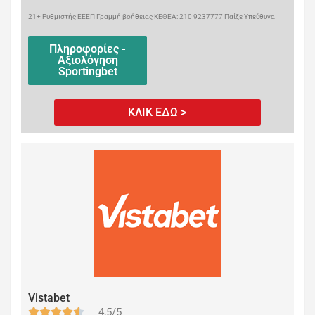
21+ Ρυθμιστής ΕΕΕΠ Γραμμή βοήθειας ΚΕΘΕΑ: 210 9237777 Παίξε Υπεύθυνα
Πληροφορίες -
Αξιολόγηση
Sportingbet
ΚΛΙΚ ΕΔΩ >
Vistabet
4,5/5