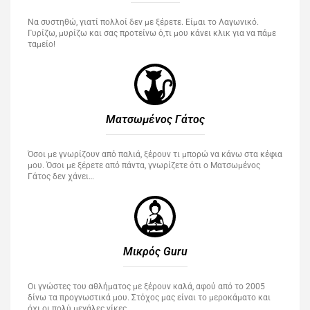
Να συστηθώ, γιατί πολλοί δεν με ξέρετε. Είμαι το Λαγωνικό.
Γυρίζω, μυρίζω και σας προτείνω ό,τι μου κάνει κλικ για να πάμε
ταμείο!
Ματσωμένος Γάτος​
Όσοι με γνωρίζουν από παλιά, ξέρουν τι μπορώ να κάνω στα κέφια
μου. Όσοι με ξέρετε από πάντα, γνωρίζετε ότι ο Ματσωμένος
Γάτος δεν χάνει…
Μικρός Guru​
Οι γνώστες του αθλήματος με ξέρουν καλά, αφού από το 2005
δίνω τα προγνωστικά μου. Στόχος μας είναι το μεροκάματο και
όχι οι πολύ μεγάλες νίκες…