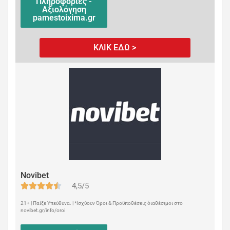
Πληροφορίες -
Αξιολόγηση
pamestoixima.gr
ΚΛΙΚ ΕΔΩ >
Novibet
4,5/5
21+ | Παίξε Υπεύθυνα. | *Ισχύουν Όροι & Προϋποθέσεις διαθέσιμοι στο
novibet.gr/info/oroi