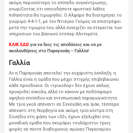
ακόμη περισσότερο το επίπεδο συγκέντρωσης,
γνωρίζοντας ότι οποιοδήποτε αμυντικό λάθος
πιθανότατα θα τιμωρηθεί. Ο Αλφάρο θα διατηρήσει το
γνώριμο 4-4-1-1, με τον Ντιέγκο Γκόμες να επιστρέφει
μετά την τιμωρία του, αλλά συνεχίζει να στερείται των
υπηρεσιών του βασικού στόπερ Αλντερέτε.
ΚΛΙΚ ΕΔΩ
για να δεις τις αποδόσεις και να με
ακολουθήσεις στο Παραγουάη – Γαλλία!
Γαλλία
Αν η Παραγουάη αποτελεί την ευχάριστη έκπληξη, η
Γαλλία είναι η ομάδα που μέχρι στιγμής επιβεβαιώνει
κάθε προσδοκία. Οι «τρικολόρ» δεν έχουν απλώς
προκριθεί εύκολα, αλλά το κάνουν με ποδόσφαιρο
υψηλού επιπέδου και εντυπωσιακή παραγωγικότητα.
Με τρία γκολ απέναντι σε Σενεγάλη και Ιράκ, τέσσερα
απέναντι στη Νορβηγία και ακόμη τρία κόντρα στη
Σουηδία στη φάση των «32», έχουν εξελιχθεί στη
μοναδική ομάδα που σκοράρει τουλάχιστον τρεις
φορές σε πέντε διαδοχικούς αγώνες Παγκοσμίου