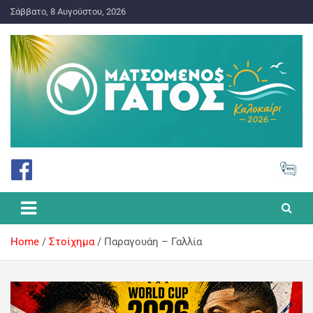
Σάββατο, 8 Αυγούστου, 2026
ΠΡΟΓΝΩΣΤΙΚΑ ΓΙΑ ΤΟ ΣΤΟΙΧΗΜΑ
Ματσωμένος Γάτος – Όλα για
το Στοίχημα
Home
Στοίχημα
Παραγουάη – Γαλλία