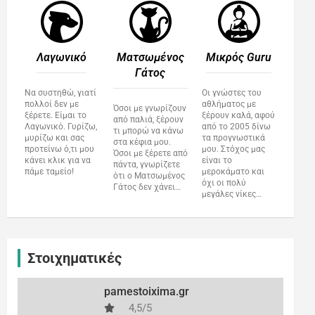
Λαγωνικό
Ματσωμένος
Μικρός Guru​
Γάτος​
Να συστηθώ, γιατί
Οι γνώστες του
πολλοί δεν με
αθλήματος με
Όσοι με γνωρίζουν
ξέρετε. Είμαι το
ξέρουν καλά, αφού
από παλιά, ξέρουν
Λαγωνικό. Γυρίζω,
από το 2005 δίνω
τι μπορώ να κάνω
μυρίζω και σας
τα προγνωστικά
στα κέφια μου.
προτείνω ό,τι μου
μου. Στόχος μας
Όσοι με ξέρετε από
κάνει κλικ για να
είναι το
πάντα, γνωρίζετε
πάμε ταμείο!
μεροκάματο και
ότι ο Ματσωμένος
όχι οι πολύ
Γάτος δεν χάνει…
μεγάλες νίκες…
Στοιχηματικές
pamestoixima.gr
4,5/5