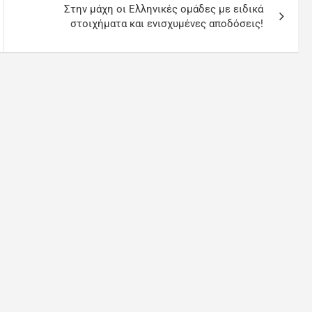
Στην μάχη οι Ελληνικές ομάδες με ειδικά
στοιχήματα και ενισχυμένες αποδόσεις!