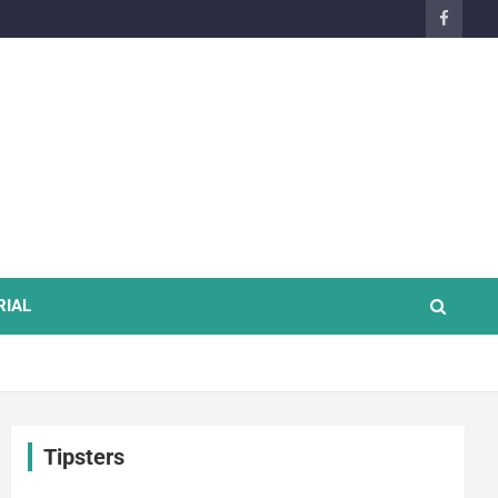
RIAL
Tipsters