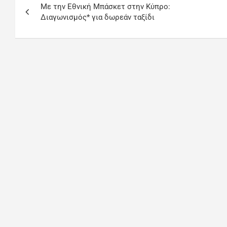
Με την Εθνική Μπάσκετ στην Κύπρο:
Διαγωνισμός* για δωρεάν ταξίδι