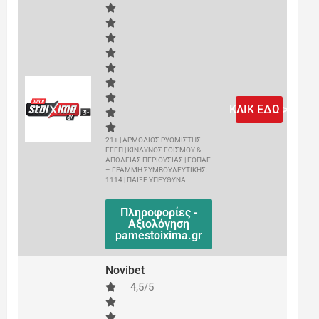
ΚΛΙΚ ΕΔΩ >
21+ | ΑΡΜΟΔΙΟΣ ΡΥΘΜΙΣΤΗΣ
ΕΕΕΠ | ΚΙΝΔΥΝΟΣ ΕΘΙΣΜΟΥ &
ΑΠΩΛΕΙΑΣ ΠΕΡΙΟΥΣΙΑΣ | ΕΟΠΑΕ
– ΓΡΑΜΜΗ ΣΥΜΒΟΥΛΕΥΤΙΚΗΣ:
1114 | ΠΑΙΞΕ ΥΠΕΥΘΥΝΑ
Πληροφορίες -
Αξιολόγηση
pamestoixima.gr
Novibet
4,5/5