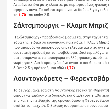
Αναμένεται ένα ματς κλειστό, με περιορισμένες φάσεις
αφήσουν κενά. Το πιθανότερο είναι να δούμε λίγα γκολ 
το
1,70
του under 2.5.
Σάλτσμπουργκ – Κλαμπ Μπριζ
Η Σάλτσμπουργκ παραδοσιακά βασίζεται στην ταχύτητα κ
έδρα της, ειδικά σε ευρωπαϊκά παιχνίδια. Η Κλαμπ Μπριζ
που μπορούν να απειλήσουν αποτελεσματικά στις αντεπι
αυστριακή ομάδα έχει το προβάδισμα, ιδιαίτερα λόγω τ
ματς αναμένεται να προσφέρει πολλές φάσεις, αφού και ο
νωρίς γκολ. Αυτό προμηνύει ένα ανοικτό και θεαματικό 
& Over 2.5 η πρότασή μου εδώ (
1,77
)
Λουντογκόρετς – Φερεντσβά
Το ζευγάρι ανάμεσα στη Λουντογκόρετς και τη Φερεντσβ
ξέρουν να παίζουν στα δύσκολα και διαθέτουν επιθετικ
της και την πειθαρχία της άμυνας, όμως η Φερεντσβάρος
ανοίξει το παιχνίδι. Ο βαθμός ισορροπίας σε συνδυασμ