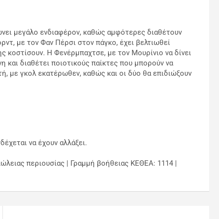
ώνει μεγάλο ενδιαφέρον, καθώς αμφότερες διαθέτουν
ντ, με τον Φαν Πέρσι στον πάγκο, έχει βελτιωθεί
ς κοστίσουν. Η Φενέρμπαχτσε, με τον Μουρίνιο να δίνει
νη και διαθέτει ποιοτικούς παίκτες που μπορούν να
ή, με γκολ εκατέρωθεν, καθώς και οι δύο θα επιδιώξουν
δέχεται να έχουν αλλάξει.
ώλειας περιουσίας | Γραμμή βοήθειας ΚΕΘΕΑ: 1114 |