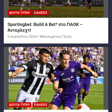
ΔΕΛΤΊΑ ΤΎΠΟΥ
ΕΙΔΉΣΕΙΣ
Sportingbet: Build A Bet* στο ΠΑΟΚ –
Άντερλεχτ!
6 Αυγούστου 2026
Ματσωμένος Γάτος
ΔΕΛΤΊΑ ΤΎΠΟΥ
ΕΙΔΉΣΕΙΣ