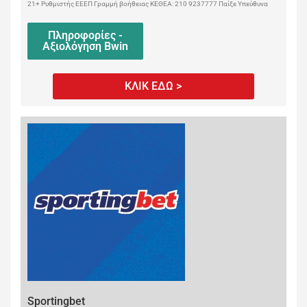
21+ Ρυθμιστής ΕΕΕΠ Γραμμή βοήθειας ΚΕΘΕΑ: 210 9237777 Παίξε Υπεύθυνα
Πληροφορίες -
Αξιολόγηση Bwin
ΚΛΙΚ ΕΔΩ >
Sportingbet