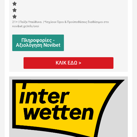
21+ | Παίξε Υπεύθυνα. | *Ισχύουν Όροι & Προϋποθέσεις διαθέσιμοι στο
novibet.gr/info/oroi
Πληροφορίες -
Αξιολόγηση Novibet
ΚΛΙΚ ΕΔΩ >