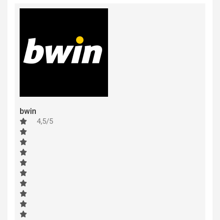
bwin
4,5/5