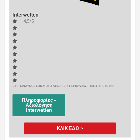
Interwetten
4,5/5
21+ | ΚΙΝΔΥΝΟΣ ΕΘΙΣΜΟΥ & ΑΠΩΛΕΙΑΣ ΠΕΡΙΟΥΣΙΑΣ | ΠΑΙΞΕ ΥΠΕΥΘΥΝΑ
Πληροφορίες -
Αξιολόγηση
Interwetten
ΚΛΙΚ ΕΔΩ >