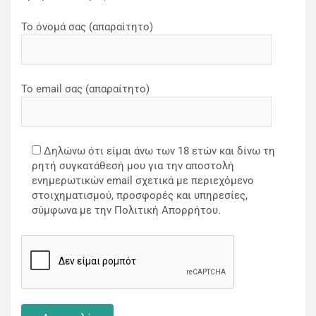
Το όνομά σας (απαραίτητο)
Το email σας (απαραίτητο)
Δηλώνω ότι είμαι άνω των 18 ετών και δίνω τη
ρητή συγκατάθεσή μου για την αποστολή
ενημερωτικών email σχετικά με περιεχόμενο
στοιχηματισμού, προσφορές και υπηρεσίες,
σύμφωνα με την Πολιτική Απορρήτου.