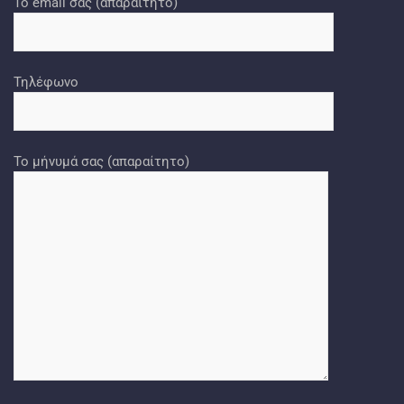
Το email σας (απαραίτητο)
Τηλέφωνο
Το μήνυμά σας (απαραίτητο)