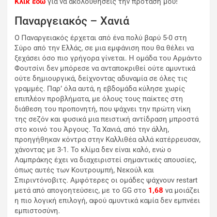
Κλικ εδώ
για να ακολουθήσεις την πρότασή μου!
Παναργειακός – Χανιά
Ο Παναργειακός έρχεται από ένα πολύ βαρύ 5-0 στη
Σύρο από την Ελλάς, σε μια εμφάνιση που θα θέλει να
ξεχάσει όσο πιο γρήγορα γίνεται. Η ομάδα του Αρμάντο
Φουτσίνι δεν μπόρεσε να ανταποκριθεί ούτε αμυντικά
ούτε δημιουργικά, δείχνοντας αδυναμία σε όλες τις
γραμμές. Παρ’ όλα αυτά, η εβδομάδα κύλησε χωρίς
επιπλέον προβλήματα, με όλους τους παίκτες στη
διάθεση του προπονητή, που ψάχνει την πρώτη νίκη
της σεζόν και φυσικά μια πειστική αντίδραση μπροστά
στο κοινό του Άργους. Τα Χανιά, από την άλλη,
προηγήθηκαν κόντρα στην Καλλιθέα αλλά κατέρρευσαν,
χάνοντας με 3-1. Το κλίμα δεν είναι καλό, ενώ ο
Λαμπράκης έχει να διαχειριστεί σημαντικές απουσίες,
όπως αυτές των Κουτρουμπή, Νεκούλ και
Σπιριντόνοβιτς. Αμφότερες οι ομάδες ψάχνουν restart
μετά από απογοητεύσεις, με το GG στο
1,68
να μοιάζει
η πιο λογική επιλογή, αφού αμυντικά καμία δεν εμπνέει
εμπιστοσύνη.