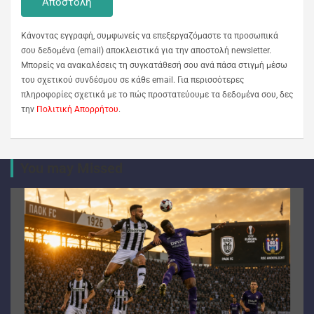
Κάνοντας εγγραφή, συμφωνείς να επεξεργαζόμαστε τα προσωπικά
σου δεδομένα (email) αποκλειστικά για την αποστολή newsletter.
Μπορείς να ανακαλέσεις τη συγκατάθεσή σου ανά πάσα στιγμή μέσω
του σχετικού συνδέσμου σε κάθε email. Για περισσότερες
πληροφορίες σχετικά με το πώς προστατεύουμε τα δεδομένα σου, δες
την
Πολιτική Απορρήτου
.
You may Missed