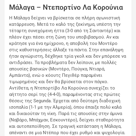
Μάλαγα – Ντεπορτίνο Λα Κορούνια
Η Μάλαγα δείχνει να βρίσκεται σε πλήρη αγωνιστική
κατάρρευση. Μετά το καλό της ξεκίνημα, υπέστη την
τέταρτη συνεχόμενη ήττα (3-0 από τη Σανταντέρ) και
πλέον έχει πέσει στη ζώνη του υποβιβασμού. Αν και
κράτησε για ένα ημίχρονο, η αποβολή του Μοντέρο
στις καθυστερήσεις άλλαξε τα πάντα. Στην επανάληψη
ήταν αγνώριστη, δέχθηκε τρία γκολ και δεν μπόρεσε να
αντιδράσει. Τα προβλήματα δεν λείπουν, με πολλές
απουσίες βασικών (Μοντέρο, Πούγκα, Ντιαρά,
Αμπάιντα), ενώ ο κόουτς Πεγιθέρ παραμένει
τιμωρημένος και δεν θα βρίσκεται στον πάγκο.
Αντίθετα, η Ντεπορτίβο Λα Κορούνια συνεχίζει το
αήττητο σερί της (4-4-0), παραμένοντας στις πρώτες
θέσεις της Segunda. Έρχεται από δεύτερη διαδοχική
ισοπαλία (1-1 με την Αλμερία), όπου έπαιξε πολύ καλά
και δικαιούταν τη νίκη. Παρά τις απουσίες στην άμυνα
(Ναβάρο, Μπάχμαν, Εσκουντέρο), δείχνει σταθερότητα
και αυτοπεποίθηση. Σε τραγική κατάσταση η Μάλαγα,
απέναντι σε μια Ντέπορ που έχει ρυθμό και ψυχολογία.