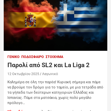
ΓΕΝΙΚΌ
ΠΟΔΌΣΦΑΙΡΟ
ΣΤΟΊΧΗΜΑ
Παρολί από SL2 και La Liga 2
12 Οκτωβρίου 2025
Λαγωνικό
Καλημέρα σε όλη την παρέα! Κυριακή σήμερα και πάμε
να βρούμε τον δρόμο για το ταμείο, με μια τετράδα από
τα γήπεδα των δεύτερων κατηγοριών Ελλάδας και
Ισπανίας.
Πάμε στα ματσάκια, χωρίς πολύ μεγάλο
πρόλογο…