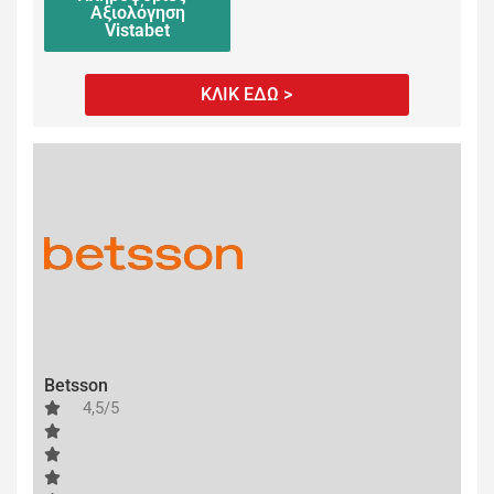
Αξιολόγηση
Vistabet
ΚΛΙΚ ΕΔΩ >
Betsson
4,5/5