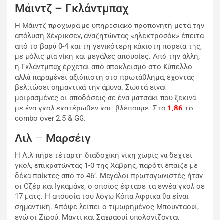
Μάιντζ – Γκλάντμπαχ
Η Μάιντζ προχωρά με υπηρεσιακό προπονητή μετά την
απόλυση Χένρικσεν, αναζητώντας «ηλεκτροσόκ» έπειτα
από το βαρύ 0-4 και τη γενικότερη κάκιστη πορεία της,
με μόλις μία νίκη και μεγάλες απουσίες. Από την άλλη,
η Γκλάντμπαχ έρχεται από αποκλεισμό στο Κύπελλο
αλλά παραμένει αξιόπιστη στο πρωτάθλημα, έχοντας
βελτιώσει σημαντικά την άμυνα. Σωστά είναι
μοιρασμένες οι αποδόσεις σε ένα ματσάκι που ξεκινά
με ένα γκολ εκατέρωθεν και…βλέπουμε. Στο
1,86
το
combo over 2.5 & GG.
Λιλ – Μαρσέιγ
Η Λιλ πήρε τέταρτη διαδοχική νίκη χωρίς να δεχτεί
γκολ, επικρατώντας 1-0 της Χάβρης, παρότι έπαιζε με
δέκα παίκτες από το 46’. Μεγάλοι πρωταγωνιστές ήταν
οι Οζέρ και Ιγκαμάνε, ο οποίος έφτασε τα εννέα γκολ σε
17 ματς. Η απουσία του λόγω Κόπα Άφρικα θα είναι
σημαντική. Απόψε λείπει ο τιμωρημένος Μπουνταουί,
ενώ οι Ζιρού, Μαντί και Σαχραουί υπολογίζονται