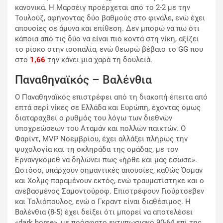
κανονικά. Η Μαρσέιγ προέρχεται από το 2-2 με την
Τουλούζ, αφήνοντας δύο βαθμούς στο φινάλε, ενώ έχει
απουσίες σε άμυνα και επίθεση. Δεν μπορώ να πω ότι
κάποια από τις δύο να είναι πιο κοντά στη νίκη, αξίζει
το ρίσκο στην ισοπαλία, ενώ θεωρώ βέβαιο το GG που
στο
1,66
την κάνει μια χαρά τη δουλειά.
Παναθηναϊκός – Βαλένθια
Ο Παναθηναϊκός επιστρέφει από τη διακοπή έπειτα από
επτά σερί νίκες σε Ελλάδα και Ευρώπη, έχοντας όμως
διαταραχθεί ο ρυθμός του λόγω των διεθνών
υποχρεώσεων του Αταμάν και πολλών παικτών. Ο
Φαρίντ, MVP Νοεμβρίου, έχει αλλάξει πλήρως την
ψυχολογία και τη σκληράδα της ομάδας, με τον
Ερνανγκόμεθ να δηλώνει πως «ήρθε και μας έσωσε».
Ωστόσο, υπάρχουν σημαντικές απουσίες, καθώς Όσμαν
και Χολμς παραμένουν εκτός, ενώ τραυματίστηκε και ο
ανεβασμένος Σαμοντούροφ. Επιστρέφουν Γιούρτσεβεν
και Τολιόπουλος, ενώ ο Γκραντ είναι διαθέσιμος. Η
Βαλένθια (8-5) έχει δείξει ότι μπορεί να αποτελέσει
«dark horse», με πρόσφατο εντυπωσιακό 90-64 επί της