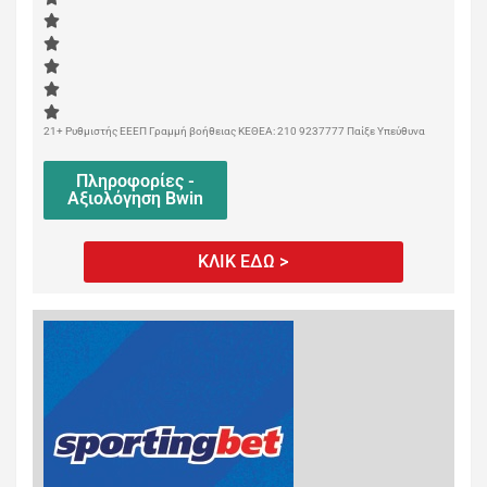
21+ Ρυθμιστής ΕΕΕΠ Γραμμή βοήθειας ΚΕΘΕΑ: 210 9237777 Παίξε Υπεύθυνα
Πληροφορίες -
Αξιολόγηση Bwin
ΚΛΙΚ ΕΔΩ >