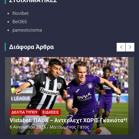
ΣΤΟΙΧΗΜΑΤΙΚΕΣ
Novibet
Bet365
pamestoixima
Διάφορα Άρθρα
ΔΕΛΤΊΑ ΤΎΠΟΥ
ΕΙΔΉΣΕΙΣ
Vistabet: ΠΑΟΚ – Άντερλεχτ ΧΩΡΙΣ Γκανιότα*!
6 Αυγούστου 2026
Ματσωμένος Γάτος