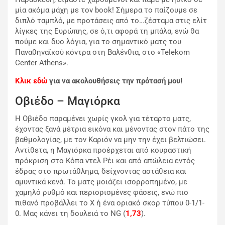
μία ακόμα μάχη με τον book! Σήμερα το παίζουμε σε
διπλό ταμπλό, με προτάσεις από το…ζέσταμα στις ελίτ
λίγκες της Ευρώπης, σε ό,τι αφορά τη μπάλα, ενώ θα
πούμε και δυο λόγια, για το σημαντικό ματς του
Παναθηναϊκού κόντρα στη Βαλένθια, στο «Telekom
Center Athens».
Κλικ εδώ
για να ακολουθήσεις την πρότασή μου!
Οβιέδο – Μαγιόρκα
Η Οβιέδο παραμένει χωρίς γκολ για τέταρτο ματς,
έχοντας ξανά μέτρια εικόνα και μένοντας στον πάτο της
βαθμολογίας, με τον Καριόν να μην την έχει βελτιώσει.
Αντίθετα, η Μαγιόρκα προέρχεται από κουραστική
πρόκριση στο Κόπα ντελ Ρέι και από απώλεια εντός
έδρας στο πρωτάθλημα, δείχνοντας αστάθεια και
αμυντικά κενά. Το ματς μοιάζει ισορροπημένο, με
χαμηλό ρυθμό και περιορισμένες φάσεις, ενώ πιο
πιθανό προβάλλει το Χ ή ένα οριακό σκορ τύπου 0-1/1-
0. Μας κάνει τη δουλειά το NG (
1,73
).