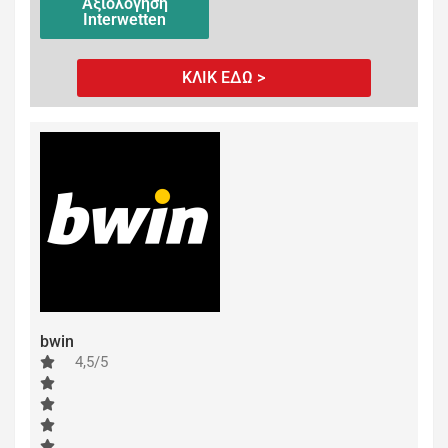
Αξιολόγηση
Interwetten
ΚΛΙΚ ΕΔΩ >
bwin
4,5/5