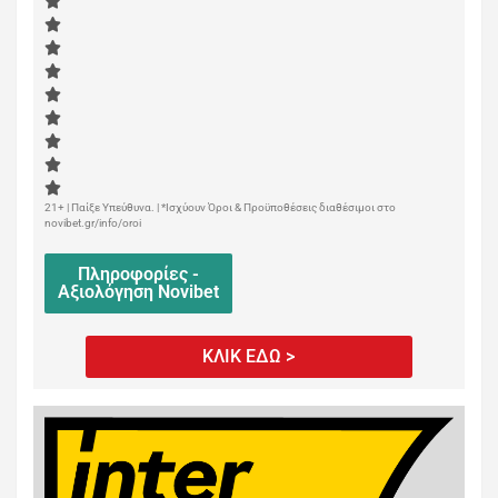
21+ | Παίξε Υπεύθυνα. | *Ισχύουν Όροι & Προϋποθέσεις διαθέσιμοι στο
novibet.gr/info/oroi
Πληροφορίες -
Αξιολόγηση Novibet
ΚΛΙΚ ΕΔΩ >