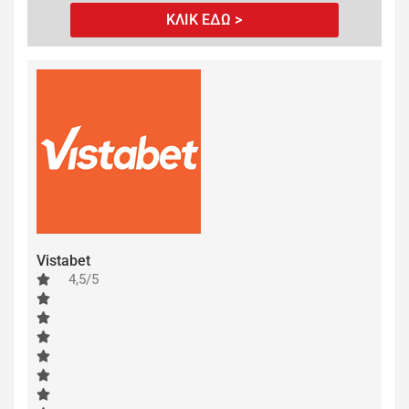
ΚΛΙΚ ΕΔΩ >
Vistabet
4,5/5