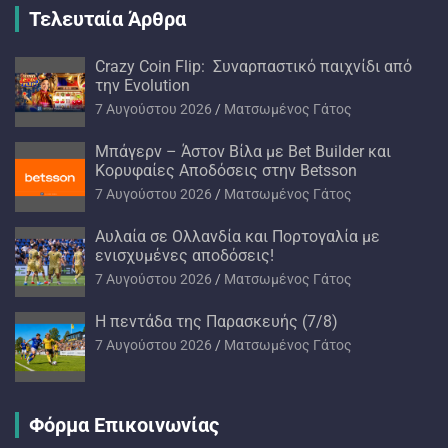
Τελευταία Άρθρα
Crazy Coin Flip: Συναρπαστικό παιχνίδι από
την Evolution
7 Αυγούστου 2026
Ματσωμένος Γάτος
Μπάγερν – Άστον Βίλα με Bet Builder και
Κορυφαίες Αποδόσεις στην Betsson
7 Αυγούστου 2026
Ματσωμένος Γάτος
Αυλαία σε Ολλανδία και Πορτογαλία με
ενισχυμένες αποδόσεις!
7 Αυγούστου 2026
Ματσωμένος Γάτος
H πεντάδα της Παρασκευής (7/8)
7 Αυγούστου 2026
Ματσωμένος Γάτος
Φόρμα Επικοινωνίας