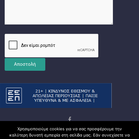
Χρησιμοποιούμε cookies για να σας προσφέρουμε την
Copyright © 2026
Ματσωμένος Γάτος – Όλα για το
καλύτερη δυνατή εμπειρία στη σελίδα μας. Εάν συνεχίσετε να
Στοίχημα