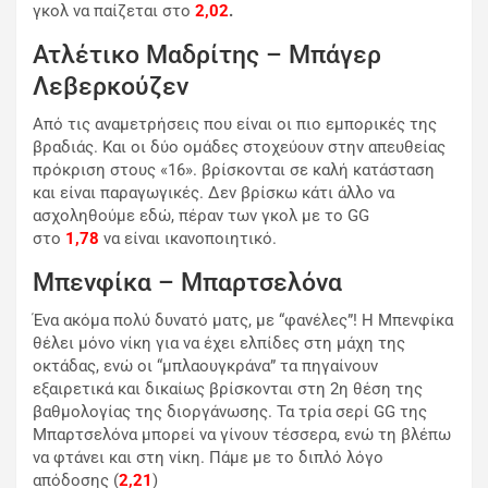
γκολ να παίζεται στο
2,02
.
Ατλέτικο Μαδρίτης – Μπάγερ
Λεβερκούζεν
Από τις αναμετρήσεις που είναι οι πιο εμπορικές της
βραδιάς. Και οι δύο ομάδες στοχεύουν στην απευθείας
πρόκριση στους «16». βρίσκονται σε καλή κατάσταση
και είναι παραγωγικές. Δεν βρίσκω κάτι άλλο να
ασχοληθούμε εδώ, πέραν των γκολ με το GG
στο
1,78
να είναι ικανοποιητικό.
Μπενφίκα – Μπαρτσελόνα
Ένα ακόμα πολύ δυνατό ματς, με “φανέλες”! Η Μπενφίκα
θέλει μόνο νίκη για να έχει ελπίδες στη μάχη της
οκτάδας, ενώ οι “μπλαουγκράνα” τα πηγαίνουν
εξαιρετικά και δικαίως βρίσκονται στη 2η θέση της
βαθμολογίας της διοργάνωσης. Τα τρία σερί GG της
Μπαρτσελόνα μπορεί να γίνουν τέσσερα, ενώ τη βλέπω
να φτάνει και στη νίκη. Πάμε με το διπλό λόγο
απόδοσης (
2,21
)