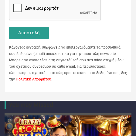
Κάνοντας εγγραφή, συμφωνείς να επεξεργαζόμαστε τα προσωπικά
σου δεδομένα (email) αποκλειστικά για την αποστολή newsletter.
Μπορείς να ανακαλέσεις τη συγκατάθεσή σου ανά πάσα στιγμή μέσω
του σχετικού συνδέσμου σε κάθε email. Για περισσότερες
πληροφορίες σχετικά με το πώς προστατεύουμε τα δεδομένα σου, δες
την
Πολιτική Απορρήτου
.
You may Missed