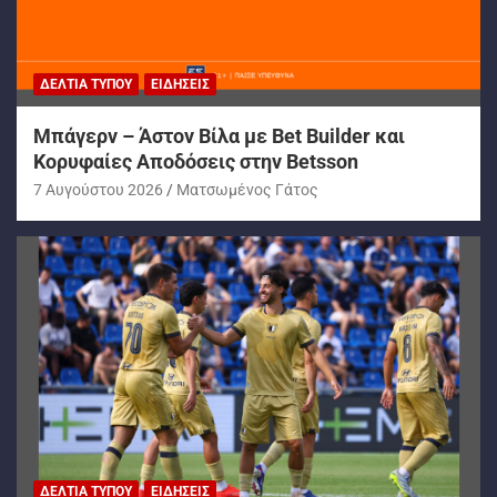
ΔΕΛΤΊΑ ΤΎΠΟΥ
ΕΙΔΉΣΕΙΣ
Μπάγερν – Άστον Βίλα με Bet Builder και
Κορυφαίες Αποδόσεις στην Betsson
7 Αυγούστου 2026
Ματσωμένος Γάτος
ΔΕΛΤΊΑ ΤΎΠΟΥ
ΕΙΔΉΣΕΙΣ