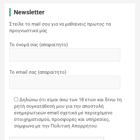
Newsletter
Στείλε το mail σου για να μαθαίνεις πρώτος τα
προγνωστικά μας
Το όνομά σας (απαραίτητο)
Το email σας (απαραίτητο)
Δηλώνω ότι είμαι άνω των 18 ετών και δίνω τη
ρητή συγκατάθεσή μου για την αποστολή
ενημερωτικών email σχετικά με περιεχόμενο
στοιχηματισμού, προσφορές και υπηρεσίες,
σύμφωνα με την Πολιτική Απορρήτου.