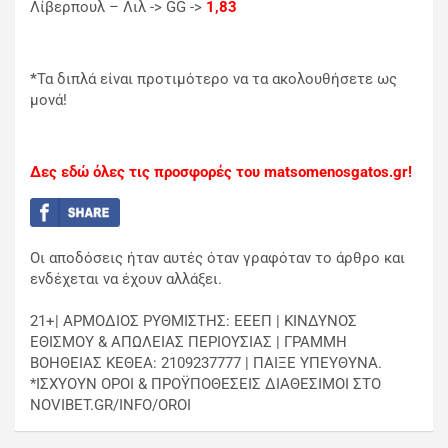
Λίβερπουλ – Λιλ -> GG ->
1,83
*
Τα διπλά είναι προτιμότερο να τα ακολουθήσετε ως
μονά!
Δες εδώ όλες τις προσφορές του matsomenosgatos.gr!
Οι αποδόσεις ήταν αυτές όταν γραφόταν το άρθρο και
ενδέχεται να έχουν αλλάξει.
21+| ΑΡΜΟΔΙΟΣ ΡΥΘΜΙΣΤΗΣ: ΕΕΕΠ | ΚΙΝΔΥΝΟΣ
ΕΘΙΣΜΟΥ & ΑΠΩΛΕΙΑΣ ΠΕΡΙΟΥΣΙΑΣ | ΓΡΑΜΜΗ
ΒΟΗΘΕΙΑΣ ΚΕΘΕΑ: 2109237777 | ΠΑΙΞΕ ΥΠΕΥΘΥΝΑ.
*ΙΣΧΥΟΥΝ ΟΡΟΙ & ΠΡΟΫΠΟΘΕΣΕΙΣ ΔΙΑΘΕΣΙΜΟΙ ΣΤΟ
NOVIBET.GR/INFO/OROI