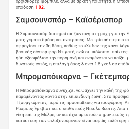
αρχισκόρερ Ιμόμπιλε, αλλά με αρκετή ποιότητα, η Μπεσί
απόδοση
1,82
.
Σαμσουνσπόρ – Καϊσέρισπορ
Η Σαμσουνσπόρ διατηρείται ζωντανή στη μάχη για την Ε
ματς γεμάτο δράση και ανατροπές. Με τρία αήττητα στα 
σφραγίσει την 3η θέση, καθώς το «Χ» δεν της κάνει λόγ
βασικός σέντερ φορ Ντιματά, ενώ οι υπόλοιποι παίκτες 
ήδη εξασφάλισε την παραμονή και αναμένεται να παίξει
δυνατούς εντός, η επιλογή άσος & over 1.5 γκολ σε από
Μπρομαπόικαρνα – Γκέτεμπο
Η Μπρομαπόικαρνα συνεχίζει να ψάχνει την καλή της φόρ
παραμένοντας κοντά στην επικίνδυνη ζώνη. Στο πρόσφατ
Τζουργκάρντεν, παρά τις προσπάθειες για ισοφάριση. Α
Ράσμους Έρκβιστ και ο επιθετικός Νίκολα Βάσιτς. Από 
νίκη επί της Μάλμε, αν και έχει αρκετούς σημαντικούς 
κατάσταση των φιλοξενούμενων είναι σαφώς καλύτερη κ