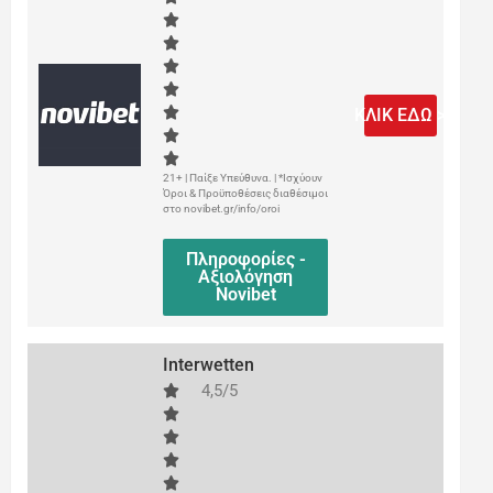
ΚΛΙΚ ΕΔΩ >
21+ | Παίξε Υπεύθυνα. | *Ισχύουν
Όροι & Προϋποθέσεις διαθέσιμοι
στο novibet.gr/info/oroi
Πληροφορίες -
Αξιολόγηση
Novibet
Interwetten
4,5/5