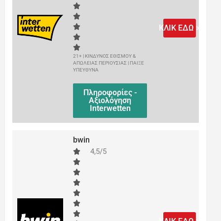
ΚΛΙΚ ΕΔΩ >
21+ | ΚΙΝΔΥΝΟΣ ΕΘΙΣΜΟΥ &
ΑΠΩΛΕΙΑΣ ΠΕΡΙΟΥΣΙΑΣ | ΠΑΙΞΕ
ΥΠΕΥΘΥΝΑ
Πληροφορίες -
Αξιολόγηση
Interwetten
bwin
4,5/5