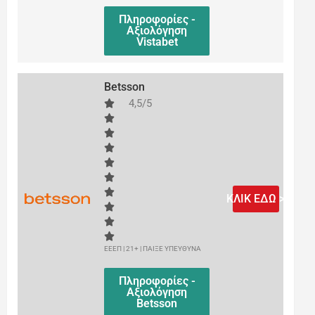
Πληροφορίες -
Αξιολόγηση
Vistabet
Betsson
4,5/5
ΚΛΙΚ ΕΔΩ >
ΕΕΕΠ | 21+ | ΠΑΙΞΕ ΥΠΕΥΘΥΝΑ
Πληροφορίες -
Αξιολόγηση
Betsson