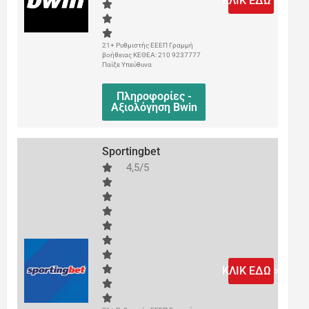
ΚΛΙΚ ΕΔΩ >
21+ Ρυθμιστής ΕΕΕΠ Γραμμή
βοήθειας ΚΕΘΕΑ: 210 9237777
Παίξε Υπεύθυνα
Πληροφορίες -
Αξιολόγηση Bwin
Sportingbet
4,5/5
ΚΛΙΚ ΕΔΩ >