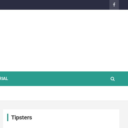
RIAL
Tipsters