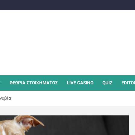
Σ
ΘΕΩΡΙΑ ΣΤΟΙΧΗΜΑΤΟΣ
LIVE CASINO
QUIZ
EDITO
ναβία