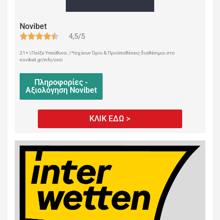
Novibet
4,5/5
21+ | Παίξε Υπεύθυνα. | *Ισχύουν Όροι & Προϋποθέσεις διαθέσιμοι στο
novibet.gr/info/oroi
Πληροφορίες -
Αξιολόγηση Novibet
ΚΛΙΚ ΕΔΩ >