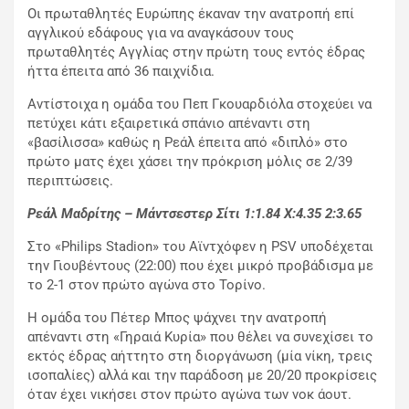
Οι πρωταθλητές Ευρώπης έκαναν την ανατροπή επί
αγγλικού εδάφους για να αναγκάσουν τους
πρωταθλητές Αγγλίας στην πρώτη τους εντός έδρας
ήττα έπειτα από 36 παιχνίδια.
Αντίστοιχα η ομάδα του Πεπ Γκουαρδιόλα στοχεύει να
πετύχει κάτι εξαιρετικά σπάνιο απέναντι στη
«βασίλισσα» καθώς η Ρεάλ έπειτα από «διπλό» στο
πρώτο ματς έχει χάσει την πρόκριση μόλις σε 2/39
περιπτώσεις.
Ρεάλ Μαδρίτης – Μάντσεστερ Σίτι 1:1.84
X
:4.35 2:3.65
Στο «Philips Stadion» του Αϊντχόφεν η PSV υποδέχεται
την Γιουβέντους (22:00) που έχει μικρό προβάδισμα με
το 2-1 στον πρώτο αγώνα στο Τορίνο.
Η ομάδα του Πέτερ Μπος ψάχνει την ανατροπή
απέναντι στη «Γηραιά Κυρία» που θέλει να συνεχίσει το
εκτός έδρας αήττητο στη διοργάνωση (μία νίκη, τρεις
ισοπαλίες) αλλά και την παράδοση με 20/20 προκρίσεις
όταν έχει νικήσει στον πρώτο αγώνα των νοκ άουτ.