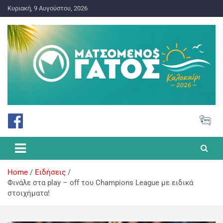
Κυριακή, 9 Αυγούστου, 2026
ΠΡΟΓΝΩΣΤΙΚΑ ΓΙΑ ΤΟ ΣΤΟΙΧΗΜΑ
Ματσωμένος Γάτος – Όλα για
το Στοίχημα
Home
Ειδήσεις
Φινάλε στα play – off του Champions League με ειδικά
στοιχήματα!