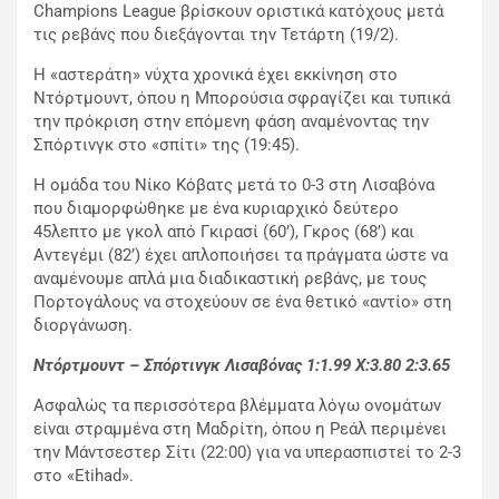
Champions League βρίσκουν οριστικά κατόχους μετά
τις ρεβάνς που διεξάγονται την Τετάρτη (19/2).
Η «αστεράτη» νύχτα χρονικά έχει εκκίνηση στο
Ντόρτμουντ, όπου η Μπορούσια σφραγίζει και τυπικά
την πρόκριση στην επόμενη φάση αναμένοντας την
Σπόρτινγκ στο «σπίτι» της (19:45).
Η ομάδα του Νίκο Κόβατς μετά το 0-3 στη Λισαβόνα
που διαμορφώθηκε με ένα κυριαρχικό δεύτερο
45λεπτο με γκολ από Γκιρασί (60’), Γκρος (68’) και
Αντεγέμι (82’) έχει απλοποιήσει τα πράγματα ώστε να
αναμένουμε απλά μια διαδικαστική ρεβάνς, με τους
Πορτογάλους να στοχεύουν σε ένα θετικό «αντίο» στη
διοργάνωση.
Ντόρτμουντ – Σπόρτινγκ Λισαβόνας 1:1.99
X
:3.80 2:3.65
Ασφαλώς τα περισσότερα βλέμματα λόγω ονομάτων
είναι στραμμένα στη Μαδρίτη, όπου η Ρεάλ περιμένει
την Μάντσεστερ Σίτι (22:00) για να υπερασπιστεί το 2-3
στο «Etihad».