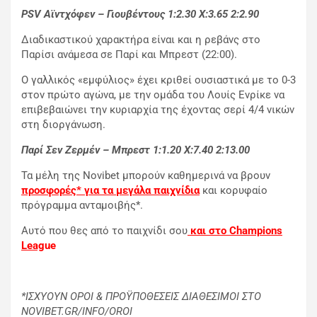
PSV
Αϊντχόφεν – Γιουβέντους 1:2.30
X
:3.65 2:2.90
Διαδικαστικού χαρακτήρα είναι και η ρεβάνς στο
Παρίσι ανάμεσα σε Παρί και Μπρεστ (22:00).
Ο γαλλικός «εμφύλιος» έχει κριθεί ουσιαστικά με το 0-3
στον πρώτο αγώνα, με την ομάδα του Λουίς Ενρίκε να
επιβεβαιώνει την κυριαρχία της έχοντας σερί 4/4 νικών
στη διοργάνωση.
Παρί Σεν Ζερμέν – Μπρεστ 1:1.20
X
:7.40 2:13.00
Τα μέλη της Novibet μπορούν καθημερινά να βρουν
προσφορές* για τα μεγάλα παιχνίδια
και κορυφαίο
πρόγραμμα ανταμοιβής*.
Αυτό που θες από το παιχνίδι σου
και στο
Champions
Leag
ue
*ΙΣΧΥΟΥΝ ΟΡΟΙ & ΠΡΟΫΠΟΘΕΣΕΙΣ ΔΙΑΘΕΣΙΜΟΙ ΣΤΟ
NOVIBET.GR/INFO/OROI