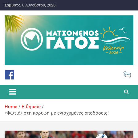
Σάββατο, 8 Αυγούστου, 2026
ΠΡΟΓΝΩΣΤΙΚΑ ΓΙΑ ΤΟ ΣΤΟΙΧΗΜΑ
Ματσωμένος Γάτος – Όλα για
το Στοίχημα
Home
Ειδήσεις
«Φωτιά» στη κορυφή με ενισχυμένες αποδόσεις!