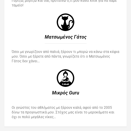
Γυρίζω, μυρίζω και σας προτείνω ό,τι μου κάνει κλικ για να πάμε
ταμείο!
Ματσωμένος Γάτος​
Όσοι με γνωρίζουν από παλιά, ξέρουν τι μπορώ να κάνω στα κέφια
μου. Όσοι με ξέρετε από πάντα, γνωρίζετε ότι ο Ματσωμένος
Γάτος δεν χάνει…
Μικρός Guru​
Οι γνώστες του αθλήματος με ξέρουν καλά, αφού από το 2005
δίνω τα προγνωστικά μου. Στόχος μας είναι το μεροκάματο και
όχι οι πολύ μεγάλες νίκες…