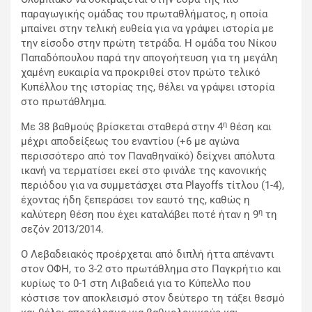
παραγωγικής ομάδας του πρωταθλήματος, η οποία
μπαίνει στην τελική ευθεία για να γράψει ιστορία με
την είσοδο στην πρώτη τετράδα. Η ομάδα του Νίκου
Παπαδόπουλου παρά την απογοήτευση για τη μεγάλη
χαμένη ευκαιρία να προκριθεί στον πρώτο τελικό
Κυπέλλου της ιστορίας της, θέλει να γράψει ιστορία
στο πρωτάθλημα.
η
Με 38 βαθμούς βρίσκεται σταθερά στην 4
θέση και
μέχρι αποδείξεως του εναντίου (+6 με αγώνα
περισσότερο από τον Παναθηναϊκό) δείχνει απόλυτα
ικανή να τερματίσει εκεί στο φινάλε της κανονικής
περιόδου για να συμμετάσχει στα Playoffs τίτλου (1-4),
έχοντας ήδη ξεπεράσει τον εαυτό της, καθώς η
η
καλύτερη θέση που έχει καταλάβει ποτέ ήταν η 9
τη
σεζόν 2013/2014.
Ο Λεβαδειακός προέρχεται από διπλή ήττα απέναντι
στον ΟΦΗ, το 3-2 στο πρωτάθλημα στο Παγκρήτιο και
κυρίως το 0-1 στη Λιβαδειά για το Κύπελλο που
κόστισε τον αποκλεισμό στον δεύτερο τη τάξει θεσμό