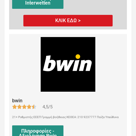
Interwetten
ΚΛΙΚ ΕΔΩ >
bwin
4,5/5
21+ Ρυθμιστής ΕΕΕΠ Γραμμή βοήθειας ΚΕΘΕΑ: 210 9237777 Παίξε Υπεύθυνα
Πληροφορίες -
Αξιολόγηση Bwin