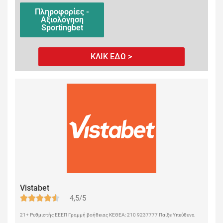
Πληροφορίες -
Αξιολόγηση
Sportingbet
ΚΛΙΚ ΕΔΩ >
Vistabet
4,5/5
21+ Ρυθμιστής ΕΕΕΠ Γραμμή βοήθειας ΚΕΘΕΑ: 210 9237777 Παίξε Υπεύθυνα