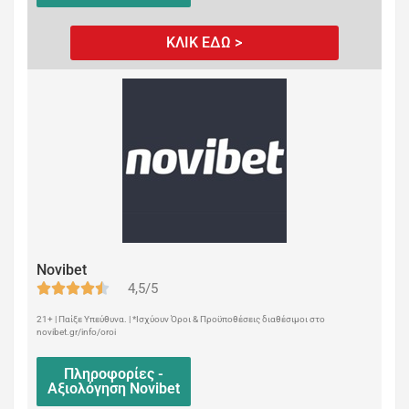
ΚΛΙΚ ΕΔΩ >
Novibet
4,5/5
21+ | Παίξε Υπεύθυνα. | *Ισχύουν Όροι & Προϋποθέσεις διαθέσιμοι στο
novibet.gr/info/oroi
Πληροφορίες -
Αξιολόγηση Novibet