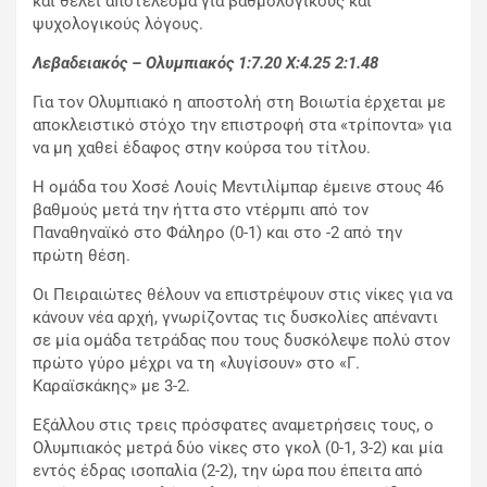
και θέλει αποτέλεσμα για βαθμολογικούς και
ψυχολογικούς λόγους.
Λεβαδειακός – Ολυμπιακός 1:7.20
X
:4.25 2:1.48
Για τον Ολυμπιακό η αποστολή στη Βοιωτία έρχεται με
αποκλειστικό στόχο την επιστροφή στα «τρίποντα» για
να μη χαθεί έδαφος στην κούρσα του τίτλου.
Η ομάδα του Χοσέ Λουίς Μεντιλίμπαρ έμεινε στους 46
βαθμούς μετά την ήττα στο ντέρμπι από τον
Παναθηναϊκό στο Φάληρο (0-1) και στο -2 από την
πρώτη θέση.
Οι Πειραιώτες θέλουν να επιστρέψουν στις νίκες για να
κάνουν νέα αρχή, γνωρίζοντας τις δυσκολίες απέναντι
σε μία ομάδα τετράδας που τους δυσκόλεψε πολύ στον
πρώτο γύρο μέχρι να τη «λυγίσουν» στο «Γ.
Καραϊσκάκης» με 3-2.
Εξάλλου στις τρεις πρόσφατες αναμετρήσεις τους, ο
Ολυμπιακός μετρά δύο νίκες στο γκολ (0-1, 3-2) και μία
εντός έδρας ισοπαλία (2-2), την ώρα που έπειτα από