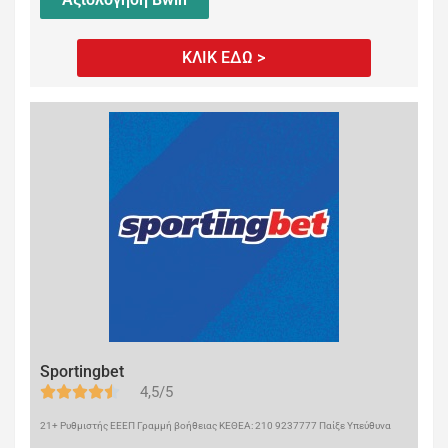
ΚΛΙΚ ΕΔΩ >
Sportingbet
4,5/5
21+ Ρυθμιστής ΕΕΕΠ Γραμμή βοήθειας ΚΕΘΕΑ: 210 9237777 Παίξε Υπεύθυνα