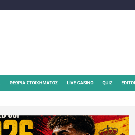
Σ
ΘΕΩΡΙΑ ΣΤΟΙΧΗΜΑΤΟΣ
LIVE CASINO
QUIZ
EDITO