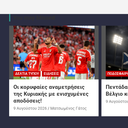
You may Missed
ΔΕΛΤΊΑ ΤΎΠΟΥ
ΕΙΔΉΣΕΙΣ
ΠΟΔΌΣΦΑΙΡ
Oι κορυφαίες αναμετρήσεις
Πεντάδα 
της Κυριακής με ενισχυμένες
Βέλγιο κ
αποδόσεις!
9 Αυγούστο
9 Αυγούστου 2026
Ματσωμένος Γάτος