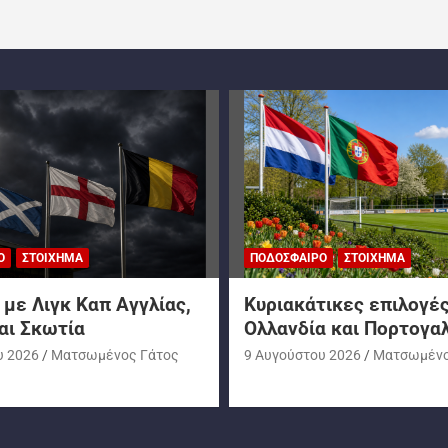
Ο
ΣΤΟΊΧΗΜΑ
ΠΟΔΌΣΦΑΙΡΟ
ΣΤΟΊΧΗΜΑ
με Λιγκ Καπ Αγγλίας,
Kυριακάτικες επιλογέ
αι Σκωτία
Ολλανδία και Πορτογα
υ 2026
Ματσωμένος Γάτος
9 Αυγούστου 2026
Ματσωμένο