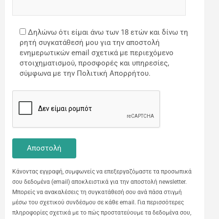
Δηλώνω ότι είμαι άνω των 18 ετών και δίνω τη
ρητή συγκατάθεσή μου για την αποστολή
ενημερωτικών email σχετικά με περιεχόμενο
στοιχηματισμού, προσφορές και υπηρεσίες,
σύμφωνα με την Πολιτική Απορρήτου.
Κάνοντας εγγραφή, συμφωνείς να επεξεργαζόμαστε τα προσωπικά
σου δεδομένα (email) αποκλειστικά για την αποστολή newsletter.
Μπορείς να ανακαλέσεις τη συγκατάθεσή σου ανά πάσα στιγμή
μέσω του σχετικού συνδέσμου σε κάθε email. Για περισσότερες
πληροφορίες σχετικά με το πώς προστατεύουμε τα δεδομένα σου,