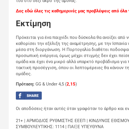
του στο δεξί άκρο της άμυνας.
Δες εδώ όλες τις καθημερινές μας προβλέψεις από όλα 
Εκτίμηση
Πρόκειται για ένα παιχνίδι που δύσκολα θα ανοίξει από
καθορίσει την εξέλιξη της αναμέτρησης, με την Ισπανία
μέσα στη διοργάνωση. Η Πορτογαλία διαθέτει ποδοσφαιρ
προσωπική ενέργεια, όμως μέχρι στιγμής δεν έχει πείσε
ομάδα και έχει ένα μικρό αλλά υπαρκτό προβάδισμα για 
τακτική προσέγγιση, όπου οι λεπτομέρειες θα κάνουν τ
ομάδες.
Πρόταση:
GG & Under 4,5 (
2,15
)
Οι αποδόσεις ήταν αυτές όταν γραφόταν το άρθρο και εν
21+ | ΑΡΜΟΔΙΟΣ ΡΥΘΜΙΣΤΗΣ ΕΕΕΠ | ΚΙΝΔΥΝΟΣ ΕΘΙΣΜΟ
ΣΥΜΒΟΥΛΕΥΤΙΚΗΣ: 1114 | ΠΑΙΞΕ ΥΠΕΥΘΥΝΑ