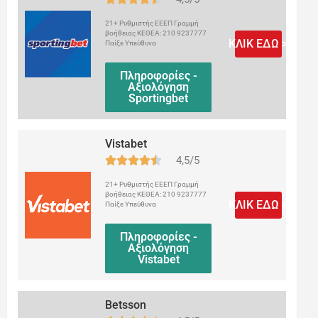
21+ Ρυθμιστής ΕΕΕΠ Γραμμή
βοήθειας ΚΕΘΕΑ: 210 9237777
ΚΛΙΚ ΕΔΩ >
Παίξε Υπεύθυνα
Πληροφορίες -
Αξιολόγηση
Sportingbet
Vistabet
4,5/5
21+ Ρυθμιστής ΕΕΕΠ Γραμμή
βοήθειας ΚΕΘΕΑ: 210 9237777
ΚΛΙΚ ΕΔΩ >
Παίξε Υπεύθυνα
Πληροφορίες -
Αξιολόγηση
Vistabet
Betsson