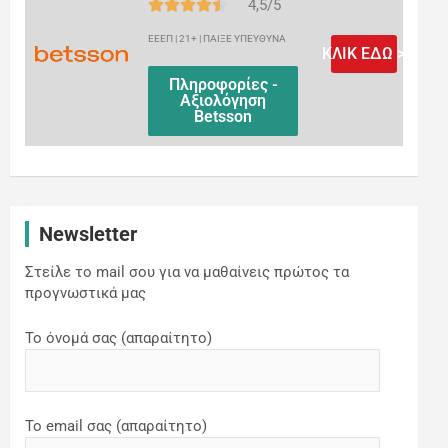
4,5/5
ΕΕΕΠ | 21+ | ΠΑΙΞΕ ΥΠΕΥΘΥΝΑ
ΚΛΙΚ ΕΔΩ >
Πληροφορίες -
Αξιολόγηση
Betsson
Newsletter
Στείλε το mail σου για να μαθαίνεις πρώτος τα
προγνωστικά μας
Το όνομά σας (απαραίτητο)
Το email σας (απαραίτητο)