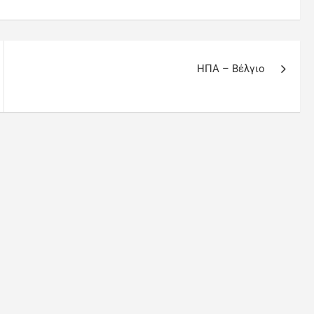
ΗΠΑ – Βέλγιο