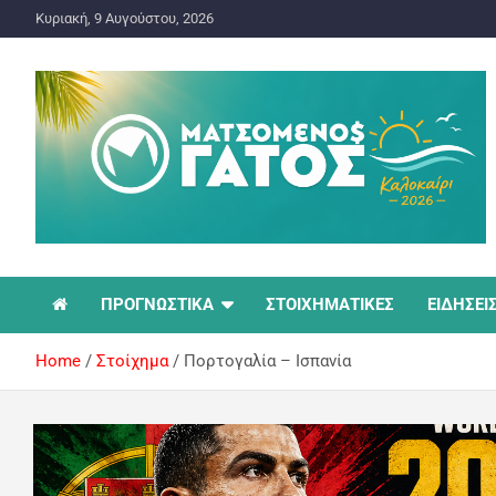
Κυριακή, 9 Αυγούστου, 2026
ΠΡΟΓΝΩΣΤΙΚΑ ΓΙΑ ΤΟ ΣΤΟΙΧΗΜΑ
Ματσωμένος Γάτος –
ΠΡΟΓΝΩΣΤΙΚΑ
ΣΤΟΙΧΗΜΑΤΙΚΕΣ
ΕΙΔΗΣΕΙ
Όλα για το Στοίχημα
Home
Στοίχημα
Πορτογαλία – Ισπανία