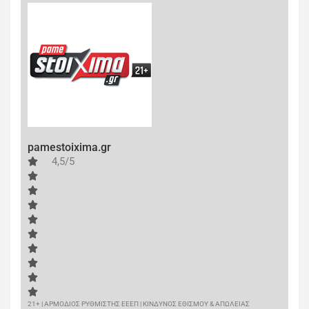
pamestoixima.gr
4,5/5
21+ | ΑΡΜΟΔΙΟΣ ΡΥΘΜΙΣΤΗΣ ΕΕΕΠ | ΚΙΝΔΥΝΟΣ ΕΘΙΣΜΟΥ & ΑΠΩΛΕΙΑΣ