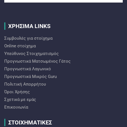
ΧΡΗΣΙΜΑ LINKS
Συμβουλές για στοίχημα
Online στοίχημα
Υπεύθυνος Στοιχηματισμός
Προγνωστικά Ματσωμένος Γάτος
Προγνωστικά Λαγωνικό
Προγνωστικά Mικρός Guru
Πολιτική Απορρήτου
Όροι Χρήσης
Σχετικά με εμάς
Επικοινωνία
ΣΤΟΙΧΗΜΑΤΙΚΕΣ