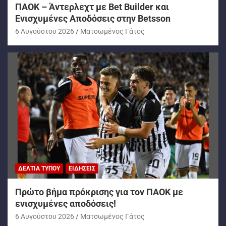
ΠΑΟΚ – Άντερλεχτ με Bet Builder και
Ενισχυμένες Αποδόσεις στην Betsson
6 Αυγούστου 2026
Ματσωμένος Γάτος
ΔΕΛΤΊΑ ΤΎΠΟΥ
ΕΙΔΉΣΕΙΣ
Πρώτο βήμα πρόκρισης για τον ΠΑΟΚ με
ενισχυμένες αποδόσεις!
6 Αυγούστου 2026
Ματσωμένος Γάτος