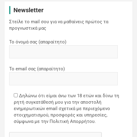
Newsletter
Στείλε το mail σου για να μαθαίνεις πρώτος τα
προγνωστικά μας
Το όνομά σας (απαραίτητο)
Το email σας (απαραίτητο)
Δηλώνω ότι είμαι άνω των 18 ετών και δίνω τη
ρητή συγκατάθεσή μου για την αποστολή
ενημερωτικών email σχετικά με περιεχόμενο
στοιχηματισμού, προσφορές και υπηρεσίες,
σύμφωνα με την Πολιτική Απορρήτου.