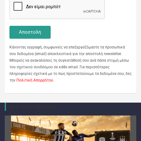
Κάνοντας εγγραφή, συμφωνείς να επεξεργαζόμαστε τα προσωπικά
σου δεδομένα (email) αποκλειστικά για την αποστολή newsletter.
Μπορείς να ανακαλέσεις τη συγκατάθεσή σου ανά πάσα στιγμή μέσω
του σχετικού συνδέσμου σε κάθε email. Για περισσότερες
πληροφορίες σχετικά με το πώς προστατεύουμε τα δεδομένα σου, δες
την
Πολιτική Απορρήτου
.
You may Missed