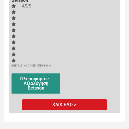
Betsson
4,5/5
ΕΕΕΠ | 21+ | ΠΑΙΞΕ ΥΠΕΥΘΥΝΑ
Πληροφορίες -
Αξιολόγηση
Betsson
ΚΛΙΚ ΕΔΩ >