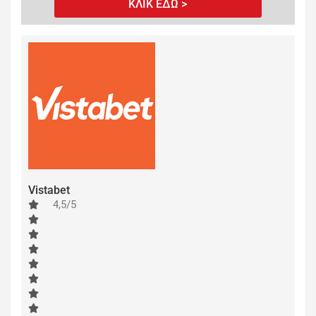
ΚΛΙΚ ΕΔΩ >
Vistabet
4,5/5