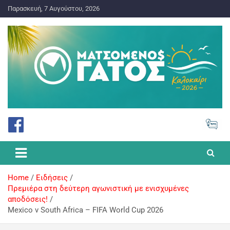
Παρασκευή, 7 Αυγούστου, 2026
ΠΡΟΓΝΩΣΤΙΚΑ ΓΙΑ ΤΟ ΣΤΟΙΧΗΜΑ
Ματσωμένος Γάτος – Όλα για
το Στοίχημα
Home
Ειδήσεις
Πρεμιέρα στη δεύτερη αγωνιστική με ενισχυμένες
αποδόσεις!
Mexico v South Africa – FIFA World Cup 2026