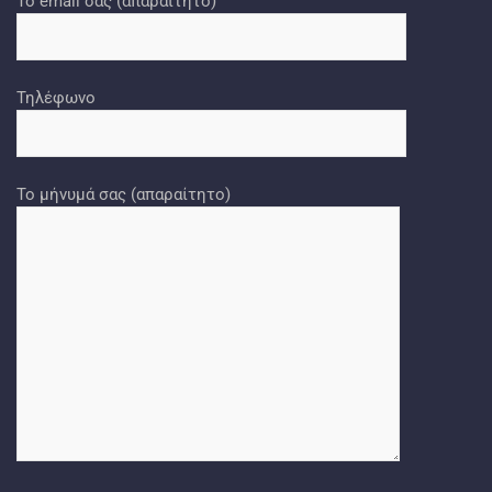
Το email σας (απαραίτητο)
Τηλέφωνο
Το μήνυμά σας (απαραίτητο)