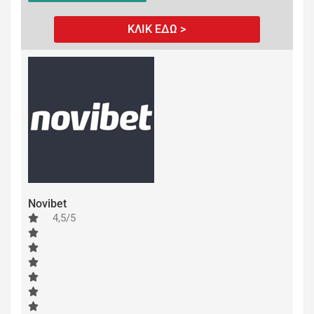
ΚΛΙΚ ΕΔΩ >
Novibet
4,5/5