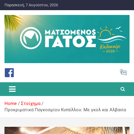
Παρασκευή, 7 Αυγούστου, 2026
ΠΡΟΓΝΩΣΤΙΚΑ ΓΙΑ ΤΟ ΣΤΟΙΧΗΜΑ
Ματσωμένος Γάτος – Όλα για
το Στοίχημα
Home
Στοίχημα
Προκριματικά Παγκοσμίου Κυπέλλου: Με γκολ και Αλβανία