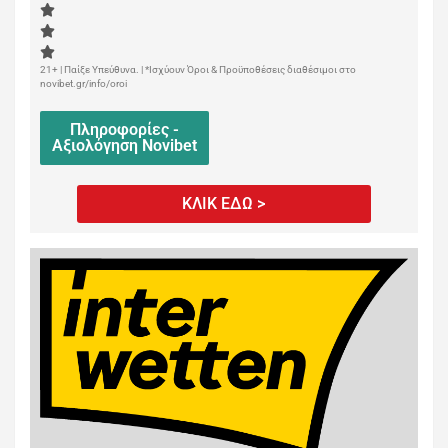
21+ | Παίξε Υπεύθυνα. | *Ισχύουν Όροι & Προϋποθέσεις διαθέσιμοι στο
novibet.gr/info/oroi
Πληροφορίες -
Αξιολόγηση Novibet
ΚΛΙΚ ΕΔΩ >