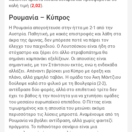
καλή τιμή (
2,02
).
Ρουμανία – Κύπρος
Η Ρουμανία απογοήτευσε στην ήττα με 2-1 από την
Αυστρία. Παθητική, με κακές επιστροφές και λάθη στα
άκρα της άμυνας, δεν μπόρεσε ποτέ να πάρει τον
έλεγχο του παιχνιδιού. Ο Λουτσέσκου είναι ήδη στο
στόχαστρο και ξέρει ότι άλλο στραβοπάτημα θα
σημάνει καμπανάκι εξελίξεων. Οι απουσίες είναι
σημαντικές, με τον Στάντσιου εκτός, ενώ η ενδεκάδα
αλλάζει. Απέναντι βρίσκει μια Κύπρο με όρεξη και
πλάνο, αλλά χαμηλό ταβάνι. Η ομάδα του Άκη Μάντζιου
δούλεψε καλά στο φιλικό με τη Βουλγαρία (2-2),
αντέδρασε δύο φορές, αλλά στο επιθετικό τρίτο δεν
έχει το βάθος ή την ποιότητα για να χτυπήσει ομάδες
του μεσαίου ευρωπαϊκού επιπέδου. Ο Πίττας είναι
τιμωρημένος και η απουσία του μειώνει ακόμα
περισσότερο τις λύσεις μπροστά. Αναμένουμε από τη
Ρουμανία να βγάλει αντίδραση, αλλά χωρίς φαντεζί
πράγματα. Το πιθανότερο σενάριο είναι μια