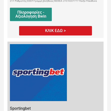
21+ Ρυθμιστής ΕΕΕΠ Γραμμή βοήθειας ΚΕΘΕΑ: 210 9237777 Παίξε Υπεύθυνα
Πληροφορίες -
Αξιολόγηση Bwin
ΚΛΙΚ ΕΔΩ >
Sportingbet