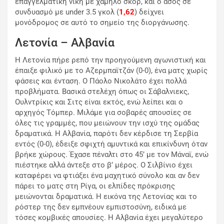
επαγγελματική νίκη με χαμηλό σκορ, και ο άσος σε
συνδυασμό με under 3.5 γκολ (
1,62
) δείχνει
μονόδρομος σε αυτό το σημείο της διοργάνωσης.
Λετονία – Αλβανία
Η Λετονία πήρε ρεπό την προηγούμενη αγωνιστική και
έπαιξε φιλικό με το Αζερμπαϊτζάν (0-0), ένα ματς χωρίς
φάσεις και ένταση. Ο Πάολο Νικολάτο έχει πολλά
προβλήματα. Βασικά στελέχη όπως οι Σάβαλνιεκς,
Ουλντρίκις και Σιτς είναι εκτός, ενώ λείπει και ο
αρχηγός Τόμπερ. Μιλάμε για σοβαρές απουσίες σε
όλες τις γραμμές, που μειώνουν την ισχύ της ομάδας
δραματικά. Η Αλβανία, παρότι δεν κέρδισε τη Σερβία
εντός (0-0), έδειξε σφιχτή αμυντικά και επικίνδυνη όταν
βρήκε χώρους. Έχασε πέναλτι στο 45’ με τον Μάναϊ, ενώ
πιέστηκε αλλά άντεξε στο β’ μέρος. Ο Σιλβίνιο έχει
καταφέρει να φτιάξει ένα μαχητικό σύνολο και αν δεν
πάρει το ματς στη Ρίγα, οι ελπίδες πρόκρισης
μειώνονται δραματικά. Η εικόνα της Λετονίας και το
ρόστερ της δεν εμπνέουν εμπιστοσύνη, ειδικά με
τόσες κομβικές απουσίες. Η Αλβανία έχει μεγαλύτερο