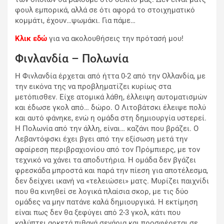
φουλ εμπορικά, αλλά σε ότι αφορά το στοιχηματικό
κομμάτι, έχουν…ψωμάκι. Για πάμε…
Κλικ εδώ
για να ακολουθήσεις την πρότασή μου!
Φινλανδία – Πολωνία
Η Φινλανδία έρχεται από ήττα 0-2 από την Ολλανδία, με
την εικόνα της να προβληματίζει κυρίως στα
μετόπισθεν. Είχε ατομικά λάθη, έλλειψη αυτοματισμών
και έδωσε γκολ από… δώρο. Ο Λιτοβάτσκι έλειψε πολύ
και αυτό φάνηκε, ενώ η ομάδα στη δημιουργία υστερεί.
Η Πολωνία από την άλλη, είναι… καζάνι που βράζει. Ο
Λεβαντόφσκι έχει βγει από την εξίσωση μετά την
αφαίρεση περιβραχιονίου από τον Πρόμπιερς, με τον
τεχνικό να χάνει τα αποδυτήρια. Η ομάδα δεν βγάζει
φρεσκάδα μπροστά και παρά την πίεση για αποτέλεσμα,
δεν δείχνει ικανή να «τελειώσει» ματς. Μυρίζει παιχνίδι
που θα κινηθεί σε λογικά πλαίσια σκορ, με τις δύο
ομάδες να μην πατάνε καλά δημιουργικά. Η εκτίμηση
είναι πως δεν θα ξεφύγει από 2-3 γκολ, κάτι που
καλύπτει αρκετά πιθανά σενάρια και προσφέρεται σε