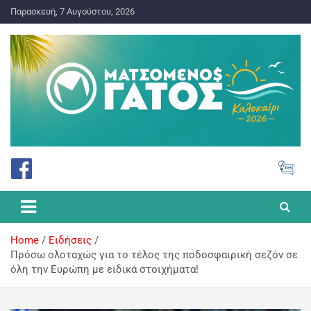
Παρασκευή, 7 Αυγούστου, 2026
ΠΡΟΓΝΩΣΤΙΚΑ ΓΙΑ ΤΟ ΣΤΟΙΧΗΜΑ
Ματσωμένος Γάτος – Όλα για
το Στοίχημα
Home
Ειδήσεις
Πρόσω ολοταχώς για το τέλος της ποδοσφαιρική σεζόν σε
όλη την Ευρώπη με ειδικά στοιχήματα!