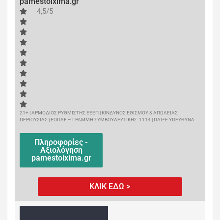
pamestoixima.gr
4,5/5
21+ | ΑΡΜΟΔΙΟΣ ΡΥΘΜΙΣΤΗΣ ΕΕΕΠ | ΚΙΝΔΥΝΟΣ ΕΘΙΣΜΟΥ & ΑΠΩΛΕΙΑΣ
ΠΕΡΙΟΥΣΙΑΣ | ΕΟΠΑΕ – ΓΡΑΜΜΗ ΣΥΜΒΟΥΛΕΥΤΙΚΗΣ: 1114 | ΠΑΙΞΕ ΥΠΕΥΘΥΝΑ
Πληροφορίες -
Αξιολόγηση
pamestoixima.gr
ΚΛΙΚ ΕΔΩ >