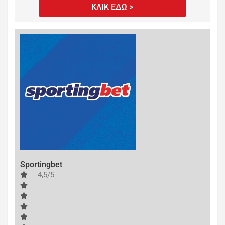
ΚΛΙΚ ΕΔΩ >
Sportingbet
4,5/5