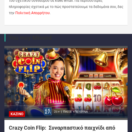
του σχετικού συνδέσμου σε κάθε email. Για περισσότερες
πληροφορίες σχετικά με το πώς προστατεύουμε τα δεδομένα σου, δες
την
Πολιτική Απορρήτου
.
You may Missed
ΚΑΖΊΝΟ
Crazy Coin Flip: Συναρπαστικό παιχνίδι από