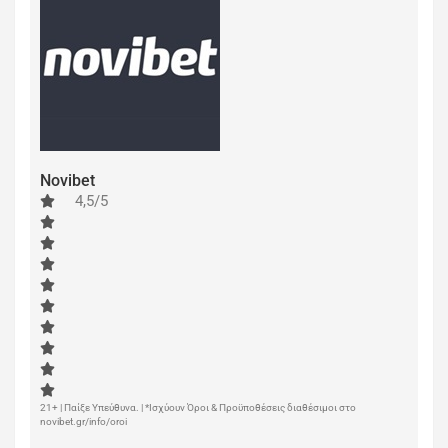
Novibet
4,5/5
21+ | Παίξε Υπεύθυνα. | *Ισχύουν Όροι & Προϋποθέσεις διαθέσιμοι στο
novibet.gr/info/oroi