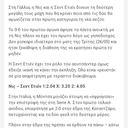
Στη Γαλλία, η Νις και η Σεντ Ετιέν δίνουν τη δεύτερη
μεγάλη τους μάχη που θα κρίνει ποια από τις δύο θα
αγωνίζεται στην πρώτη κατηγορία τη νέα σεζόν.
Το 0-0 του πρώτου αγώνα άφησε τα πάντα ανοικτά, με
τη Νις πλέον να έχει τον πρώτο λόγο ως γηπεδούχος.
Δεν ρίσκαρε ιδιαίτερα στο ματς της Τρίτης (26/05) και
ήταν ξεκάθαρη η διάθεση της να κρατήσει πρώτα το
μηδέν.
Η Σεντ Ετιέν έχει τον ρόλο του αουτσάιντερ όμως
έδειξε ικανή να κάνει την έκπληξη. Όλα είναι «ρευστά»
σε μία αναμέτρηση με τεράστιο διακύβευμα.
Νις – Σεντ Ετιέν 1:2.04
X: 3.20 2: 4.05
Στην Ιταλία, η Μόντσα μοιάζει έτοιμη να «σφραγίσει»
την επιστροφή της στη Serie A. Στον πρώτο τελικό
ανόδου, επικράτησε με 2-0 στην έδρα της Καταντζάρο,
πετυχαίνοντας και τα δύο γκολ στο δεύτερο μέρος.
Πλέον στην έδρα της πρέπει να έρθουν τα πάνω – κάτω