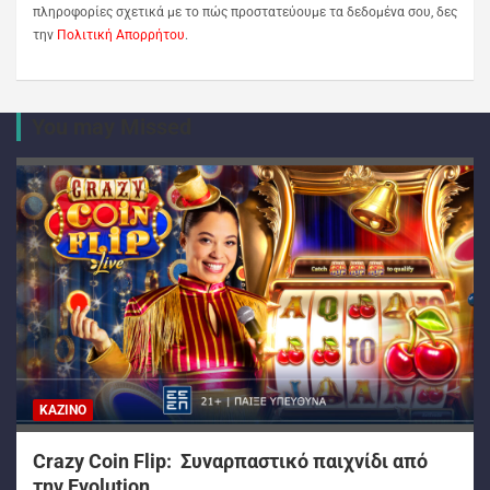
πληροφορίες σχετικά με το πώς προστατεύουμε τα δεδομένα σου, δες
την
Πολιτική Απορρήτου
.
You may Missed
ΚΑΖΊΝΟ
Crazy Coin Flip: Συναρπαστικό παιχνίδι από
την Evolution