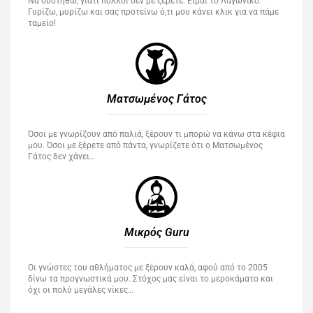
Να συστηθώ, γιατί πολλοί δεν με ξέρετε. Είμαι το Λαγωνικό.
Γυρίζω, μυρίζω και σας προτείνω ό,τι μου κάνει κλικ για να πάμε
ταμείο!
Ματσωμένος Γάτος​
Όσοι με γνωρίζουν από παλιά, ξέρουν τι μπορώ να κάνω στα κέφια
μου. Όσοι με ξέρετε από πάντα, γνωρίζετε ότι ο Ματσωμένος
Γάτος δεν χάνει…
Μικρός Guru​
Οι γνώστες του αθλήματος με ξέρουν καλά, αφού από το 2005
δίνω τα προγνωστικά μου. Στόχος μας είναι το μεροκάματο και
όχι οι πολύ μεγάλες νίκες…