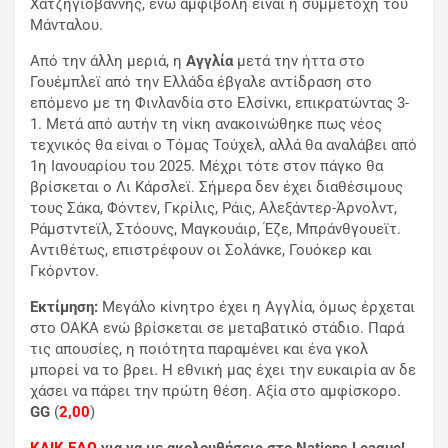
Χατζηγιοβάννης, ενώ αμφίβολη είναι η συμμετοχή του
Μάνταλου.
Από την άλλη μεριά, η
Αγγλία
μετά την ήττα στο
Γουέμπλεϊ από την Ελλάδα έβγαλε αντίδραση στο
επόμενο με τη Φινλανδία στο Ελσίνκι, επικρατώντας 3-
1. Μετά από αυτήν τη νίκη ανακοινώθηκε πως νέος
τεχνικός θα είναι ο Τόμας Τούχελ, αλλά θα αναλάβει από
1η Ιανουαρίου του 2025. Μέχρι τότε στον πάγκο θα
βρίσκεται ο Λι Κάρσλεϊ. Σήμερα δεν έχει διαθέσιμους
τους Σάκα, Φόντεν, Γκρίλις, Ράις, Αλεξάντερ-Άρνολντ,
Ράμστντεϊλ, Στόουνς, Μαγκουάιρ, Έζε, Μπράνθγουεϊτ.
Αντιθέτως, επιστρέφουν οι Σολάνκε, Γουόκερ και
Γκόρντον.
Εκτίμηση:
Mεγάλο κίνητρο έχει η Αγγλία, όμως έρχεται
στο ΟΑΚΑ ενώ βρίσκεται σε μεταβατικό στάδιο. Παρά
τις απουσίες, η ποιότητα παραμένει και ένα γκολ
μπορεί να το βρει. Η εθνική μας έχει την ευκαιρία αν δε
χάσει να πάρει την πρώτη θέση. Αξία στο αμφίσκορο.
GG
(
2,00
)