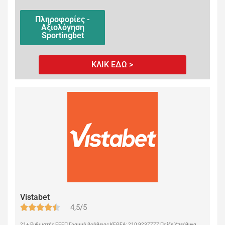
Πληροφορίες -
Αξιολόγηση
Sportingbet
ΚΛΙΚ ΕΔΩ >
Vistabet
4,5/5
21+ Ρυθμιστής ΕΕΕΠ Γραμμή βοήθειας ΚΕΘΕΑ: 210 9237777 Παίξε Υπεύθυνα