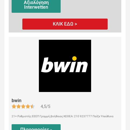
Αξιολόγηση
Interwetten
ΚΛΙΚ ΕΔΩ >
bwin
4,5/5
21+ Ρυθμιστής ΕΕΕΠ Γραμμή βοήθειας ΚΕΘΕΑ: 210 9237777 Παίξε Υπεύθυνα
Πληροφορίες -