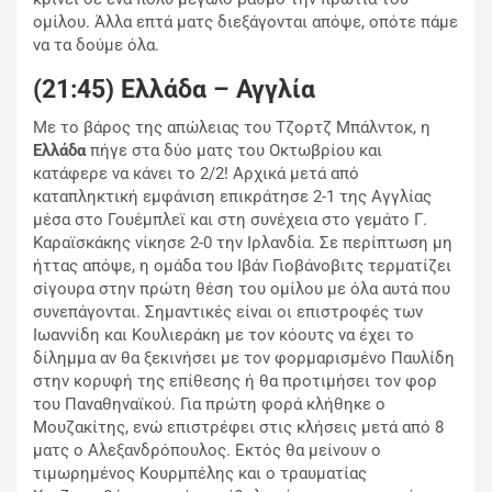
ομίλου. Άλλα επτά ματς διεξάγονται απόψε, οπότε πάμε
να τα δούμε όλα.
(21:45) Ελλάδα – Αγγλία
Mε το βάρος της απώλειας του Τζορτζ Μπάλντοκ, η
Ελλάδα
πήγε στα δύο ματς του Οκτωβρίου και
κατάφερε να κάνει το 2/2! Αρχικά μετά από
καταπληκτική εμφάνιση επικράτησε 2-1 της Αγγλίας
μέσα στο Γουέμπλεϊ και στη συνέχεια στο γεμάτο Γ.
Καραϊσκάκης νίκησε 2-0 την Ιρλανδία. Σε περίπτωση μη
ήττας απόψε, η ομάδα του Ιβάν Γιοβάνοβιτς τερματίζει
σίγουρα στην πρώτη θέση του ομίλου με όλα αυτά που
συνεπάγονται. Σημαντικές είναι οι επιστροφές των
Ιωαννίδη και Κουλιεράκη με τον κόουτς να έχει το
δίλημμα αν θα ξεκινήσει με τον φορμαρισμένο Παυλίδη
στην κορυφή της επίθεσης ή θα προτιμήσει τον φορ
του Παναθηναϊκού. Για πρώτη φορά κλήθηκε ο
Μουζακίτης, ενώ επιστρέφει στις κλήσεις μετά από 8
ματς ο Αλεξανδρόπουλος. Εκτός θα μείνουν ο
τιμωρημένος Κουρμπέλης και ο τραυματίας