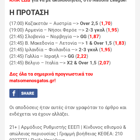
ΚΛΙΚ ΕΔΩ
για να με ακολουθήσεις στο Nations League!
H ΠΡΟΤΑΣΗ
(17:00) Καζακστάν – Αυστρία —>
Over 2,5
(
1,70
)
(19:00) Αρμενία – Νήσοι Φερόε —>
2-3 γκολ
(
1,95
)
(21:45) Σλοβενία – Νορβηγία —>
GG
(
1,87
)
(21:45) Β. Μακεδονία – Λετονία —>
1 & Over 1,5
(
1,83
)
(21:45) Ιρλανδία – Φινλανδία —>
2-3 γκολ
(
1,95
)
(21:45) Γαλλία – Ισραήλ —>
GG
(
2,22
)
(21:45) Βέλγιο – Ιταλία —>
Χ2 & Over 1,5
(
2,07
)
Δες όλα τα σημερινά προγνωστικά του
matsomenosgatos.gr!
Οι αποδόσεις ήταν αυτές όταν γραφόταν το άρθρο και
ενδέχεται να έχουν αλλάξει.
21+ | Αρμόδιος Ρυθμιστής ΕΕΕΠ | Κίνδυνος εθισμού &
απώλειας περιουσίας | Γραμμή βοήθειας ΚΕΘΕΑ: 210