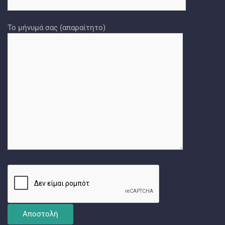
Το μήνυμά σας (απαραίτητο)