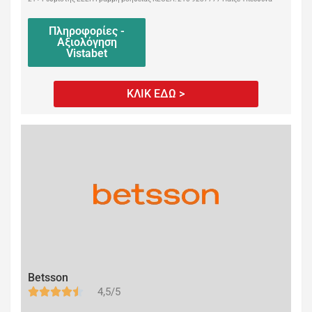
Πληροφορίες -
Αξιολόγηση
Vistabet
ΚΛΙΚ ΕΔΩ >
Betsson
4,5/5