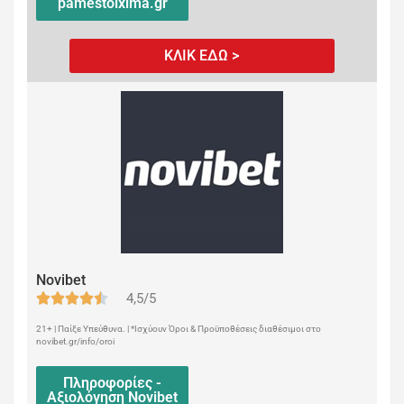
pamestoixima.gr
ΚΛΙΚ ΕΔΩ >
Novibet
4,5/5
21+ | Παίξε Υπεύθυνα. | *Ισχύουν Όροι & Προϋποθέσεις διαθέσιμοι στο
novibet.gr/info/oroi
Πληροφορίες -
Αξιολόγηση Novibet