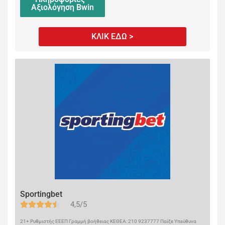
Αξιολόγηση Bwin
ΚΛΙΚ ΕΔΩ >
Sportingbet
4,5/5
21+ Ρυθμιστής ΕΕΕΠ Γραμμή βοήθειας ΚΕΘΕΑ: 210 9237777 Παίξε Υπεύθυνα