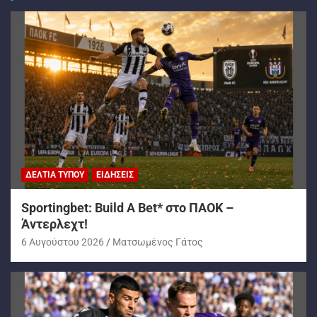
ΔΕΛΤΊΑ ΤΎΠΟΥ
ΕΙΔΉΣΕΙΣ
Sportingbet: Build A Bet* στο ΠΑΟΚ –
Άντερλεχτ!
6 Αυγούστου 2026
Ματσωμένος Γάτος