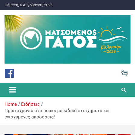
Πέμπτη, 6 Αυγούστου, 2026
ΠΡΟΓΝΩΣΤΙΚΑ ΓΙΑ ΤΟ ΣΤΟΙΧΗΜΑ
Ματσωμένος Γάτος – Όλα για
το Στοίχημα
Home
Ειδήσεις
Πρωτοχρονιά στο παρκέ με ειδικά στοιχήματα και
ενισχυμένες αποδόσεις!