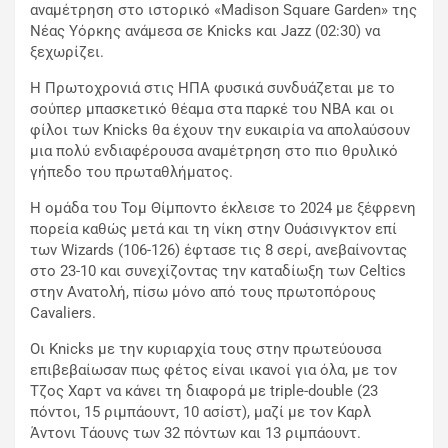
αναμέτρηση στο ιστορικό «Madison Square Garden» της
Νέας Υόρκης ανάμεσα σε Knicks και Jazz (02:30) να
ξεχωρίζει.
Η Πρωτοχρονιά στις ΗΠΑ φυσικά συνδυάζεται με το
σούπερ μπασκετικό θέαμα στα παρκέ του ΝΒΑ και οι
φίλοι των Knicks θα έχουν την ευκαιρία να απολαύσουν
μια πολύ ενδιαφέρουσα αναμέτρηση στο πιο θρυλικό
γήπεδο του πρωταθλήματος.
Η ομάδα του Τομ Θίμποντο έκλεισε το 2024 με ξέφρενη
πορεία καθώς μετά και τη νίκη στην Ουάσινγκτον επί
των Wizards (106-126) έφτασε τις 8 σερί, ανεβαίνοντας
στο 23-10 και συνεχίζοντας την καταδίωξη των Celtics
στην Ανατολή, πίσω μόνο από τους πρωτοπόρους
Cavaliers.
Οι Knicks με την κυριαρχία τους στην πρωτεύουσα
επιβεβαίωσαν πως φέτος είναι ικανοί για όλα, με τον
Τζος Χαρτ να κάνει τη διαφορά με triple-double (23
πόντοι, 15 ριμπάουντ, 10 ασίστ), μαζί με τον Καρλ
Άντονι Τάουνς των 32 πόντων και 13 ριμπάουντ.