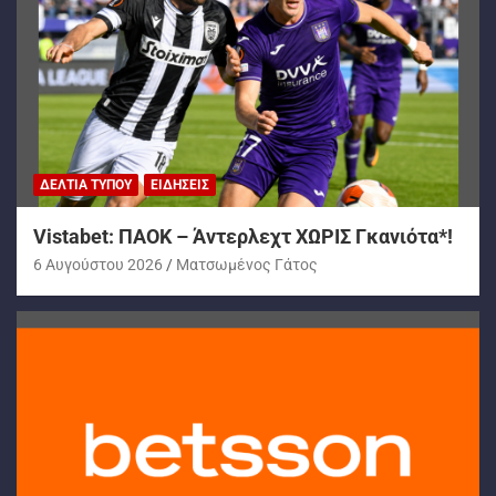
ΔΕΛΤΊΑ ΤΎΠΟΥ
ΕΙΔΉΣΕΙΣ
Vistabet: ΠΑΟΚ – Άντερλεχτ ΧΩΡΙΣ Γκανιότα*!
6 Αυγούστου 2026
Ματσωμένος Γάτος