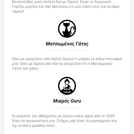
Να συστηθώ, γιατί πολλοί δεν με ξέρετε. Είμαι το Λαγωνικό.
Γυρίζω, μυρίζω και σας προτείνω ό,τι μου κάνει κλικ για να πάμε
ταμείο!
Ματσωμένος Γάτος​
Όσοι με γνωρίζουν από παλιά, ξέρουν τι μπορώ να κάνω στα κέφια
μου. Όσοι με ξέρετε από πάντα, γνωρίζετε ότι ο Ματσωμένος
Γάτος δεν χάνει…
Μικρός Guru​
Οι γνώστες του αθλήματος με ξέρουν καλά, αφού από το 2005
δίνω τα προγνωστικά μου. Στόχος μας είναι το μεροκάματο και
όχι οι πολύ μεγάλες νίκες…