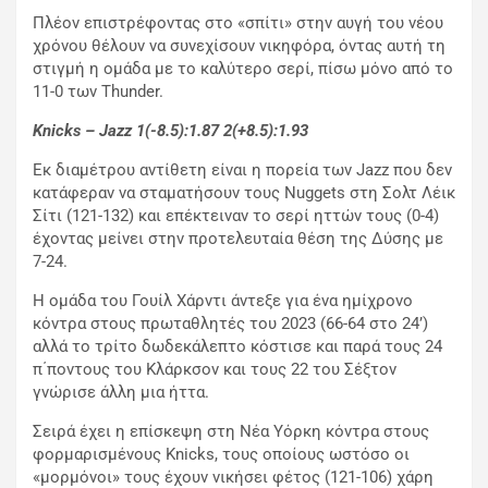
Πλέον επιστρέφοντας στο «σπίτι» στην αυγή του νέου
χρόνου θέλουν να συνεχίσουν νικηφόρα, όντας αυτή τη
στιγμή η ομάδα με το καλύτερο σερί, πίσω μόνο από το
11-0 των Thunder.
Knicks
–
Jazz
1(-8.5):1.87 2(+8.5):1.93
Εκ διαμέτρου αντίθετη είναι η πορεία των Jazz που δεν
κατάφεραν να σταματήσουν τους Nuggets στη Σολτ Λέικ
Σίτι (121-132) και επέκτειναν το σερί ηττών τους (0-4)
έχοντας μείνει στην προτελευταία θέση της Δύσης με
7-24.
Η ομάδα του Γουίλ Χάρντι άντεξε για ένα ημίχρονο
κόντρα στους πρωταθλητές του 2023 (66-64 στο 24’)
αλλά το τρίτο δωδεκάλεπτο κόστισε και παρά τους 24
π΄ποντους του Κλάρκσον και τους 22 του Σέξτον
γνώρισε άλλη μια ήττα.
Σειρά έχει η επίσκεψη στη Νέα Υόρκη κόντρα στους
φορμαρισμένους Knicks, τους οποίους ωστόσο οι
«μορμόνοι» τους έχουν νικήσει φέτος (121-106) χάρη