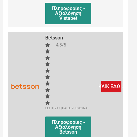
Πληροφορίες -
Αξιολόγηση
Vistabet
Betsson
4,5/5
ΚΛΙΚ ΕΔΩ >
ΕΕΕΠ | 21+ | ΠΑΙΞΕ ΥΠΕΥΘΥΝΑ
Πληροφορίες -
Αξιολόγηση
Betsson