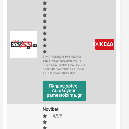
ΚΛΙΚ ΕΔΩ >
21+ | ΑΡΜΟΔΙΟΣ ΡΥΘΜΙΣΤΗΣ
ΕΕΕΠ | ΚΙΝΔΥΝΟΣ ΕΘΙΣΜΟΥ &
ΑΠΩΛΕΙΑΣ ΠΕΡΙΟΥΣΙΑΣ | ΕΟΠΑΕ
– ΓΡΑΜΜΗ ΣΥΜΒΟΥΛΕΥΤΙΚΗΣ:
1114 | ΠΑΙΞΕ ΥΠΕΥΘΥΝΑ
Πληροφορίες -
Αξιολόγηση
pamestoixima.gr
Novibet
4,5/5