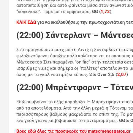
αυτοπεποίθηση και αυτό φαίνεται μέσα στον αγωνιστικό
“κόκκινους”. Πάμε με το αμφίσκορο.
GG
(
1,72
)
ΚΛΙΚ ΕΔΩ
για να ακολουθήσεις την πρωτοχρονιάτικη τετ
(22:00) Σάντερλαντ – Μάντσεσ
Στο προηγούμενο ματς με τη Λιντς η Σάντερλαντ ήταν α
φιλοξενούμενοι έπαιξαν πολύ καλύτερα και οι απουσίες 
Μάντσεστερ Σίτι παραμένει “on fire” στην τελευταία ο
ισάριθμες νίκες και σήμερα οι “πολίτες” αποτελούν το 
άσος με τα γκολ νοστιμίζει κάπως.
2 & Over 2,5
(
2,07
)
(22:00) Μπρέντφορντ – Τότε
Εδώ συμβαίνει το εξής παράδοξο. Η Μπρέντφορντ αποτελ
από τα αποτελέσματα. Από την άλλη μεριά, η Τότεναμ τα
περισσότερους βαθμούς μακριά από το σπίτι της. Το μα
ένα γκολ για να επιβεβαιώσει το ποντάρισμά μας.
GG & O
Βρες εδώ όλες τις προσφορές του matsomenosgatos.gr