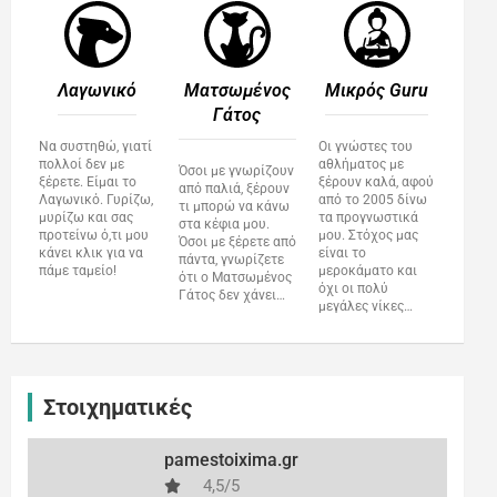
Λαγωνικό
Ματσωμένος
Μικρός Guru​
Γάτος​
Να συστηθώ, γιατί
Οι γνώστες του
πολλοί δεν με
αθλήματος με
Όσοι με γνωρίζουν
ξέρετε. Είμαι το
ξέρουν καλά, αφού
από παλιά, ξέρουν
Λαγωνικό. Γυρίζω,
από το 2005 δίνω
τι μπορώ να κάνω
μυρίζω και σας
τα προγνωστικά
στα κέφια μου.
προτείνω ό,τι μου
μου. Στόχος μας
Όσοι με ξέρετε από
κάνει κλικ για να
είναι το
πάντα, γνωρίζετε
πάμε ταμείο!
μεροκάματο και
ότι ο Ματσωμένος
όχι οι πολύ
Γάτος δεν χάνει…
μεγάλες νίκες…
Στοιχηματικές
pamestoixima.gr
4,5/5