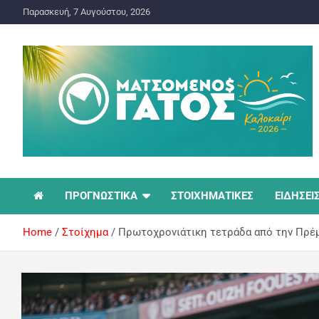
Παρασκευή, 7 Αυγούστου, 2026
ΠΡΟΓΝΩΣΤΙΚΑ ΓΙΑ ΤΟ ΣΤΟΙΧΗΜΑ
Ματσωμένος Γάτος –
ΠΡΟΓΝΩΣΤΙΚΑ
ΣΤΟΙΧΗΜΑΤΙΚΕΣ
ΕΙΔΗΣΕΙ
Όλα για το Στοίχημα
Home
Στοίχημα
Πρωτοχρονιάτικη τετράδα από την Πρέμ