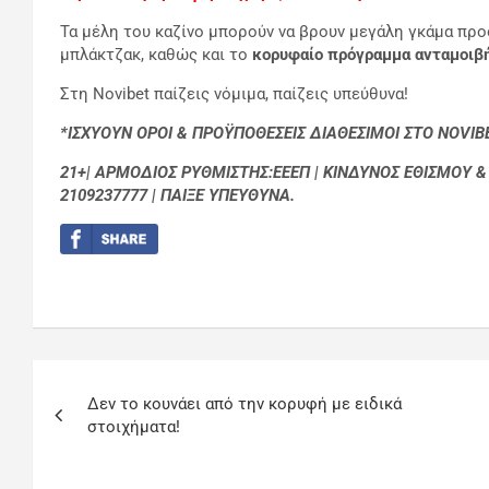
Τα μέλη του καζίνο μπορούν να βρουν μεγάλη γκάμα προ
μπλάκτζακ, καθώς και το
κορυφαίο πρόγραμμα ανταμοιβή
Στη Novibet παίζεις νόμιμα, παίζεις υπεύθυνα!
*ΙΣΧΥΟΥΝ ΟΡΟΙ & ΠΡΟΫΠΟΘΕΣΕΙΣ ΔΙΑΘΕΣΙΜΟΙ ΣΤΟ NOVIBE
21+| ΑΡΜΟΔΙΟΣ ΡΥΘΜΙΣΤΗΣ:ΕΕΕΠ | ΚΙΝΔΥΝΟΣ ΕΘΙΣΜΟΥ &
2109237777 | ΠΑΙΞΕ ΥΠΕΥΘΥΝΑ.
Δεν το κουνάει από την κορυφή με ειδικά
στοιχήματα!