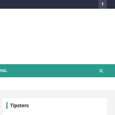
RIAL
Tipsters