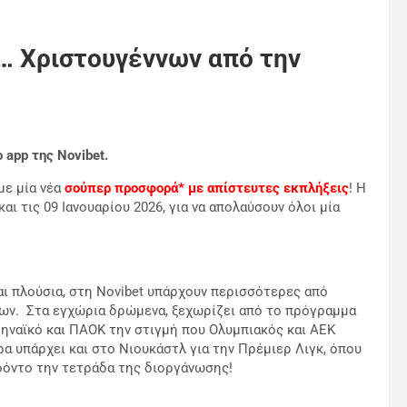
 Χριστουγέννων από την
 app της Novibet.
με μία νέα
σούπερ προσφορά* με απίστευτες εκπλήξεις
! Η
ι τις 09 Ιανουαρίου 2026, για να απολαύσουν όλοι μία
αι πλούσια, στη Novibet υπάρχουν περισσότερες από
εων. Στα εγχώρια δρώμενα, ξεχωρίζει από το πρόγραμμα
ηναϊκό και ΠΑΟΚ την στιγμή που Ολυμπιακός και ΑΕΚ
 υπάρχει και στο Νιουκάστλ για την Πρέμιερ Λιγκ, όπου
φόντο την τετράδα της διοργάνωσης!