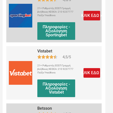
21+ Ρυθμιστής ΕΕΕΠ Γραμμή
βοήθειας ΚΕΘΕΑ: 210 9237777
ΚΛΙΚ ΕΔΩ >
Παίξε Υπεύθυνα
Πληροφορίες -
Αξιολόγηση
Sportingbet
Vistabet
4,5/5
21+ Ρυθμιστής ΕΕΕΠ Γραμμή
βοήθειας ΚΕΘΕΑ: 210 9237777
ΚΛΙΚ ΕΔΩ >
Παίξε Υπεύθυνα
Πληροφορίες -
Αξιολόγηση
Vistabet
Betsson