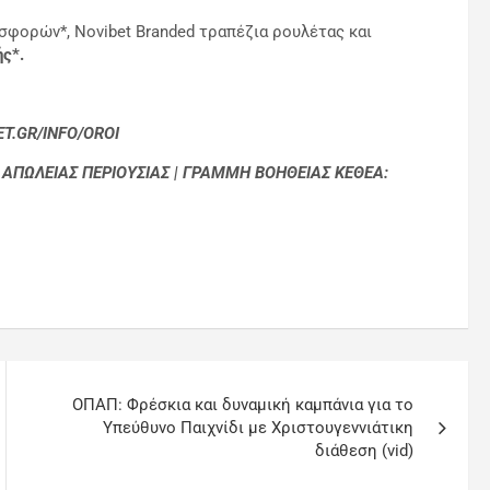
σφορών*, Novibet Branded τραπέζια ρουλέτας και
ς*.
T.GR/INFO/OROI
 ΑΠΩΛΕΙΑΣ ΠΕΡΙΟΥΣΙΑΣ | ΓΡΑΜΜΗ ΒΟΗΘΕΙΑΣ ΚΕΘΕΑ:
ΟΠΑΠ: Φρέσκια και δυναμική καμπάνια για το
Υπεύθυνο Παιχνίδι με Χριστουγεννιάτικη
διάθεση (vid)