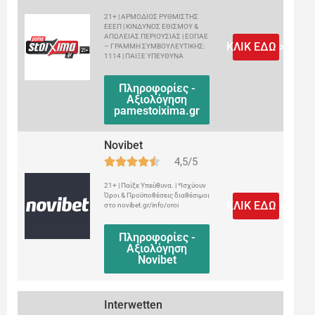
21+ | ΑΡΜΟΔΙΟΣ ΡΥΘΜΙΣΤΗΣ
ΕΕΕΠ | ΚΙΝΔΥΝΟΣ ΕΘΙΣΜΟΥ &
ΑΠΩΛΕΙΑΣ ΠΕΡΙΟΥΣΙΑΣ | ΕΟΠΑΕ
ΚΛΙΚ ΕΔΩ >
– ΓΡΑΜΜΗ ΣΥΜΒΟΥΛΕΥΤΙΚΗΣ:
1114 | ΠΑΙΞΕ ΥΠΕΥΘΥΝΑ
Πληροφορίες -
Αξιολόγηση
pamestoixima.gr
Novibet
4,5/5
21+ | Παίξε Υπεύθυνα. | *Ισχύουν
Όροι & Προϋποθέσεις διαθέσιμοι
ΚΛΙΚ ΕΔΩ >
στο novibet.gr/info/oroi
Πληροφορίες -
Αξιολόγηση
Novibet
Interwetten