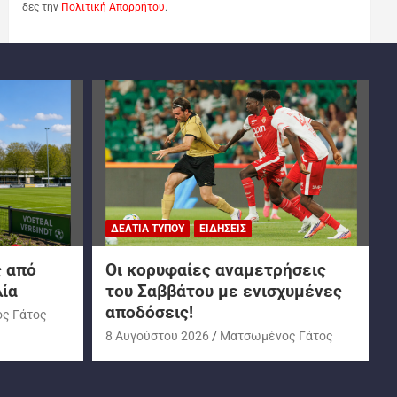
δες την
Πολιτική Απορρήτου
.
ΔΕΛΤΊΑ ΤΎΠΟΥ
ΕΙΔΉΣΕΙΣ
ς από
Oι κορυφαίες αναμετρήσεις
λία
του Σαββάτου με ενισχυμένες
αποδόσεις!
ς Γάτος
8 Αυγούστου 2026
Ματσωμένος Γάτος