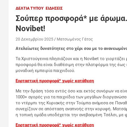
ΔΕΛΤΊΑ ΤΎΠΟΥ
ΕΙΔΉΣΕΙΣ
Σούπερ προσφορά* με άρωμα…
Novibet!
20 Δεκεμβρίου 2025
Ματσωμένος Γάτος
Ατελείωτες δυνατότητες στο χέρι σου με το ανανεωμένο
Τα Χριστούγεννα πλησιάζουν και η Novibet το γιορτάζει 
προσφορά θα είναι διαθέσιμη στην πλατφόρμα της έως κα
μοναδική εμπειρία παιχνιδιού.
Εορταστική προσφορά* χωρίς κατάθεση
Με την δράση τόσο εντός όσο και εκτός συνόρων να είν
1000+ αγορές για τα παιχνίδια των μεγάλων διοργανώσ
το ντέρμπι της Κυριακής στην Τούμπα ανάμεσα σε Παναθ
συνεχίζουν σε απόσταση αναπνοής στην κορυφή. Ματσάρα
η τοπική ομάδα υποδέχεται την ανεβασμένη Τσέλσι, με 
Εορταστική προσφορά* χωρίς κατάθεση