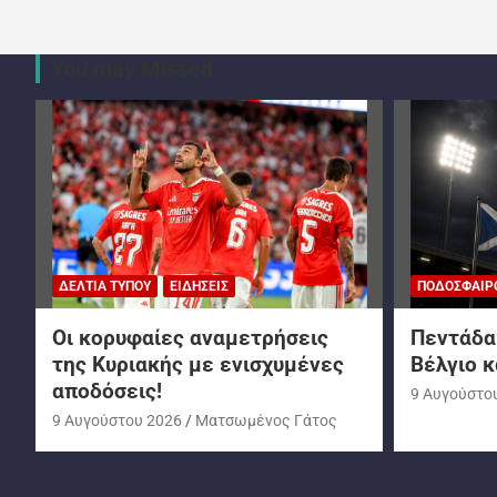
You may Missed
ΔΕΛΤΊΑ ΤΎΠΟΥ
ΕΙΔΉΣΕΙΣ
ΠΟΔΌΣΦΑΙΡ
Oι κορυφαίες αναμετρήσεις
Πεντάδα 
της Κυριακής με ενισχυμένες
Βέλγιο κ
αποδόσεις!
9 Αυγούστο
9 Αυγούστου 2026
Ματσωμένος Γάτος