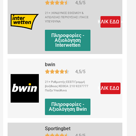
4,5/5
21+ | ΚΙΝΔΥΝΟΣ ΕΘΙΣΜΟΥ &
ΑΠΩΛΕΙΑΣ ΠΕΡΙΟΥΣΙΑΣ | ΠΑΙΞΕ
ΚΛΙΚ ΕΔΩ >
ΥΠΕΥΘΥΝΑ
Πληροφορίες -
Αξιολόγηση
Interwetten
bwin
4,5/5
21+ Ρυθμιστής ΕΕΕΠ Γραμμή
βοήθειας ΚΕΘΕΑ: 210 9237777
ΚΛΙΚ ΕΔΩ >
Παίξε Υπεύθυνα
Πληροφορίες -
Αξιολόγηση Bwin
Sportingbet
4,5/5