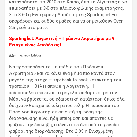
καταγράφεται το 2010 στο Κάιρο, όπου η Αίγυπτος είχε
επικρατήσει με 3-0 στο πλαίσιο φιλικής αναμέτρησης.
Στο 3.60 η Ενισχυμένη Απόδοση της Sportingbet να
σκοράρουν και οι δύο ομάδες και να σημειωθούν Over
2,5 γκολ στο ματς.
Sportingbet: Αργεντινή – Πράσινο Ακρωτήριο με 9
Ενισχυμένες Αποδόσεις!
Με… αύρα Μέσι
Να προσπεράσει το… εμπόδιο του Πράσινου
Ακρωτηρίου και να κάνει ένα βήμα πιο κοντά στον
μεγάλο της στόχο – την back-to-back κατάκτηση του
τροπαίου – θέλει απόψε η Αργεντινή. Η
«αλμπισελέστε» είναι το μεγάλο φαβορί και με τον
Μέσι να βρίσκεται σε εξαιρετική κατάσταση όπως όλα
δείχνουν θα έχει εύκολη αποστολή. Η παρουσία του
Πράσινου Ακρωτήριου σε αυτή τη φάση της
διοργάνωσης είναι ήδη υπέρβαση και άπαντες θα
ψάξουν την έκπληξη, απέναντι σε ένα από τα μεγάλα
φαβορί της διοργάνωσης. Στο 2.95 η Ενισχυμένη