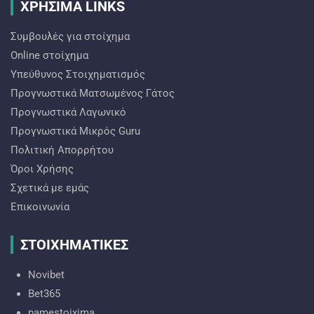
ΧΡΗΣΙΜΑ LINKS
Συμβουλές για στοίχημα
Online στοίχημα
Υπεύθυνος Στοιχηματισμός
Προγνωστικά Ματσωμένος Γάτος
Προγνωστικά Λαγωνικό
Προγνωστικά Mικρός Guru
Πολιτική Απορρήτου
Όροι Χρήσης
Σχετικά με εμάς
Επικοινωνία
ΣΤΟΙΧΗΜΑΤΙΚΕΣ
Novibet
Bet365
pamestoixima