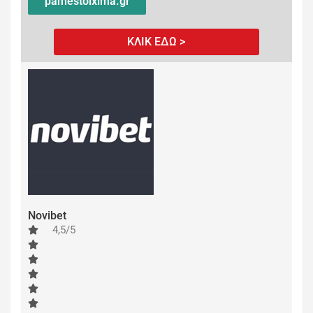
pamestoixima.gr
ΚΛΙΚ ΕΔΩ >
Novibet
4,5/5