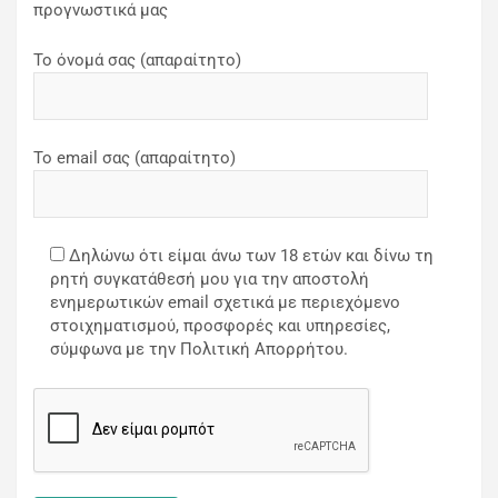
προγνωστικά μας
Το όνομά σας (απαραίτητο)
Το email σας (απαραίτητο)
Δηλώνω ότι είμαι άνω των 18 ετών και δίνω τη
ρητή συγκατάθεσή μου για την αποστολή
ενημερωτικών email σχετικά με περιεχόμενο
στοιχηματισμού, προσφορές και υπηρεσίες,
σύμφωνα με την Πολιτική Απορρήτου.