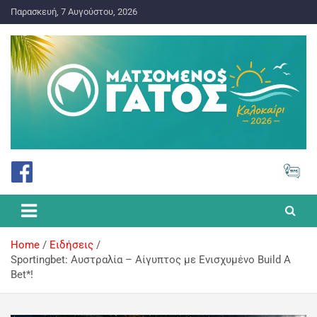
Παρασκευή, 7 Αυγούστου, 2026
ΠΡΟΓΝΩΣΤΙΚΑ ΓΙΑ ΤΟ ΣΤΟΙΧΗΜΑ
Ματσωμένος Γάτος – Όλα για
το Στοίχημα
Home
Ειδήσεις
Sportingbet: Αυστραλία – Αίγυπτος με Ενισχυμένο Build A
Bet*!