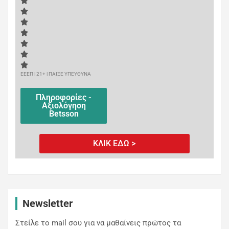
ΕΕΕΠ | 21+ | ΠΑΙΞΕ ΥΠΕΥΘΥΝΑ
Πληροφορίες -
Αξιολόγηση
Betsson
ΚΛΙΚ ΕΔΩ >
Newsletter
Στείλε το mail σου για να μαθαίνεις πρώτος τα