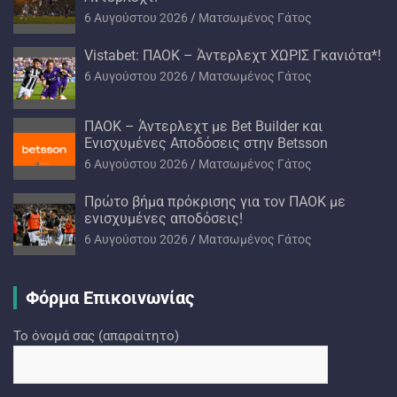
6 Αυγούστου 2026
Ματσωμένος Γάτος
Vistabet: ΠΑΟΚ – Άντερλεχτ ΧΩΡΙΣ Γκανιότα*!
6 Αυγούστου 2026
Ματσωμένος Γάτος
ΠΑΟΚ – Άντερλεχτ με Bet Builder και
Ενισχυμένες Αποδόσεις στην Betsson
6 Αυγούστου 2026
Ματσωμένος Γάτος
Πρώτο βήμα πρόκρισης για τον ΠΑΟΚ με
ενισχυμένες αποδόσεις!
6 Αυγούστου 2026
Ματσωμένος Γάτος
Φόρμα Επικοινωνίας
Το όνομά σας (απαραίτητο)