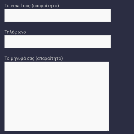
Το email σας (απαραίτητο)
Τηλέφωνο
Το μήνυμά σας (απαραίτητο)