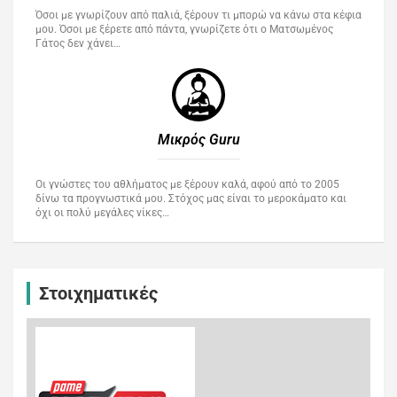
Όσοι με γνωρίζουν από παλιά, ξέρουν τι μπορώ να κάνω στα κέφια
μου. Όσοι με ξέρετε από πάντα, γνωρίζετε ότι ο Ματσωμένος
Γάτος δεν χάνει…
Μικρός Guru​
Οι γνώστες του αθλήματος με ξέρουν καλά, αφού από το 2005
δίνω τα προγνωστικά μου. Στόχος μας είναι το μεροκάματο και
όχι οι πολύ μεγάλες νίκες…
Στοιχηματικές