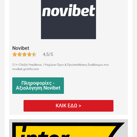
Novibet
4,5/5
21+ | Παίξε Υπεύθυνα. | *Ισχύουν Όροι & Προϋποθέσεις διαθέσιμοι στο
novibet.gr/info/oroi
Πληροφορίες -
Αξιολόγηση Novibet
ΚΛΙΚ ΕΔΩ >