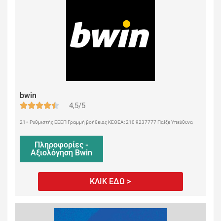
bwin
4,5/5
21+ Ρυθμιστής ΕΕΕΠ Γραμμή βοήθειας ΚΕΘΕΑ: 210 9237777 Παίξε Υπεύθυνα
Πληροφορίες -
Αξιολόγηση Bwin
ΚΛΙΚ ΕΔΩ >