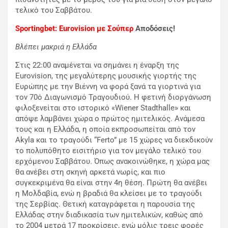
τελικό του Σαββάτου.
Sportingbet: Eurovision
με
Σούπερ
Αποδόσεις!
Βλέπει μακριά η Ελλάδα
Στις 22:00 αναμένεται να σημάνει η έναρξη της
Eurovision, της μεγαλύτερης μουσικής γιορτής της
Ευρώπης με την Βιέννη να φορά ξανά τα γιορτινά για
τον 70ό Διαγωνισμό Τραγουδιού. Η φετινή διοργάνωση
φιλοξενείται στο ιστορικό «Wiener Stadthalle» και
απόψε λαμβάνει χώρα ο πρώτος ημιτελικός. Ανάμεσα
τους και η Ελλάδα, η οποία εκπροσωπείται από τον
Akyla και το τραγούδι “Ferto” με 15 χώρες να διεκδικούν
το πολυπόθητο εισιτήριο για τον μεγάλο τελικό του
ερχόμενου Σαββάτου. Όπως ανακοινώθηκε, η χώρα μας
θα ανέβει στη σκηνή αρκετά νωρίς, και πιο
συγκεκριμένα θα είναι στην 4η θέση. Πρώτη θα ανέβει
η Μολδαβία, ενώ η βραδιά θα κλείσει με το τραγούδι
της Σερβίας. Θετική καταγράφεται η παρουσία της
Ελλάδας στην διαδικασία των ημιτελικών, καθώς από
το 2004 μετρά 17 προκρίσεις, ενώ μόλις τρεις φορές