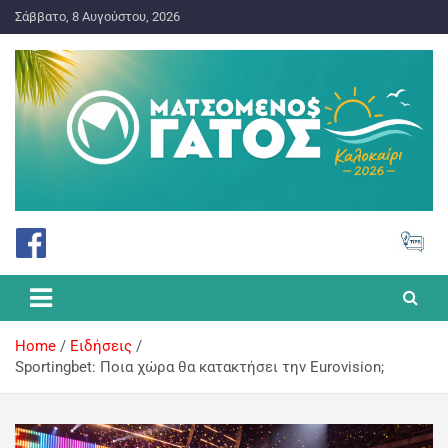
Σάββατο, 8 Αυγούστου, 2026
ΠΡΟΓΝΩΣΤΙΚΑ ΓΙΑ ΤΟ ΣΤΟΙΧΗΜΑ
Ματσωμένος Γάτος – Όλα για
το Στοίχημα
Home
Ειδήσεις
Sportingbet: Ποια χώρα θα κατακτήσει την Eurovision;