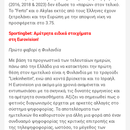
(2016, 2018 & 2023) δεν έδωσε το «παρών» στον τελικό.
Το “Ferto” και ο Akylas εκτός από τους Έλληνες έχουν
ξετρελάνει και την Ευρώπη με την αποψινή νίκη να
προσφέρεται στο 3.75.
Sportingbet
: Αμέτρητα ειδικά στοιχήματα
στη Eurovision
!
Πρώτο φαβορί η Φινλανδία
Με βάση τα προγνωστικά των τελευταίων ημερών,
πάνω από την Ελλάδα για να κατακτήσει την πρώτη
θέση στον ημιτελικό είναι η Φινλανδία με το τραγούδι
“Liekinheitin”, ενώ από κοντά βρίσκεται και το Ισραήλ.
Η Eurovision για ακόμα μία χρονιά αναμένεται να
εντυπωσιάσει με τα σκηνικά, τις δυνατές ερμηνείες και
τα αμέτρητα συναισθήματα. Αξίζει να σημειωθεί πως ο
φετινός διαγωνισμός έρχεται με αρκετές αλλαγές στο
σύστημα ψηφοφορίας. Τα αποτελέσματα των
ημιτελικών θα καθοριστούν για άλλη μια φορά από έναν
συνδυασμό ψηφοφορίας της κριτικής επιτροπής και
της τηλεψηφοφορίας, ωστόσο, το μέγεθος των