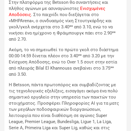
Στην πλατφόρμα της Betsson θα συναντήσεις και
πλήθος αγώνων με ασυναγώνιστες
Ενισχυμένες
Αποδόσεις
. Στο παιχνίδι που διεξάγεται στο
«MHPArena», ο συνδυασμός νίκη Στουτγκάρδης και
γκολ/γκολ ανέρχεται στο 3.40** από 3.10, ενώ το να
νικήσει ένα ημίχρονο η Φράιμπουργκ πάει στο 2.90**
από 2.70.
Ακόμη, το να σημειωθεί το πρώτο γκολ στο διάστημα
00:00-14:59 δίνεται πλέον στο 3.40** από 3.20 με την
Ενίσχυση Απόδοσης, ενώ το Over 1.5 σουτ στην εστία
από πλευράς Bilal El Khannouss ανεβαίνει στο 3.75**
από 3.50.
Η Betsson, πάντα πρωτοπόρος και συμβαδίζοντας με
τις τεχνολογικές εξελίξεις, εισαγάγει ακόμα ένα πολύ
σημαντικό εργαλείο στην υπηρεσία των παικτών του
στοιχήματος. Προσφέρει Πληροφορίες AI για τα ματς
των μεγάλων ποδοσφαιρικών διοργανώσεων,
λειτουργία που είναι διαθέσιμη σε αγώνες Super
League, Premier League, Bundesliga, Ligue 1, La Liga,
Serie A, Primeira Liga και Super Lig, καθώς και στις