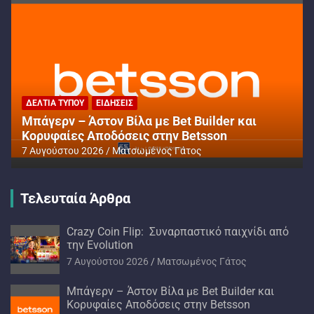
ΔΕΛΤΊΑ ΤΎΠΟΥ
ΕΙΔΉΣΕΙΣ
Μπάγερν – Άστον Βίλα με Bet Builder και
Κορυφαίες Αποδόσεις στην Betsson
7 Αυγούστου 2026
Ματσωμένος Γάτος
Τελευταία Άρθρα
Crazy Coin Flip: Συναρπαστικό παιχνίδι από
την Evolution
7 Αυγούστου 2026
Ματσωμένος Γάτος
Μπάγερν – Άστον Βίλα με Bet Builder και
Κορυφαίες Αποδόσεις στην Betsson