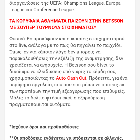
διοργανώσεις της UEFA: Champions League, Europa
League και Conference League.
ΤΑ ΚΟΡΥΦΑΙΑ ΑΘΛΗΜΑΤΑ ΠΑΙΖΟΥΝ ΣΤΗΝ BETSSON
ΜΕ ΣΟΥΠΕΡ ΤΟΥΡΝΟΥΑ ΣΤΟΙΧΗΜΑΤΟΣ*
Φυσικά, θα προκύψουν και ευκαιρίες στοιχηματισμού
στο live, ανάλογα με το πώς θα πηγαίνει το παιχνίδι.
Όμως, αν για κάποιον λόγο δεν μπορείς να
παρακολουθήσεις την εξέλιξη της αναμέτρησης, δεν
χρειάζεται να ανησυχείς. Η Betsson σου δίνει το
δικαίωμα να κλειδώσεις από νωρίς τα κέρδη σου,
χρησιμοποιώντας το
Auto Cash Out
. Πρόκειται για ένα
περίφημο εργαλείο, που σου επιτρέπει να ορίσεις εκ
των προτέρων την τιμή εξαργύρωσης που επιθυμείς.
Μόλις το δελτίο φτάσει εκεί, η εξαργύρωση
πραγματοποιείται αυτόματα.
*Ισχύουν όροι και προϋποθέσεις
**Οι αποδόσεις ενδέχεται να υπόκεινται σε αλλαγές.