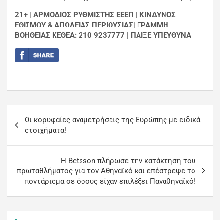
21+ | ΑΡΜΟΔΙΟΣ ΡΥΘΜΙΣΤΗΣ ΕΕΕΠ | ΚΙΝΔΥΝΟΣ
ΕΘΙΣΜΟΥ & ΑΠΩΛΕΙΑΣ ΠΕΡΙΟΥΣΙΑΣ| ΓΡΑΜΜΗ
ΒΟΗΘΕΙΑΣ ΚΕΘΕΑ: 210 9237777 | ΠΑΙΞΕ ΥΠΕΥΘΥΝΑ
Οι κορυφαίες αναμετρήσεις της Ευρώπης με ειδικά
στοιχήματα!
Η Betsson πλήρωσε την κατάκτηση του
πρωταθλήματος για τον Αθηναϊκό και επέστρεψε το
ποντάρισμα σε όσους είχαν επιλέξει Παναθηναϊκό!