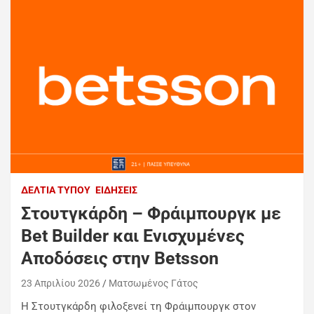
ΔΕΛΤΊΑ ΤΎΠΟΥ
ΕΙΔΉΣΕΙΣ
Στουτγκάρδη – Φράιμπουργκ με
Bet Builder και Ενισχυμένες
Αποδόσεις στην Betsson
23 Απριλίου 2026
Ματσωμένος Γάτος
Η Στουτγκάρδη φιλοξενεί τη Φράιμπουργκ στον