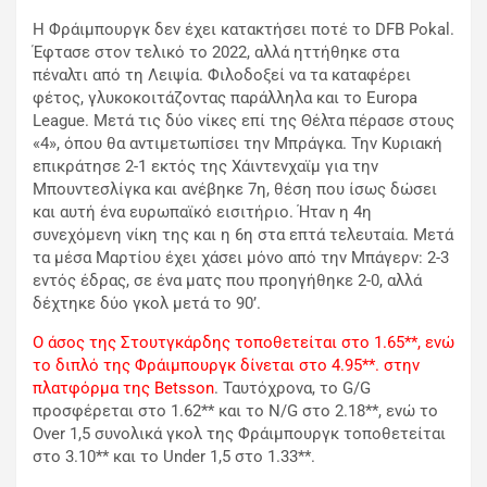
Η Φράιμπουργκ δεν έχει κατακτήσει ποτέ το DFB Pokal.
Έφτασε στον τελικό το 2022, αλλά ηττήθηκε στα
πέναλτι από τη Λειψία. Φιλοδοξεί να τα καταφέρει
φέτος, γλυκοκοιτάζοντας παράλληλα και το Europa
League. Μετά τις δύο νίκες επί της Θέλτα πέρασε στους
«4», όπου θα αντιμετωπίσει την Μπράγκα. Την Κυριακή
επικράτησε 2-1 εκτός της Χάιντενχαϊμ για την
Μπουντεσλίγκα και ανέβηκε 7η, θέση που ίσως δώσει
και αυτή ένα ευρωπαϊκό εισιτήριο. Ήταν η 4η
συνεχόμενη νίκη της και η 6η στα επτά τελευταία. Μετά
τα μέσα Μαρτίου έχει χάσει μόνο από την Μπάγερν: 2-3
εντός έδρας, σε ένα ματς που προηγήθηκε 2-0, αλλά
δέχτηκε δύο γκολ μετά το 90’.
Ο άσος της Στουτγκάρδης τοποθετείται στο 1.65**, ενώ
το διπλό της Φράιμπουργκ δίνεται στο 4.95**. στην
πλατφόρμα της Betsson
. Ταυτόχρονα, το G/G
προσφέρεται στο 1.62** και το N/G στο 2.18**, ενώ το
Over 1,5 συνολικά γκολ της Φράιμπουργκ τοποθετείται
στο 3.10** και το Under 1,5 στο 1.33**.