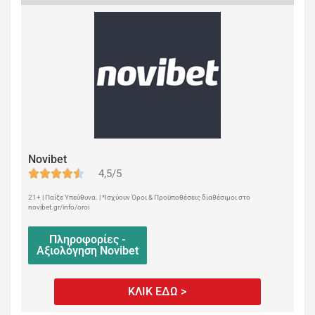
Novibet
4,5/5
21+ | Παίξε Υπεύθυνα. | *Ισχύουν Όροι & Προϋποθέσεις διαθέσιμοι στο
novibet.gr/info/oroi
Πληροφορίες -
Αξιολόγηση Novibet
ΚΛΙΚ ΕΔΩ >