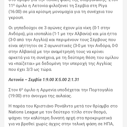
ο
11
όμιλο η Λετονία φιλοξενεί τη Σερβία στη Ρίγα
(16:00) σε μία κρίσιμη μονομαχία για τη συνέχεια του
γκρουπ.
Οι γηπεδούχοι σε 3 αγώνες έχουν μία νίκη (0-1 στην
Ανδόρα), μία ισοπαλία (1-1 με την Αλβανία) και μία ήττα
(3-0 από την Αγγλία) και περιμένουν τους Σέρβους που
είναι αήττητοι σε 2 αγωνιστικές (3-0 με την Ανδόρα, 0-0
στην Αλβανία) με την αναμέτρησή τους να κρίνει
αρκετά για τη συνέχεια, με τη δεύτερη θέση του ομίλου
να «παίζεται» με δεδομένη την υπεροχή της Αγγλίας
που έχει 3/3 ως τώρα.
Λετονία – Σερβία 1:9.00
X
:5.00 2:1.31
ο
Στον 6
όμιλο η Αρμενία υποδέχεται την Πορτογαλία
(19:00) στο άνοιγμα της αυλαίας.
Η παρέα του Κριστιάνο Ρονάλντο μετά τον θρίαμβο στο
Nations League με τον δεύτερο τίτλο στον θεσμό,
ψάχνει την καλύτερη δυνατή αρχή στα προκριματικά
για να βρεθεί χωρίς άγχος στην τελική φάση σε ΗΠΑ,