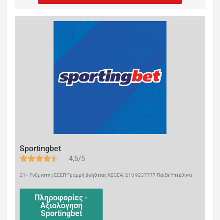
Sportingbet
4,5/5
21+ Ρυθμιστής ΕΕΕΠ Γραμμή βοήθειας ΚΕΘΕΑ: 210 9237777 Παίξε Υπεύθυνα
Πληροφορίες -
Αξιολόγηση
Sportingbet