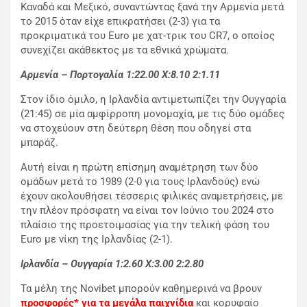
Καναδά και Μεξικό, συναντώντας ξανά την Αρμενία μετά
το 2015 όταν είχε επικρατήσει (2-3) για τα
προκριματικά του Euro με χατ-τρικ του CR7, ο οποίος
συνεχίζει ακάθεκτος με τα εθνικά χρώματα.
Αρμενία – Πορτογαλία 1:22.00
X
:8.10 2:1.11
Στον ίδιο όμιλο, η Ιρλανδία αντιμετωπίζει την Ουγγαρία
(21:45) σε μία αμφίρροπη μονομαχία, με τις δύο ομάδες
να στοχεύουν στη δεύτερη θέση που οδηγεί στα
μπαράζ.
Αυτή είναι η πρώτη επίσημη αναμέτρηση των δύο
ομάδων μετά το 1989 (2-0 για τους Ιρλανδούς) ενώ
έχουν ακολουθήσει τέσσερις φιλικές αναμετρήσεις, με
την πλέον πρόσφατη να είναι τον Ιούνιο του 2024 στο
πλαίσιο της προετοιμασίας για την τελική φάση του
Euro με νίκη της Ιρλανδίας (2-1).
Ιρλανδία – Ουγγαρία 1:2.60
X
:3.00 2:2.80
Τα μέλη της Novibet μπορούν καθημερινά να βρουν
προσφορές* για τα μεγάλα παιχνίδια
και κορυφαίο