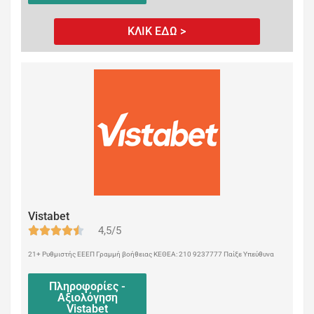
ΚΛΙΚ ΕΔΩ >
Vistabet
4,5/5
21+ Ρυθμιστής ΕΕΕΠ Γραμμή βοήθειας ΚΕΘΕΑ: 210 9237777 Παίξε Υπεύθυνα
Πληροφορίες -
Αξιολόγηση
Vistabet