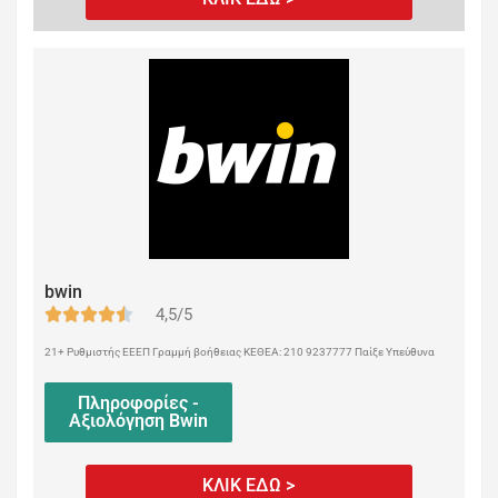
bwin
4,5/5
21+ Ρυθμιστής ΕΕΕΠ Γραμμή βοήθειας ΚΕΘΕΑ: 210 9237777 Παίξε Υπεύθυνα
Πληροφορίες -
Αξιολόγηση Bwin
ΚΛΙΚ ΕΔΩ >