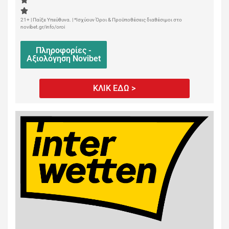
21+ | Παίξε Υπεύθυνα. | *Ισχύουν Όροι & Προϋποθέσεις διαθέσιμοι στο
novibet.gr/info/oroi
Πληροφορίες -
Αξιολόγηση Novibet
ΚΛΙΚ ΕΔΩ >