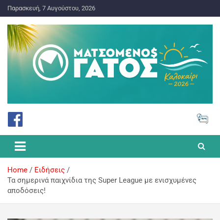
Παρασκευή, 7 Αυγούστου, 2026
ΠΡΟΓΝΩΣΤΙΚΑ ΓΙΑ ΤΟ ΣΤΟΙΧΗΜΑ
Ματσωμένος Γάτος – Όλα για
το Στοίχημα
Home
Ειδήσεις
Τα σημερινά παιχνίδια της Super League με ενισχυμένες
αποδόσεις!