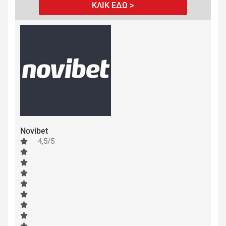
ΚΛΙΚ ΕΔΩ >
Novibet
4,5/5