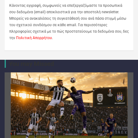
Κάνοντας εγγραφή, συμφωνείς να επεξεργαζόμαστε τα προσωπικά
σου δεδομένα (email) αποκλειστικά για την αποστολή newsletter.
Μπορείς να ανακαλέσεις τη συγκατάθεσή σου ανά πάσα στιγμή μέσω
του σχετικού συνδέσμου σε κάθε email. Για περισσότερες
πληροφορίες σχετικά με το πώς προστατεύουμε τα δεδομένα σου, δες
την
Πολιτική Απορρήτου
.
You may Missed