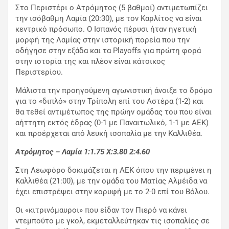
Στο Περιστέρι ο Ατρόμητος (5 βαθμοί) αντιμετωπίζει
την ισόβαθμη Λαμία (20:30), με τον Καρλίτος να είναι
κεντρικό πρόσωπο. Ο Ισπανός πέρυσι ήταν ηγετική
μορφή της Λαμίας στην ιστορική πορεία που την
οδήγησε στην εξάδα και τα Playoffs για πρώτη φορά
στην ιστορία της και πλέον είναι κάτοικος
Περιστερίου.
Μάλιστα την προηγούμενη αγωνιστική άνοιξε το δρόμο
για το «διπλό» στην Τρίπολη επί του Αστέρα (1-2) και
θα τεθεί αντιμέτωπος της πρώην ομάδας του που είναι
αήττητη εκτός έδρας (0-1 με Παναιτωλικό, 1-1 με ΑΕΚ)
και προέρχεται από λευκή ισοπαλία με την Καλλιθέα.
Ατρόμητος – Λαμία 1:1.75
X
:3.80 2:4.60
Στη Λεωφόρο δοκιμάζεται η ΑΕΚ όπου την περιμένει η
Καλλιθέα (21:00), με την ομάδα του Ματίας Αλμέιδα να
έχει επιστρέψει στην κορυφή με το 2-0 επί του Βόλου.
Οι «κιτρινόμαυροι» που είδαν τον Πιερό να κάνει
ντεμπούτο με γκολ, εκμεταλλεύτηκαν τις ισοπαλίες σε