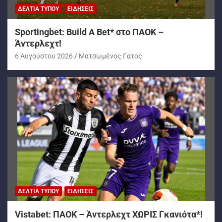
ΔΕΛΤΊΑ ΤΎΠΟΥ
ΕΙΔΉΣΕΙΣ
Sportingbet: Build A Bet* στο ΠΑΟΚ –
Άντερλεχτ!
6 Αυγούστου 2026
Ματσωμένος Γάτος
ΔΕΛΤΊΑ ΤΎΠΟΥ
ΕΙΔΉΣΕΙΣ
Vistabet: ΠΑΟΚ – Άντερλεχτ ΧΩΡΙΣ Γκανιότα*!