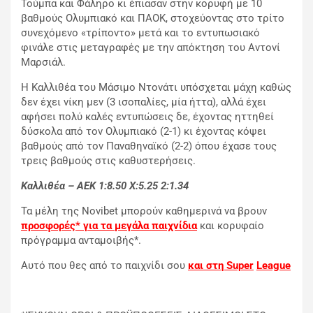
Τούμπα και Φάληρο κι έπιασαν στην κορυφή με 10
βαθμούς Ολυμπιακό και ΠΑΟΚ, στοχεύοντας στο τρίτο
συνεχόμενο «τρίποντο» μετά και το εντυπωσιακό
φινάλε στις μεταγραφές με την απόκτηση του Αντονί
Μαρσιάλ.
Η Καλλιθέα του Μάσιμο Ντονάτι υπόσχεται μάχη καθώς
δεν έχει νίκη μεν (3 ισοπαλίες, μία ήττα), αλλά έχει
αφήσει πολύ καλές εντυπώσεις δε, έχοντας ηττηθεί
δύσκολα από τον Ολυμπιακό (2-1) κι έχοντας κόψει
βαθμούς από τον Παναθηναϊκό (2-2) όπου έχασε τους
τρεις βαθμούς στις καθυστερήσεις.
Καλλιθέα – ΑΕΚ 1:8.50
X
:5.25 2:1.34
Τα μέλη της Novibet μπορούν καθημερινά να βρουν
προσφορές* για τα μεγάλα παιχνίδια
και κορυφαίο
πρόγραμμα ανταμοιβής*.
Αυτό που θες από το παιχνίδι σου
και στη
Super
League