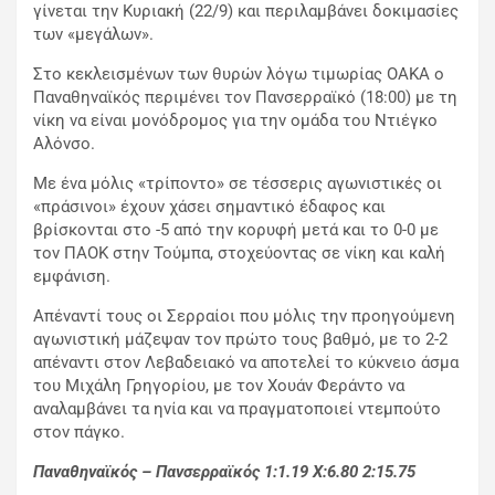
γίνεται την Κυριακή (22/9) και περιλαμβάνει δοκιμασίες
των «μεγάλων».
Στο κεκλεισμένων των θυρών λόγω τιμωρίας ΟΑΚΑ ο
Παναθηναϊκός περιμένει τον Πανσερραϊκό (18:00) με τη
νίκη να είναι μονόδρομος για την ομάδα του Ντιέγκο
Αλόνσο.
Με ένα μόλις «τρίποντο» σε τέσσερις αγωνιστικές οι
«πράσινοι» έχουν χάσει σημαντικό έδαφος και
βρίσκονται στο -5 από την κορυφή μετά και το 0-0 με
τον ΠΑΟΚ στην Τούμπα, στοχεύοντας σε νίκη και καλή
εμφάνιση.
Απέναντί τους οι Σερραίοι που μόλις την προηγούμενη
αγωνιστική μάζεψαν τον πρώτο τους βαθμό, με το 2-2
απέναντι στον Λεβαδειακό να αποτελεί το κύκνειο άσμα
του Μιχάλη Γρηγορίου, με τον Χουάν Φεράντο να
αναλαμβάνει τα ηνία και να πραγματοποιεί ντεμπούτο
στον πάγκο.
Παναθηναϊκός – Πανσερραϊκός 1:1.19
X
:6.80 2:15.75